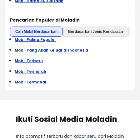
Mobil Harga 300 Jutaan
Pencarian Populer di Moladin
Cari Mobil Berdasarkan
Berdasarkan Jenis Kendaraan
Ber
Mobil Paling Populer
Mobil Yang Akan Keluar di Indonesia
Mobil Terbaru
Mobil Termurah
Mobil Termahal
Ikuti Sosial Media Moladin
Info otomotif terbaru dan kabar seru dari Moladin