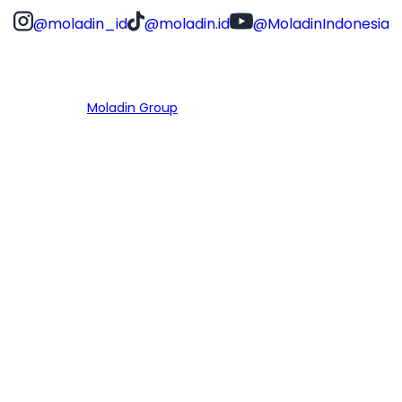
@moladin_id
@moladin.id
@MoladinIndonesia
Bagian dari
Moladin Group
MENU UTAMA
Home
Cari Mobil
Pembiayaan
MoInspeksi
Artikel