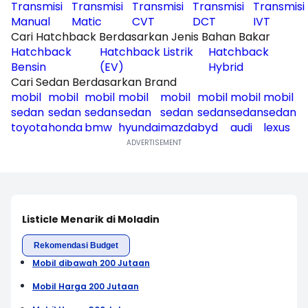
Transmisi
Transmisi
Transmisi
Transmisi
Transmisi
Manual
Matic
CVT
DCT
IVT
Cari Hatchback Berdasarkan Jenis Bahan Bakar
Hatchback
Hatchback Listrik
Hatchback
Bensin
(EV)
Hybrid
Cari Sedan Berdasarkan Brand
mobil
mobil
mobil
mobil
mobil
mobil
mobil
mobil
sedan
sedan
sedan
sedan
sedan
sedan
sedan
sedan
toyota
honda
bmw
hyundai
mazda
byd
audi
lexus
Listicle Menarik di Moladin
Rekomendasi Budget
Mobil dibawah 200 Jutaan
Mobil Harga 200 Jutaan