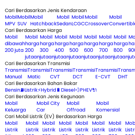
Cari Berdasarkan Jenis Kendaraan
Mobil
Mobil
Mobil
Mobil
Mobil
Mobil
Mobil
MPV
SUV
Hatchback
Sedan
LCGC
Crossover
Convertibl
Cari Berdasarkan Harga
Mobil
Mobil
Mobil
Mobil
Mobil
Mobil
Mobil
Mobil
Mo
dibawah
harga
harga
harga
harga
harga
harga
harga
ha
200 juta
200
300
400
500
600
700
800
90
jutaan
jutaan
jutaan
jutaan
jutaan
jutaan
jutaan
ju
Cari Berdasarkan Transmisi
Transmisi
Transmisi
Transmisi
Transmisi
Transmisi
Transm
Manual
Matic
CVT
DCT
E-CVT
DHT
Cari Berdasarkan Bahan Bakar
Bensin⛽
Listrik⚡
Hybrid🔋
Diesel💨
PHEV🔌
Cari Berdasarkan Jenis Kegunaan
Mobil
Mobil City
Mobil
Mobil
Keluarga
Car
Offroad
Komersial
Cari Mobil Listrik (EV) Berdasarkan Harga
Mobil
Mobil
Mobil
Mobil
Mobil
Mobil
Mobil
Mob
Listrik
Listrik
Listrik
Listrik
Listrik
Listrik
Listrik
Listr