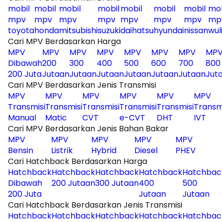
mobil
mobil
mobil
mobil
mobil
mobil
mobil
mob
mpv
mpv
mpv
mpv
mpv
mpv
mpv
mp
toyota
honda
mitsubishi
suzuki
daihatsu
hyundai
nissan
wul
Cari MPV Berdasarkan Harga
MPV
MPV
MPV
MPV
MPV
MPV
MPV
MP
Dibawah
200
300
400
500
600
700
800
200 Juta
Jutaan
Jutaan
Jutaan
Jutaan
Jutaan
Jutaan
Jut
Cari MPV Berdasarkan Jenis Transmisi
MPV
MPV
MPV
MPV
MPV
MPV
Transmisi
Transmisi
Transmisi
Transmisi
Transmisi
Transm
Manual
Matic
CVT
e-CVT
DHT
IVT
Cari MPV Berdasarkan Jenis Bahan Bakar
MPV
MPV
MPV
MPV
MPV
Bensin
Listrik
Hybrid
Diesel
PHEV
Cari Hatchback Berdasarkan Harga
Hatchback
Hatchback
Hatchback
Hatchback
Hatchbac
Dibawah
200 Jutaan
300 Jutaan
400
500
200 Juta
Jutaan
Jutaan
Cari Hatchback Berdasarkan Jenis Transmisi
Hatchback
Hatchback
Hatchback
Hatchback
Hatchbac