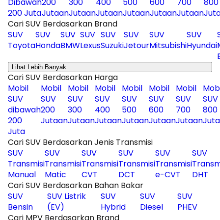
Dibawah
200
300
400
500
600
700
800
200 Juta
Jutaan
Jutaan
Jutaan
Jutaan
Jutaan
Jutaan
Jut
Cari SUV Berdasarkan Brand
SUV
SUV
SUV
SUV
SUV
SUV
SUV
SUV
Toyota
Honda
BMW
Lexus
Suzuki
Jetour
Mitsubishi
Hyundai
Lihat Lebih Banyak
Cari SUV Berdasarkan Harga
Mobil
Mobil
Mobil
Mobil
Mobil
Mobil
Mobil
Mobi
SUV
SUV
SUV
SUV
SUV
SUV
SUV
SUV
dibawah
200
300
400
500
600
700
800
200
Jutaan
Jutaan
Jutaan
Jutaan
Jutaan
Jutaan
Jut
Juta
Cari SUV Berdasarkan Jenis Transmisi
SUV
SUV
SUV
SUV
SUV
SUV
Transmisi
Transmisi
Transmisi
Transmisi
Transmisi
Transm
Manual
Matic
CVT
DCT
e-CVT
DHT
Cari SUV Berdasarkan Bahan Bakar
SUV
SUV Listrik
SUV
SUV
SUV
Bensin
(EV)
Hybrid
Diesel
PHEV
Cari MPV Berdasarkan Brand