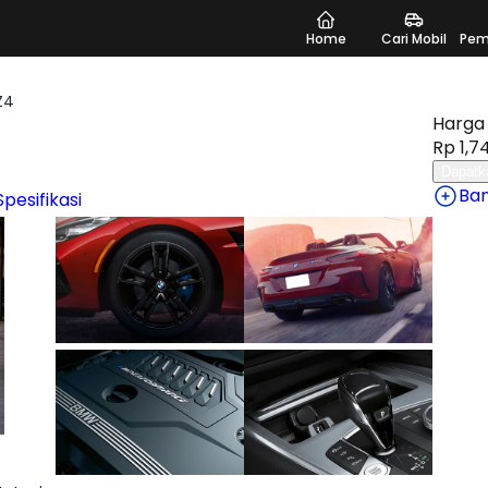
Home
Cari Mobil
Pem
Z4
Harga 
Rp 1,74
Dapatk
Ba
Spesifikasi