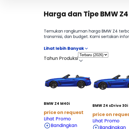
Harga dan Tipe BMW Z4
Temukan rangkuman harga BMW Z4 terbaru
transmisi, dan budget. Kami sertakan infor
Butuh rincian tabel per varian? Lanjut ke 
Tahun Produksi
BMW Z4 M40i
BMW Z4 sDrive 30i
price on request
price on reque
Lihat Promo
Lihat Promo
Bandingkan
Bandingkan