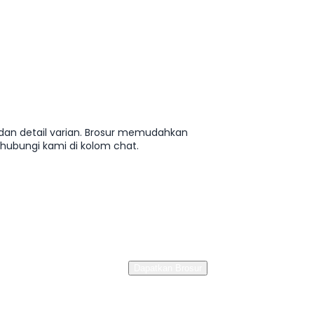
, dan detail varian. Brosur memudahkan
ubungi kami di kolom chat.
Dapatkan Brosur