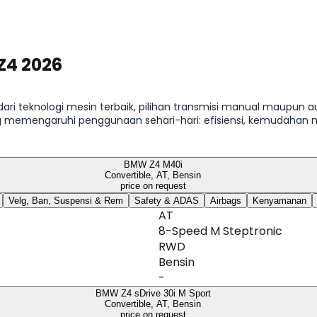
Z4 2026
ari teknologi mesin terbaik, pilihan transmisi manual maupun au
g memengaruhi penggunaan sehari-hari: efisiensi, kemudahan 
BMW Z4 M40i
Convertible, AT, Bensin
price on request
Velg, Ban, Suspensi & Rem
Safety & ADAS
Airbags
Kenyamanan
AT
8-Speed M Steptronic
RWD
Bensin
-
BMW Z4 sDrive 30i M Sport
Convertible, AT, Bensin
price on request