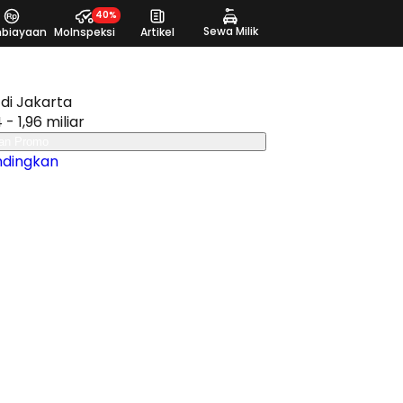
40%
Sewa Milik
biayaan
MoInspeksi
Artikel
di Jakarta
 - 1,96 miliar
an Promo
ndingkan