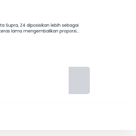
 Supra, Z4 diposisikan lebih sebagai
keras lama mengembalikan proporsi
enaganya melimpah, suaranya merdu, dan
nan jauh. Z4 menawarkan keseimbangan
nungan saat akhir pekan dengan atap