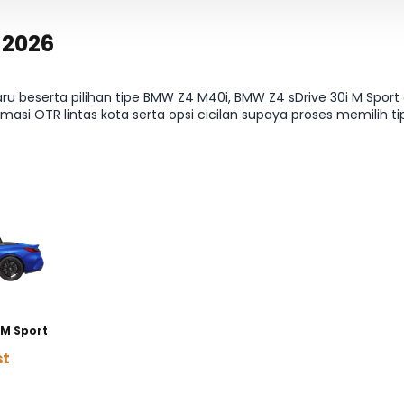
 2026
 beserta pilihan tipe BMW Z4 M40i, BMW Z4 sDrive 30i M Spor
masi OTR lintas kota serta opsi cicilan supaya proses memilih ti
halaman Harga & Varian.
 M Sport
st