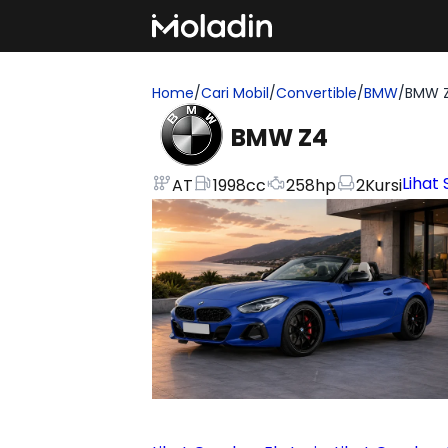
Home
/
Cari Mobil
/
Convertible
/
BMW
/
BMW 
BMW Z4
Lihat 
AT
1998
cc
258
hp
2
Kursi