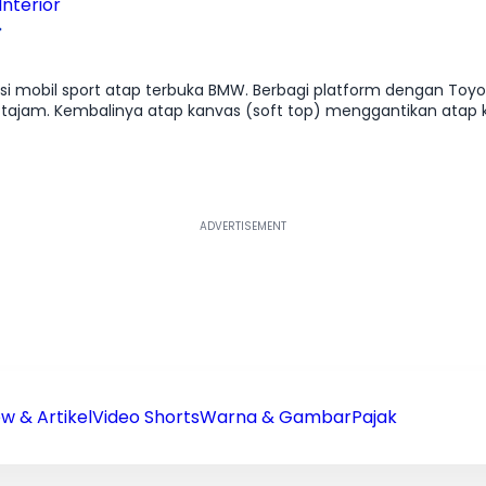
nterior
i mobil sport atap terbuka BMW. Berbagi platform dengan Toyota
ajam. Kembalinya atap kanvas (soft top) menggantikan atap 
 M40i dengan mesin 6-silinder B58 adalah permata mahkota; t
modern yang driver-oriented namun cukup mewah untuk perjala
ian ke kantor, namun cukup liar untuk dinikmati di jalan pegu
w & Artikel
Video Shorts
Warna & Gambar
Pajak