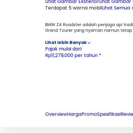
Lihat Gambar Eksterior
Lihat Gambar I
Terdapat 5 warna mobil
Lihat Semua
Ulasan
Moladin
BMW Z4 Roadster adalah penjaga api tradis
Grand Tourer yang nyaman namun tetap t
klasiknya dan menurunkan bobot. Varian
torsinya instan. Interiornya khas BMW 
yang pas: cukup nyaman untuk dipakai har
Pajak mulai dari:
terbuka.
Rp11,279,000 per tahun *
Overview
Harga
Promo
Spesifikasi
Revie