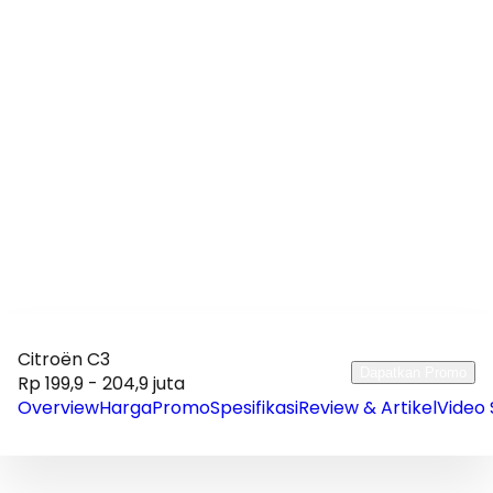
Citroën C3
Dapatkan Promo
Rp 199,9 - 204,9 juta
Overview
Harga
Promo
Spesifikasi
Review & Artikel
Video 