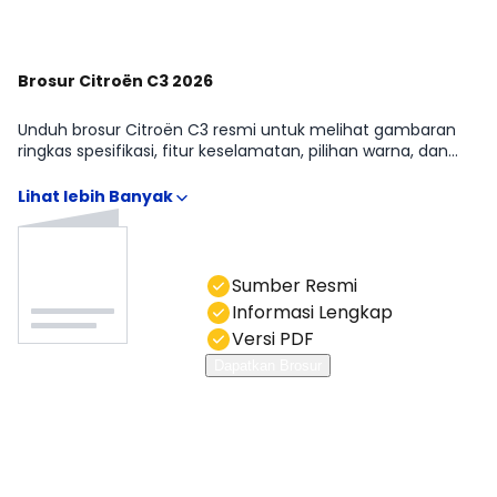
Brosur Citroën C3 2026
Unduh brosur Citroën C3 resmi untuk melihat gambaran
ringkas spesifikasi, fitur keselamatan, pilihan warna, dan
detail varian. Brosur memudahkan kamu memahami
perbedaan Citroën C3 1.2L M/T tanpa menebak-nebak.
Anda bisa hubungi kami di kolom chat.
Sumber Resmi
Informasi Lengkap
Versi PDF
Dapatkan Brosur