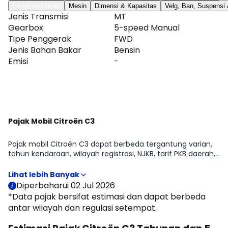
Performa Umum
Mesin
Dimensi & Kapasitas
Velg, Ban, Suspensi
Jenis Transmisi
MT
Gearbox
5-speed Manual
Tipe Penggerak
FWD
Jenis Bahan Bakar
Bensin
Emisi
-
Lihat Selengkapnya
Pajak Mobil Citroën C3
Pajak mobil Citroën C3 dapat berbeda tergantung varian,
tahun kendaraan, wilayah registrasi, NJKB, tarif PKB daerah,
opsen, serta status kepemilikan kendaraan. Pada halaman
ini, Moladin menyajikan estimasi pajak tahunan dan pajak 5
tahunan Citroën C3 untuk membantu memperkirakan
Diperbaharui 02 Jul 2026
biaya kepemilikan sebelum membeli mobil.
*Data pajak bersifat estimasi dan dapat berbeda
antar wilayah dan regulasi setempat.