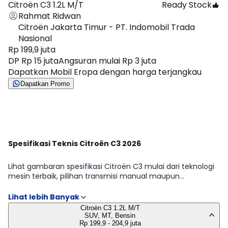
Citroën C3 1.2L M/T
Ready Stock
Rahmat Ridwan
Citroën Jakarta Timur - PT. Indomobil Trada
Nasional
Rp 199,9 juta
DP Rp 15 juta
Angsuran mulai Rp 3 juta
Dapatkan Mobil Eropa dengan harga terjangkau
Dapatkan Promo
Lihat Semua Promo
Spesifikasi Teknis Citroën C3 2026
Lihat gambaran spesifikasi Citroën C3 mulai dari teknologi
mesin terbaik, pilihan transmisi manual maupun
automatic, hingga detail dimensi, tangki, dan ukuran ban.
Kami fokus pada hal yang memengaruhi penggunaan
sehari-hari: efisiensi, kemudahan manuver, dan perawatan.
Citroën C3 1.2L M/T
Tabel lengkap tersedia di halaman Spesifikasi Citroën C3.
SUV, MT, Bensin
Rp 199,9 - 204,9 juta