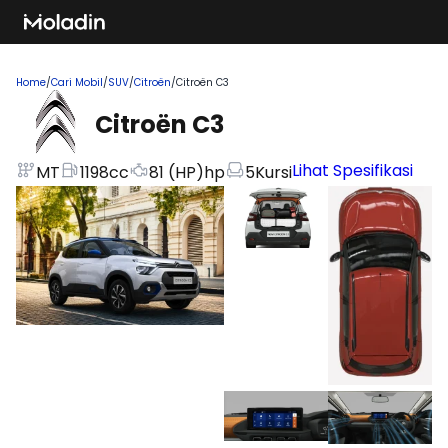
Home
/
Cari Mobil
/
SUV
/
Citroën
/
Citroën C3
Citroën C3
Lihat Spesifikasi
MT
1198
cc
81 (HP)
hp
5
Kursi