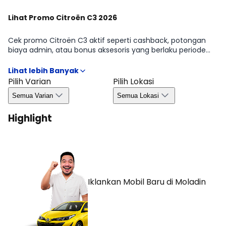
Lihat Promo Citroën C3 2026
Cek promo Citroën C3 aktif seperti cashback, potongan
biaya admin, atau bonus aksesoris yang berlaku periode
tertentu. Kami merangkum syarat & ketentuan penting
agar kamu bisa mengambil keputusan dengan cepat dan
efisien. Detail kuota, wilayah, dan masa berlaku tersedia di
Pilih Varian
Pilih Lokasi
halaman Promo Citroën C3 2026.
Semua Varian
Semua Lokasi
Highlight
Iklankan Mobil Baru
di Moladin