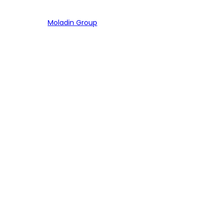
Bagian dari
Moladin Group
MENU UTAMA
Home
Cari Mobil
Pembiayaan
MoInspeksi
Artikel
MOBIL
Mobil Baru