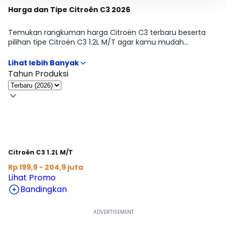
Harga dan Tipe Citroën C3 2026
Temukan rangkuman harga Citroën C3 terbaru beserta
pilihan tipe Citroën C3 1.2L M/T agar kamu mudah
membandingkan fitur, transmisi, dan budget. Kami
sertakan informasi OTR lintas kota serta opsi cicilan supaya
proses memilih tipe Citroën C3 paling pas jadi lebih cepat.
Tahun Produksi
Butuh rincian tabel per varian? Lanjut ke halaman Harga &
Varian.
Citroën C3 1.2L M/T
Rp 199,9 - 204,9 juta
Lihat Promo
Bandingkan
Lihat Harga Selengkapnya