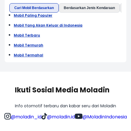
Cari Mobil Berdasarkan
Berdasarkan Jenis Kendaraan
Ber
Mobil Paling Populer
Mobil Yang Akan Keluar di Indonesia
Mobil Terbaru
Mobil Termurah
Mobil Termahal
Ikuti Sosial Media Moladin
Info otomotif terbaru dan kabar seru dari Moladin
@moladin_id
@moladin.id
@MoladinIndonesia