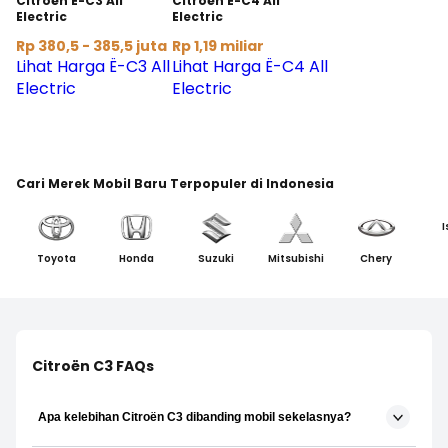
Citroën Ë-C3 All
Citroën Ë-C4 All
Electric
Electric
Rp 380,5 - 385,5 juta
Rp 1,19 miliar
Lihat Harga Ë-C3 All
Lihat Harga Ë-C4 All
Electric
Electric
Cari Merek Mobil Baru Terpopuler di Indonesia
I
Toyota
Honda
Suzuki
Mitsubishi
Chery
Citroën C3 FAQs
Apa kelebihan Citroën C3 dibanding mobil sekelasnya?