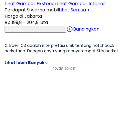
Lihat Gambar Eksterior
Lihat Gambar Interior
Terdapat 9 warna mobil
Lihat Semua
Harga di Jakarta
Rp 199,9 - 204,9 juta
Bandingkan
Dapatkan Promo
Ulasan
Moladin
Citroën C3 adalah interpretasi unik tentang hatchback
perkotaan. Dengan gaya yang menyerempet SUV berkat
ground clearance tinggi, ia tidak takut melibas polisi tidur
atau genangan air Jakarta. Keunggulan mutlaknya ada
pada suspensi; di kelas yang biasanya diisi mobil dengan
bantingan keras, C3 meluncur dengan kelembutan
"permadani terbang" khas Prancis. Desainnya funky
dengan opsi warna-warni yang bisa dikustomisasi sesuai
selera anak muda. Memang, fitur interiornya sangat basic
kunci masih colok manual dan instrumen sangat
sederhana tapi itulah pesonanya. Ia adalah mobil yang
jujur, fokus pada kenyamanan berkendara murni dan gaya
yang eksentrik, bukan pada gimik elektronik yang jarang
dipakai.