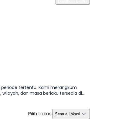
Dapatkan Brosur
u periode tertentu. Kami merangkum
 wilayah, dan masa berlaku tersedia di
Pilih Lokasi
Semua Lokasi