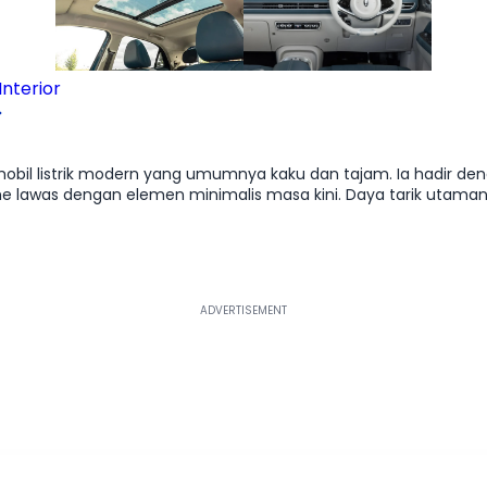
nterior
mobil listrik modern yang umumnya kaku dan tajam. Ia hadir de
lis masa kini. Daya tarik utamanya terletak pada interior; kualitas material
 dan skema warna two-tone bergaya vintage membuatnya terasa
ptakan untuk memburu waktu di sirkuit, melainkan untuk kenyam
ktif. Ini adalah kendaraan bagi mereka yang memandang mobil s
alan yang ramah lingkungan.