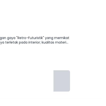
ngan gaya "Retro-Futuristik" yang memikat
 jauh lebih premium dan chic dibanding
anan; suspensinya disetel empuk untuk
ebagai ekstensi dari gaya hidup