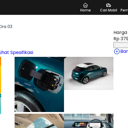
Home
Cari Mobil
Pem
ra 03
Harga 
Rp 379
Dapatk
Ba
Lihat Spesifikasi