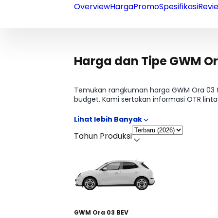
Overview
Harga
Promo
Spesifikasi
Revie
Harga dan Tipe GWM Or
Temukan rangkuman harga GWM Ora 03 ter
budget. Kami sertakan informasi OTR lintas
tabel per varian? Lanjut ke halaman Harga
Tahun Produksi
GWM Ora 03 BEV