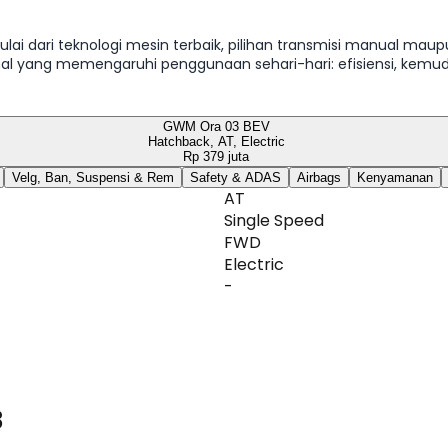
ai dari teknologi mesin terbaik, pilihan transmisi manual maup
 hal yang memengaruhi penggunaan sehari-hari: efisiensi, kem
GWM Ora 03.
GWM Ora 03 BEV
Hatchback, AT, Electric
Rp 379 juta
Velg, Ban, Suspensi & Rem
Safety & ADAS
Airbags
Kenyamanan
AT
Single Speed
FWD
Electric
-
3