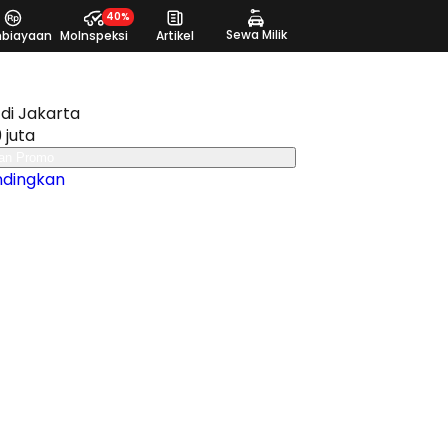
40%
Sewa Milik
biayaan
MoInspeksi
Artikel
di Jakarta
 juta
an Promo
ndingkan