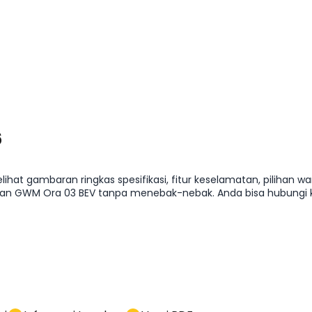
6
at gambaran ringkas spesifikasi, fitur keselamatan, pilihan warn
WM Ora 03 BEV tanpa menebak-nebak. Anda bisa hubungi ka