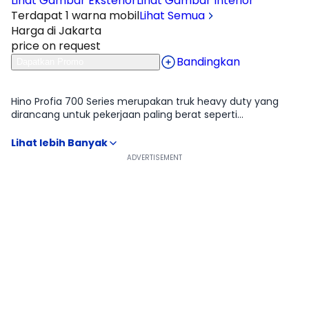
Lihat Gambar Eksterior
Lihat Gambar Interior
Terdapat 1 warna mobil
Lihat Semua
Harga di Jakarta
price on request
Bandingkan
Dapatkan Promo
Ulasan
Moladin
Hino Profia 700 Series merupakan truk heavy duty yang
dirancang untuk pekerjaan paling berat seperti
pertambangan, konstruksi, hingga logistik jarak jauh
dengan muatan besar. Dari tampilan luar, desain kabinnya
terlihat kokoh dan besar, mencerminkan karakter
kendaraan yang memang dibuat untuk menghadapi
medan kerja ekstrem. Saat berada di balik kemudi,
kabinnya terasa cukup nyaman untuk ukuran truk kelas
berat, dengan posisi duduk tinggi dan visibilitas luas yang
membantu pengemudi mengontrol kendaraan berukuran
besar. Tenaganya mampu membawa beban sangat berat
dengan stabil, bahkan pada medan menanjak atau kondisi
jalan yang berat. Dengan rangka kuat, sistem rem udara
penuh, serta konfigurasi penggerak seperti 6x4 atau 8x4,
Hino Profia 700 Series menjadi pilihan andal untuk
operasional industri yang membutuhkan ketahanan dan