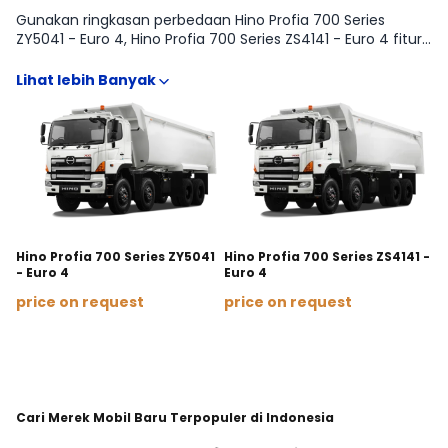
Gunakan ringkasan perbedaan Hino Profia 700 Series
ZY5041 - Euro 4, Hino Profia 700 Series ZS4141 - Euro 4 fitur,
transmisi, serta estimasi harga agar pilihan tipe Hino Profia
700 Series lebih tepat sasaran. Tabel komparasi lengkap
tersedia di halaman Varian. Setelah itu, kamu bisa lanjut ke
simulasi kredit sesuai tipe.
Hino Profia 700 Series ZS4141 -
Hino Profia 700 Series ZY5041
Euro 4
- Euro 4
price on request
price on request
Bandingkan
Cari Merek Mobil Baru Terpopuler di Indonesia