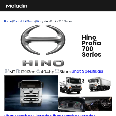
Home
/
Cari Mobil
/
Truck
/
Hino
/
Hino Profia 700 Series
Hino
Profia
700
Series
Lihat Spesifikasi
MT
12913
cc
404
hp
3
Kursi