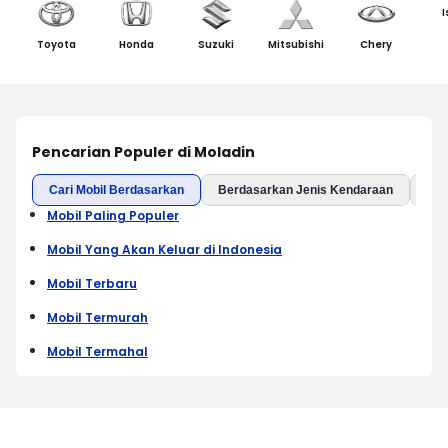
I
Toyota
Honda
Suzuki
Mitsubishi
Chery
Pencarian Populer di Moladin
Cari Mobil Berdasarkan
Berdasarkan Jenis Kendaraan
Ber
Mobil Paling Populer
Mobil Yang Akan Keluar di Indonesia
Mobil Terbaru
Mobil Termurah
Mobil Termahal