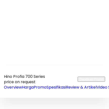
performa maksimal.
Hino Profia 700 Series
Dapatkan Promo
price on request
Overview
Harga
Promo
Spesifikasi
Review & Artikel
Video 