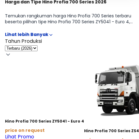
Harga dan Tipe Hino Profia 700 Series 2026
Temukan rangkuman harga Hino Profia 700 Series terbaru
beserta pilihan tipe Hino Profia 700 Series ZY5041 - Euro 4,
Hino Profia 700 Series ZS4141 - Euro 4 agar kamu mudah
membandingkan fitur, transmisi, dan budget. Kami
sertakan informasi OTR lintas kota serta opsi cicilan supaya
Tahun Produksi
proses memilih tipe Hino Profia 700 Series paling pas jadi
lebih cepat. Butuh rincian tabel per varian? Lanjut ke
halaman Harga & Varian.
Hino Profia 700 Series ZY5041 - Euro 4
price on request
Hino Profia 700 Series ZS4
Lihat Promo