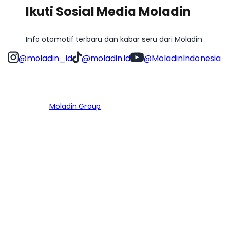
Ikuti Sosial Media Moladin
Info otomotif terbaru dan kabar seru dari Moladin
@moladin_id
@moladin.id
@MoladinIndonesia
Bagian dari
Moladin Group
MENU UTAMA
Home
Cari Mobil
Pembiayaan
MoInspeksi