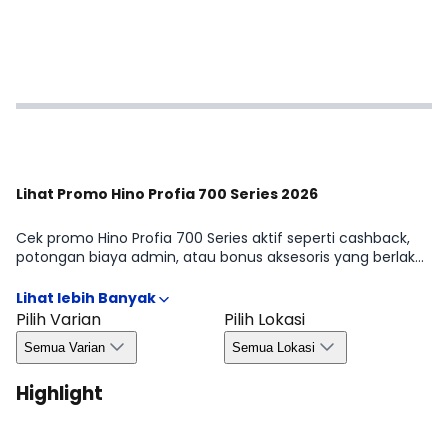
Lihat Promo Hino Profia 700 Series 2026
Cek promo Hino Profia 700 Series aktif seperti cashback,
potongan biaya admin, atau bonus aksesoris yang berlaku
periode tertentu. Kami merangkum syarat & ketentuan
penting agar kamu bisa mengambil keputusan dengan
cepat dan efisien. Detail kuota, wilayah, dan masa berlaku
Pilih Varian
Pilih Lokasi
tersedia di halaman Promo Hino Profia 700 Series 2026.
Semua Varian
Semua Lokasi
Highlight