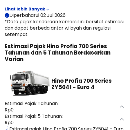
NJKB, tarif PKB daerah, opsen, serta status kepemilikan
kendaraan. Pada halaman ini, Moladin menyajikan estimasi
pajak tahunan dan pajak 5 tahunan Hino Profia 700 Series
Diperbaharui 02 Jul 2026
untuk membantu memperkirakan biaya kepemilikan
*Data pajak kendaraan komersil ini bersifat estimasi
sebelum membeli mobil.
dan dapat berbeda antar wilayah dan regulasi
setempat.
Estimasi Pajak Hino Profia 700 Series
Tahunan dan 5 Tahunan Berdasarkan
Varian
Hino Profia 700 Series
ZY5041 - Euro 4
Estimasi Pajak Tahunan:
Rp0
Estimasi Pajak 5 Tahunan:
Rp0
Estimasi pajak Hino Profia 700 Series ZY5041 - Euro