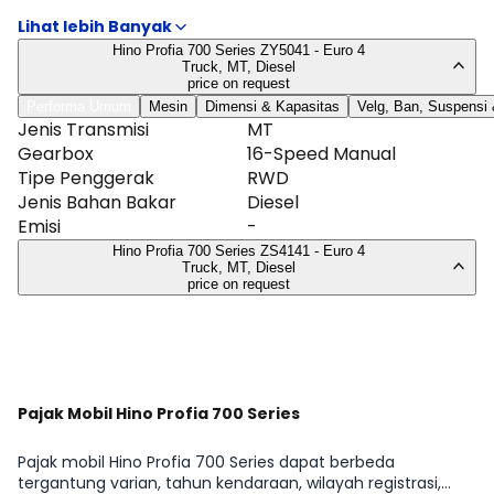
automatic, hingga detail dimensi, tangki, dan ukuran ban.
Kami fokus pada hal yang memengaruhi penggunaan
sehari-hari: efisiensi, kemudahan manuver, dan perawatan.
Hino Profia 700 Series ZY5041 - Euro 4
Tabel lengkap tersedia di halaman Spesifikasi Hino Profia
Truck, MT, Diesel
700 Series.
price on request
Performa Umum
Mesin
Dimensi & Kapasitas
Velg, Ban, Suspensi
Jenis Transmisi
MT
Gearbox
16-Speed Manual
Tipe Penggerak
RWD
Jenis Bahan Bakar
Diesel
Emisi
-
Hino Profia 700 Series ZS4141 - Euro 4
Truck, MT, Diesel
price on request
Lihat Selengkapnya
Pajak Mobil Hino Profia 700 Series
Pajak mobil Hino Profia 700 Series dapat berbeda
tergantung varian, tahun kendaraan, wilayah registrasi,