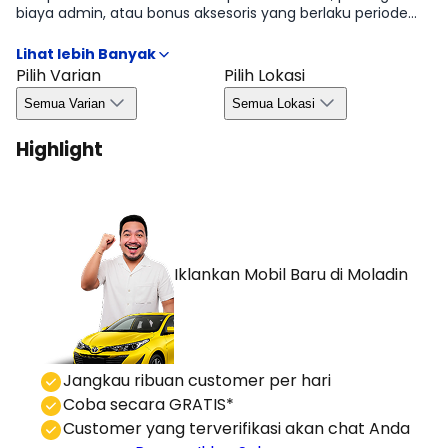
biaya admin, atau bonus aksesoris yang berlaku periode
tertentu. Kami merangkum syarat & ketentuan penting
agar kamu bisa mengambil keputusan dengan cepat dan
efisien. Detail kuota, wilayah, dan masa berlaku tersedia di
Pilih Varian
Pilih Lokasi
halaman Promo Honda Brio 2026.
Semua Varian
Semua Lokasi
Highlight
Iklankan Mobil Baru
di Moladin
⁠Jangkau ribuan customer per hari
Coba secara GRATIS*
⁠⁠Customer yang terverifikasi akan chat Anda