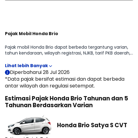
Lihat Selengkapnya
Pajak Mobil Honda Brio
Pajak mobil Honda Brio dapat berbeda tergantung varian,
tahun kendaraan, wilayah registrasi, NJKB, tarif PKB daerah,
opsen, serta status kepemilikan kendaraan. Pada halaman
ini, Moladin menyajikan estimasi pajak tahunan dan pajak 5
tahunan Honda Brio untuk membantu memperkirakan
Diperbaharui 28 Jul 2026
biaya kepemilikan sebelum membeli mobil.
*Data pajak bersifat estimasi dan dapat berbeda
antar wilayah dan regulasi setempat.
Estimasi Pajak Honda Brio Tahunan dan 5
Tahunan Berdasarkan Varian
Honda Brio Satya S CVT