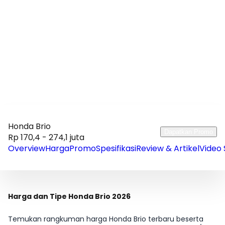
Honda Brio
Dapatkan Promo
Rp 170,4 - 274,1 juta
Overview
Harga
Promo
Spesifikasi
Review & Artikel
Video 
Harga dan Tipe Honda Brio 2026
Temukan rangkuman harga Honda Brio terbaru beserta