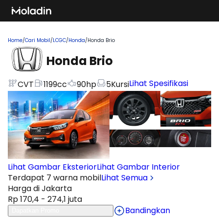
Home
/
Cari Mobil
/
LCGC
/
Honda
/
Honda Brio
Honda Brio
Lihat Spesifikasi
CVT
1199
cc
90
hp
5
Kursi
Lihat Gambar Eksterior
Lihat Gambar Interior
Terdapat 7 warna mobil
Lihat Semua
Harga di Jakarta
Rp 170,4 - 274,1 juta
Bandingkan
Dapatkan Promo