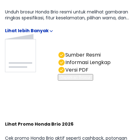
Unduh brosur Honda Brio resmi untuk melihat gambaran
ringkas spesifikasi, fitur keselamatan, pilihan warna, dan
detail varian. Brosur memudahkan kamu memahami
perbedaan Honda Brio Satya S CVT, Honda Brio RS SE M/T,
Honda Brio Satya E SE CVT, Honda Brio RS SE CVT, Honda Brio
RS M/T, Honda Brio RS CVT, Honda Brio Satya S M/T, Honda
Brio Satya E M/T, Honda Brio Satya E CVT tanpa menebak-
nebak. Anda bisa hubungi kami di kolom chat.
Sumber Resmi
Informasi Lengkap
Versi PDF
Dapatkan Brosur
Lihat Promo Honda Brio 2026
Cek promo Honda Brio aktif seperti cashback, potongan