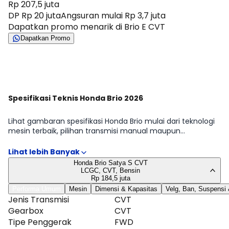
Rp 207,5 juta
DP Rp 20 juta
Angsuran mulai Rp 3,7 juta
Dapatkan promo menarik di Brio E CVT
Dapatkan Promo
Lihat Semua Promo
Spesifikasi Teknis Honda Brio 2026
Lihat gambaran spesifikasi Honda Brio mulai dari teknologi
mesin terbaik, pilihan transmisi manual maupun
automatic, hingga detail dimensi, tangki, dan ukuran ban.
Kami fokus pada hal yang memengaruhi penggunaan
sehari-hari: efisiensi, kemudahan manuver, dan perawatan.
Honda Brio Satya S CVT
Tabel lengkap tersedia di halaman Spesifikasi Honda Brio.
LCGC, CVT, Bensin
Rp 184,5 juta
Performa Umum
Mesin
Dimensi & Kapasitas
Velg, Ban, Suspensi
Jenis Transmisi
CVT
Gearbox
CVT
Tipe Penggerak
FWD