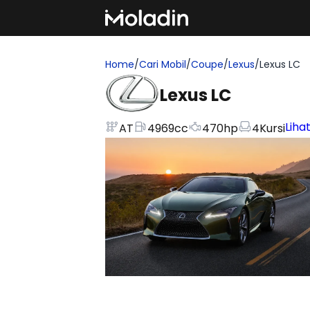
Home
/
Cari Mobil
/
Coupe
/
Lexus
/
Lexus LC
Lexus LC
Lihat
AT
4969
cc
470
hp
4
Kursi