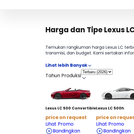
Harga dan Tipe Lexus L
Temukan rangkuman harga Lexus LC terbar
transmisi, dan budget. Kami sertakan infor
Butuh rincian tabel per varian? Lanjut ke 
Tahun Produksi
Lexus LC 500 Convertible
Lexus LC 500h
price on request
price on reque
Lihat Promo
Lihat Promo
Bandingkan
Bandingkan