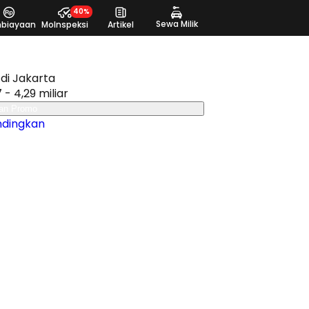
40%
Sewa Milik
biayaan
MoInspeksi
Artikel
di Jakarta
 - 4,29 miliar
an Promo
ndingkan