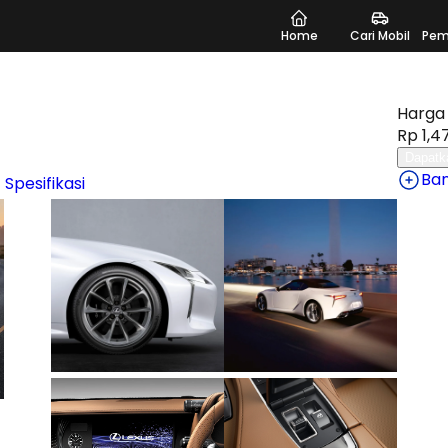
Home
Cari Mobil
Pem
Harga 
Rp 1,47
Dapatk
Ba
 Spesifikasi