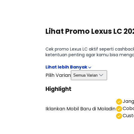
Lihat Promo Lexus LC 20
Cek promo Lexus LC aktif seperti cashbac
ketentuan penting agar kamu bisa mengamb
Promo Lexus LC 2026.
Pilih Varian
Semua Varian
Highlight
⁠Jan
Coba
Iklankan Mobil Baru
di Moladin
⁠⁠Cu
Lihat Semua Promo