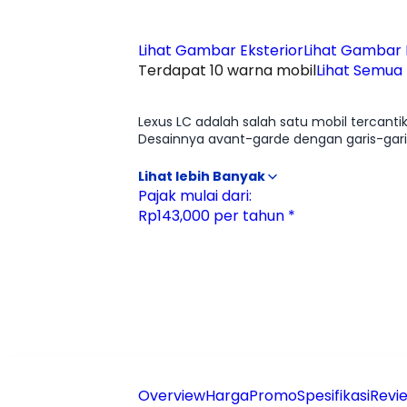
Lihat Gambar Eksterior
Lihat Gambar I
Terdapat 10 warna mobil
Lihat Semua
Ulasan
Moladin
Lexus LC adalah salah satu mobil tercant
Desainnya avant-garde dengan garis-gari
LC500 dengan mesin V8 5.0L naturally aspi
emosi, memberi sensasi mekanis yang semakin sulit ditemukan saat ini. Interiorny
tangan dengan presisi ekstrem, memadukan 
Pajak mulai dari:
tetap setia pada karakter Grand Tourer s
Rp143,000 per tahun *
penggunaan harian. Lexus LC bukan sekadar
yang ia ciptakan setiap kali dikendarai.
Overview
Harga
Promo
Spesifikasi
Revie