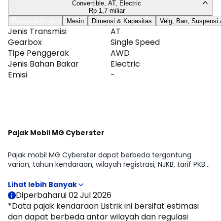
Tabel lengkap tersedia di halaman Spesifikasi MG
Convertible, AT, Electric
Cyberster.
Rp 1,7 miliar
Performa Umum
Mesin
Dimensi & Kapasitas
Velg, Ban, Suspensi
Jenis Transmisi
AT
Gearbox
Single Speed
Tipe Penggerak
AWD
Jenis Bahan Bakar
Electric
Emisi
-
Lihat Selengkapnya
Pajak Mobil MG Cyberster
Pajak mobil MG Cyberster dapat berbeda tergantung
varian, tahun kendaraan, wilayah registrasi, NJKB, tarif PKB
daerah, opsen, serta status kepemilikan kendaraan. Pada
halaman ini, Moladin menyajikan estimasi pajak tahunan
dan pajak 5 tahunan MG Cyberster untuk membantu
Diperbaharui 02 Jul 2026
memperkirakan biaya kepemilikan sebelum membeli
*Data pajak kendaraan Listrik ini bersifat estimasi
mobil.
dan dapat berbeda antar wilayah dan regulasi