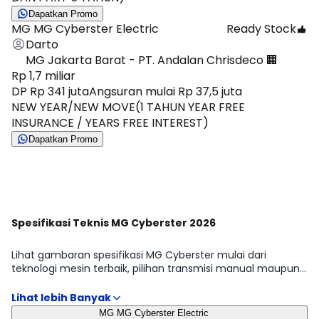
Dapatkan Promo
MG MG Cyberster Electric
Ready Stock
Darto
MG Jakarta Barat - PT. Andalan Chrisdeco 🏢
Rp 1,7 miliar
DP Rp 341 juta
Angsuran mulai Rp 37,5 juta
NEW YEAR/NEW MOVE(1 TAHUN YEAR FREE
INSURANCE / YEARS FREE INTEREST)
Dapatkan Promo
Lihat Semua Promo
Spesifikasi Teknis MG Cyberster 2026
Lihat gambaran spesifikasi MG Cyberster mulai dari
teknologi mesin terbaik, pilihan transmisi manual maupun
automatic, hingga detail dimensi, tangki, dan ukuran ban.
Kami fokus pada hal yang memengaruhi penggunaan
sehari-hari: efisiensi, kemudahan manuver, dan perawatan.
MG MG Cyberster Electric