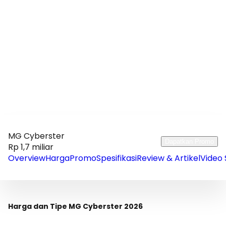
MG Cyberster
Dapatkan Promo
Rp 1,7 miliar
Overview
Harga
Promo
Spesifikasi
Review & Artikel
Video 
Harga dan Tipe MG Cyberster 2026