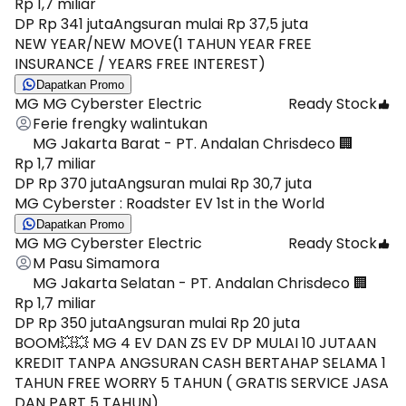
Rp 1,7 miliar
DP Rp 341 juta
Angsuran mulai Rp 37,5 juta
NEW YEAR/NEW MOVE(1 TAHUN YEAR FREE
INSURANCE / YEARS FREE INTEREST)
Dapatkan Promo
MG MG Cyberster Electric
Ready Stock
Ferie frengky walintukan
MG Jakarta Barat - PT. Andalan Chrisdeco 🏢
Rp 1,7 miliar
DP Rp 370 juta
Angsuran mulai Rp 30,7 juta
MG Cyberster : Roadster EV 1st in the World
Dapatkan Promo
MG MG Cyberster Electric
Ready Stock
M Pasu Simamora
MG Jakarta Selatan - PT. Andalan Chrisdeco 🏢
Rp 1,7 miliar
DP Rp 350 juta
Angsuran mulai Rp 20 juta
BOOM💥💥 MG 4 EV DAN ZS EV DP MULAI 10 JUTAAN
KREDIT TANPA ANGSURAN CASH BERTAHAP SELAMA 1
TAHUN FREE WORRY 5 TAHUN ( GRATIS SERVICE JASA
DAN PART 5 TAHUN)