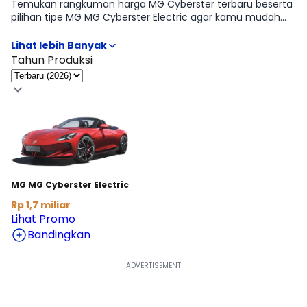
Temukan rangkuman harga MG Cyberster terbaru beserta
pilihan tipe MG MG Cyberster Electric agar kamu mudah
membandingkan fitur, transmisi, dan budget. Kami
sertakan informasi OTR lintas kota serta opsi cicilan supaya
proses memilih tipe MG Cyberster paling pas jadi lebih
Tahun Produksi
cepat. Butuh rincian tabel per varian? Lanjut ke halaman
Harga & Varian.
MG MG Cyberster Electric
Rp 1,7 miliar
Lihat Promo
Bandingkan
Lihat Harga Selengkapnya