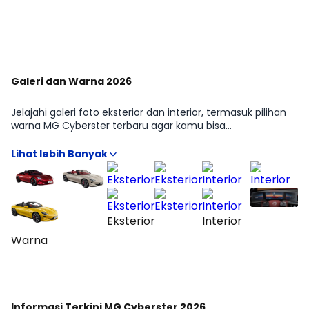
#mercedesbenzespaña
Lihat Lainnya di YouTube Moladin
Galeri dan Warna 2026
Jelajahi galeri foto eksterior dan interior, termasuk pilihan
warna MG Cyberster terbaru agar kamu bisa
membayangkan tampilannya di dunia nyata. Kami
sertakan contoh dalam berbagai pencahayaan untuk
membantu keputusan warna. Lihat seluruh album di
halaman Galeri.
Eksterior
Interior
Warna
Informasi Terkini MG Cyberster 2026