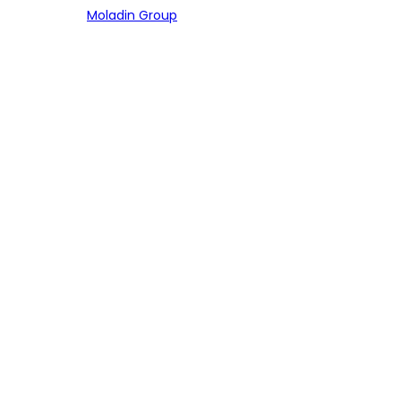
Bagian dari
Moladin Group
MENU UTAMA
Home
Cari Mobil
Pembiayaan
MoInspeksi
Artikel
MOBIL
Mobil Baru
Bandingkan Mobil