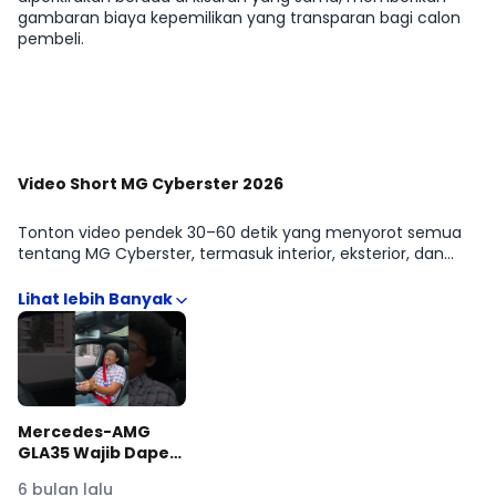
gambaran biaya kepemilikan yang transparan bagi calon
pembeli.
Lihat Selengkapnya
Video Short MG Cyberster 2026
Tonton video pendek 30–60 detik yang menyorot semua
tentang MG Cyberster, termasuk interior, eksterior, dan
kemudahan penggunaan di kota. Format ringkas
memudahkan kamu menangkap poin penting sebelum
mendalami spesifikasi. Lihat lebih banyak di galeri video.
Mercedes-AMG
GLA35 Wajib Dapet
Minum yang Bagus!
6 bulan lalu
#moladin