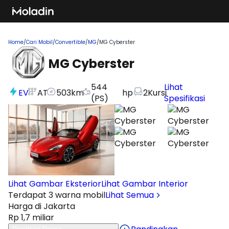
Home
/
Cari Mobil
/
Convertible
/
MG
/
MG Cyberster
MG Cyberster
544
Lihat
EV
AT
503
km
hp
2
Kursi
(PS)
Spesifikasi
Lihat Gambar Eksterior
Lihat Gambar Interior
Terdapat 3 warna mobil
Lihat Semua
Harga di Jakarta
Rp 1,7 miliar