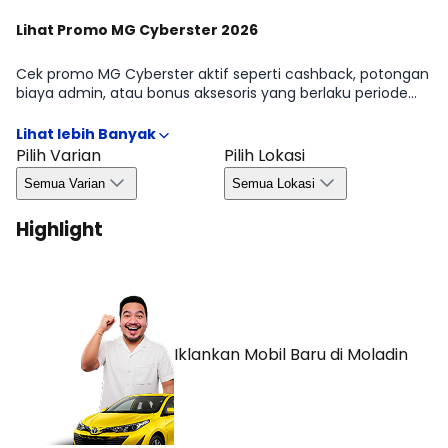
Lihat Promo MG Cyberster 2026
Cek promo MG Cyberster aktif seperti cashback, potongan
biaya admin, atau bonus aksesoris yang berlaku periode
tertentu. Kami merangkum syarat & ketentuan penting
agar kamu bisa mengambil keputusan dengan cepat dan
efisien. Detail kuota, wilayah, dan masa berlaku tersedia di
Pilih Varian
Pilih Lokasi
halaman Promo MG Cyberster 2026.
Semua Varian
Semua Lokasi
Highlight
Iklankan Mobil Baru
di Moladin