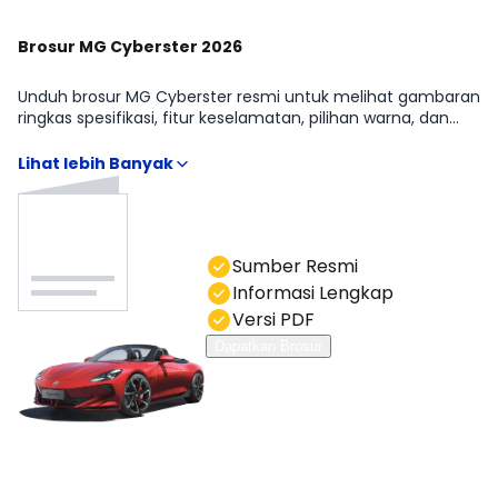
Brosur MG Cyberster 2026
Unduh brosur MG Cyberster resmi untuk melihat gambaran
ringkas spesifikasi, fitur keselamatan, pilihan warna, dan
detail varian. Brosur memudahkan kamu memahami
perbedaan MG MG Cyberster Electric tanpa menebak-
nebak. Anda bisa hubungi kami di kolom chat.
Sumber Resmi
Informasi Lengkap
Versi PDF
Dapatkan Brosur