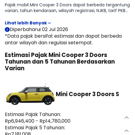
Pajak mobil Mini Cooper 3 Doors dapat berbeda tergantung
varian, tahun kendaraan, wilayah registrasi, NJKB, tarif PKB
daerah, opsen, serta status kepemilikan kendaraan. Pada
halaman ini, Moladin menyajikan estimasi pajak tahunan
dan pajak 5 tahunan Mini Cooper 3 Doors untuk membantu
Diperbaharui 02 Jul 2026
memperkirakan biaya kepemilikan sebelum membeli
*Data pajak bersifat estimasi dan dapat berbeda
mobil.
antar wilayah dan regulasi setempat.
Estimasi Pajak Mini Cooper 3 Doors
Tahunan dan 5 Tahunan Berdasarkan
Varian
Mini Cooper 3 Doors S
Estimasi Pajak Tahunan:
Rp6,946,400 - Rp14,780,000
Estimasi Pajak 5 Tahunan:
Rp7,181,008