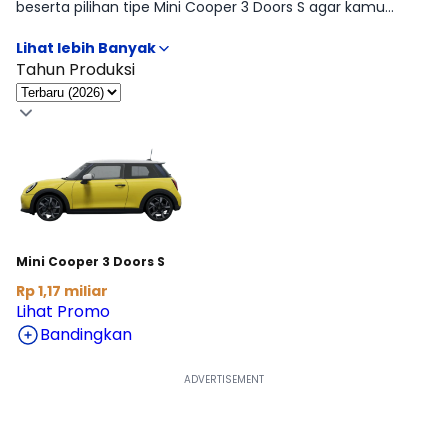
beserta pilihan tipe Mini Cooper 3 Doors S agar kamu
mudah membandingkan fitur, transmisi, dan budget. Kami
sertakan informasi OTR lintas kota serta opsi cicilan supaya
proses memilih tipe Mini Cooper 3 Doors paling pas jadi
Tahun Produksi
lebih cepat. Butuh rincian tabel per varian? Lanjut ke
halaman Harga & Varian.
Mini Cooper 3 Doors S
Rp 1,17 miliar
Lihat Promo
Bandingkan
Lihat Harga Selengkapnya