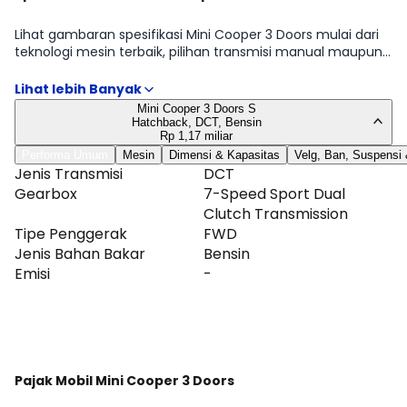
Lihat gambaran spesifikasi Mini Cooper 3 Doors mulai dari
teknologi mesin terbaik, pilihan transmisi manual maupun
automatic, hingga detail dimensi, tangki, dan ukuran ban.
Kami fokus pada hal yang memengaruhi penggunaan
sehari-hari: efisiensi, kemudahan manuver, dan perawatan.
Mini Cooper 3 Doors S
Tabel lengkap tersedia di halaman Spesifikasi Mini Cooper 3
Hatchback, DCT, Bensin
Doors.
Rp 1,17 miliar
Performa Umum
Mesin
Dimensi & Kapasitas
Velg, Ban, Suspensi
Jenis Transmisi
DCT
Gearbox
7-Speed Sport Dual
Clutch Transmission
Tipe Penggerak
FWD
Jenis Bahan Bakar
Bensin
Emisi
-
Lihat Selengkapnya
Pajak Mobil Mini Cooper 3 Doors