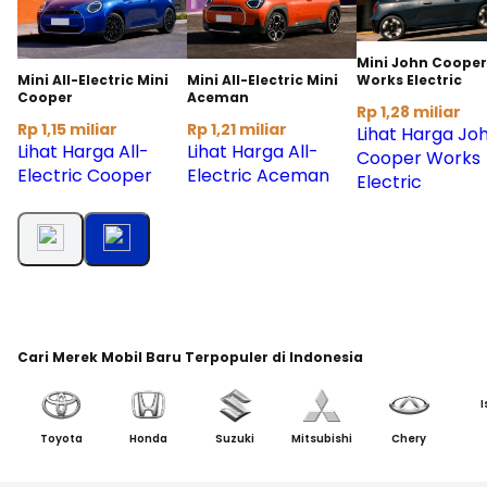
Mini John Cooper
Works Electric
Mini All-Electric Mini
Mini All-Electric Mini
Cooper
Aceman
Rp 1,28 miliar
Rp 1,15 miliar
Rp 1,21 miliar
Lihat Harga Jo
Lihat Harga All-
Lihat Harga All-
Cooper Works
Electric Cooper
Electric Aceman
Electric
Cari Merek Mobil Baru Terpopuler di Indonesia
I
Toyota
Honda
Suzuki
Mitsubishi
Chery