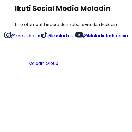
Ikuti Sosial Media Moladin
Info otomotif terbaru dan kabar seru dari Moladin
@moladin_id
@moladin.id
@MoladinIndonesia
Bagian dari
Moladin Group
MENU UTAMA
Home
Cari Mobil
Pembiayaan
MoInspeksi