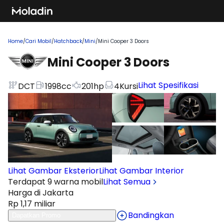
Home
/
Cari Mobil
/
Hatchback
/
Mini
/
Mini Cooper 3 Doors
Mini Cooper 3 Doors
Lihat Spesifikasi
DCT
1998
cc
201
hp
4
Kursi
Lihat Gambar Eksterior
Lihat Gambar Interior
Terdapat 9 warna mobil
Lihat Semua
Harga di Jakarta
Rp 1,17 miliar
Bandingkan
Dapatkan Promo