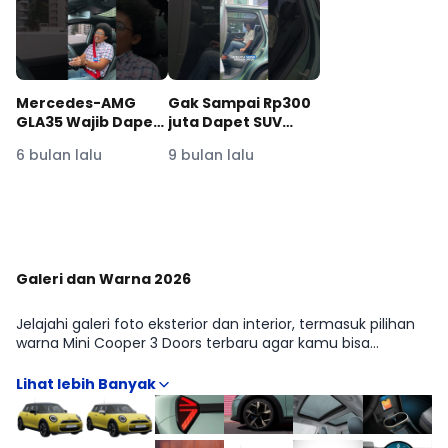
Mercedes-AMG
Gak Sampai Rp300
GLA35 Wajib Dapet
juta Dapet SUV
Minum yang Bagus!
Listrik! #Moladin
6 bulan lalu
9 bulan lalu
#moladin
#mobilbaru
#mercedesbenzespaña
Lihat Lainnya di YouTube Moladin
Galeri dan Warna 2026
Jelajahi galeri foto eksterior dan interior, termasuk pilihan
warna Mini Cooper 3 Doors terbaru agar kamu bisa
membayangkan tampilannya di dunia nyata. Kami
sertakan contoh dalam berbagai pencahayaan untuk
membantu keputusan warna. Lihat seluruh album di
halaman Galeri.