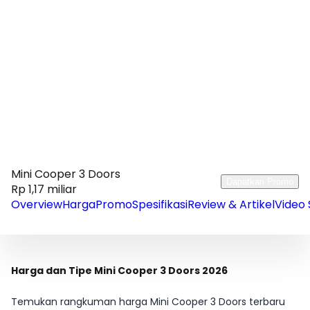
Mini Cooper 3 Doors
Dapatkan Promo
Rp 1,17 miliar
Overview
Harga
Promo
Spesifikasi
Review & Artikel
Video 
Harga dan Tipe Mini Cooper 3 Doors 2026
Temukan rangkuman harga Mini Cooper 3 Doors terbaru