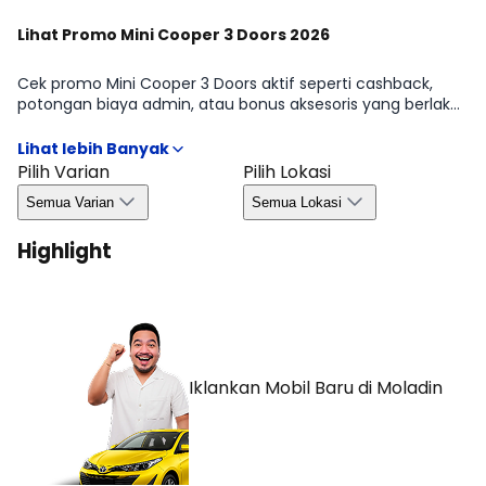
Lihat Promo Mini Cooper 3 Doors 2026
Cek promo Mini Cooper 3 Doors aktif seperti cashback,
potongan biaya admin, atau bonus aksesoris yang berlaku
periode tertentu. Kami merangkum syarat & ketentuan
penting agar kamu bisa mengambil keputusan dengan
cepat dan efisien. Detail kuota, wilayah, dan masa berlaku
Pilih Varian
Pilih Lokasi
tersedia di halaman Promo Mini Cooper 3 Doors 2026.
Semua Varian
Semua Lokasi
Highlight
Iklankan Mobil Baru
di Moladin