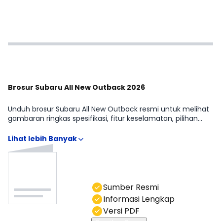
Brosur Subaru All New Outback 2026
Unduh brosur Subaru All New Outback resmi untuk melihat
gambaran ringkas spesifikasi, fitur keselamatan, pilihan
warna, dan detail varian. Brosur memudahkan kamu
memahami perbedaan Subaru All New Outback 2.5i-
TOURING EyeSight tanpa menebak-nebak. Anda bisa
hubungi kami di kolom chat.
Sumber Resmi
Informasi Lengkap
Versi PDF