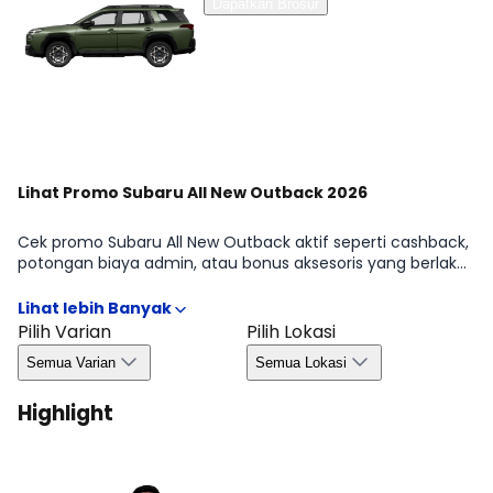
Dapatkan Brosur
Lihat Promo Subaru All New Outback 2026
Cek promo Subaru All New Outback aktif seperti cashback,
potongan biaya admin, atau bonus aksesoris yang berlaku
periode tertentu. Kami merangkum syarat & ketentuan
penting agar kamu bisa mengambil keputusan dengan
cepat dan efisien. Detail kuota, wilayah, dan masa berlaku
Pilih Varian
Pilih Lokasi
tersedia di halaman Promo Subaru All New Outback 2026.
Semua Varian
Semua Lokasi
Highlight