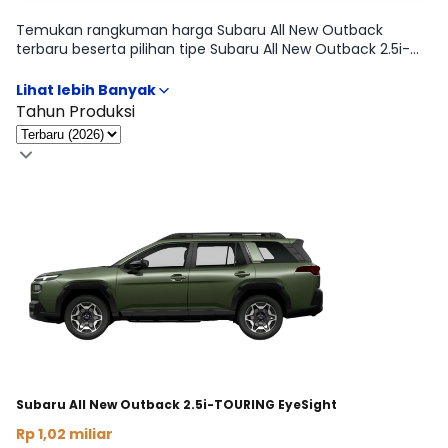
Temukan rangkuman harga Subaru All New Outback
terbaru beserta pilihan tipe Subaru All New Outback 2.5i-
TOURING EyeSight agar kamu mudah membandingkan
fitur, transmisi, dan budget. Kami sertakan informasi OTR
lintas kota serta opsi cicilan supaya proses memilih tipe
Tahun Produksi
Subaru All New Outback paling pas jadi lebih cepat. Butuh
rincian tabel per varian? Lanjut ke halaman Harga & Varian.
Subaru All New Outback 2.5i-TOURING EyeSight
Rp 1,02 miliar