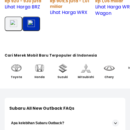
Rp 920 - 930 juta
Rp 909,5 juta - 1,01
Rp 1,06 miliar
Lihat Harga BRZ
miliar
Lihat Harga W
Lihat Harga WRX
Wagon
Cari Merek Mobil Baru Terpopuler di Indonesia
I
Toyota
Honda
Suzuki
Mitsubishi
Chery
Subaru All New Outback FAQs
Apa kelebihan Subaru Outback?