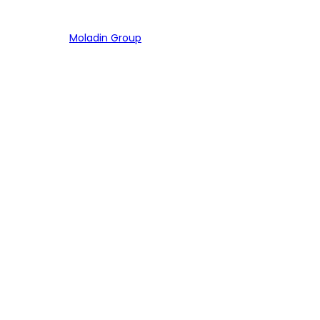
Bagian dari
Moladin Group
MENU UTAMA
Home
Cari Mobil
Pembiayaan
MoInspeksi
Artikel
MOBIL
Mobil Baru