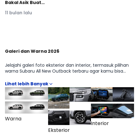
Bakal Asik Buat
Diajak Adventure
11 bulan lalu
#moladin
#reviewmobil
Lihat Lainnya di YouTube Moladin
Galeri dan Warna 2026
Jelajahi galeri foto eksterior dan interior, termasuk pilihan
warna Subaru All New Outback terbaru agar kamu bisa
membayangkan tampilannya di dunia nyata. Kami
sertakan contoh dalam berbagai pencahayaan untuk
membantu keputusan warna. Lihat seluruh album di
halaman Galeri.
Warna
Interior
Eksterior