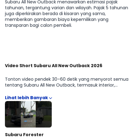
Subaru All New Outback menawarkan estimasi pajak
tahunan, tergantung varian dan wilayah. Pajak 5 tahunan
juga diperkirakan berada di kisaran yang sama,
memberikan gambaran biaya kepemilikan yang
transparan bagi calon pembeli.
Lihat Selengkapnya
Video Short Subaru All New Outback 2026
Tonton video pendek 30–60 detik yang menyorot semua
tentang Subaru All New Outback, termasuk interior,
eksterior, dan kemudahan penggunaan di kota. Format
ringkas memudahkan kamu menangkap poin penting
sebelum mendalami spesifikasi. Lihat lebih banyak di galeri
video.
Subaru Forester