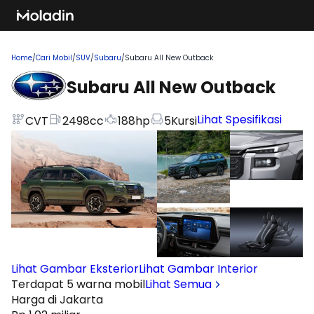
Home
/
Cari Mobil
/
SUV
/
Subaru
/
Subaru All New Outback
Subaru All New Outback
Lihat Spesifikasi
CVT
2498
cc
188
hp
5
Kursi
Lihat Gambar Eksterior
Lihat Gambar Interior
Terdapat 5 warna mobil
Lihat Semua
Harga di Jakarta