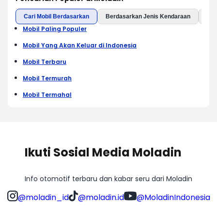
Cari Mobil Berdasarkan
Berdasarkan Jenis Kendaraan
Ber
Mobil Paling Populer
Mobil Yang Akan Keluar di Indonesia
Mobil Terbaru
Mobil Termurah
Mobil Termahal
Ikuti Sosial Media Moladin
Info otomotif terbaru dan kabar seru dari Moladin
@moladin_id
@moladin.id
@MoladinIndonesia