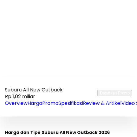
Subaru All New Outback
Dapatkan Promo
Rp 1,02 miliar
Overview
Harga
Promo
Spesifikasi
Review & Artikel
Video 
Harga dan Tipe Subaru All New Outback 2026