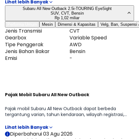
ukuran ban. Kami fokus pada hal yang memengaruhi
penggunaan sehari-hari: efisiensi, kemudahan manuver,
Subaru All New Outback 2.5i-TOURING EyeSight
dan perawatan. Tabel lengkap tersedia di halaman
SUV, CVT, Bensin
Spesifikasi Subaru All New Outback.
Rp 1,02 miliar
Performa Umum
Mesin
Dimensi & Kapasitas
Velg, Ban, Suspensi
Jenis Transmisi
CVT
Gearbox
Variable Speed
Tipe Penggerak
AWD
Jenis Bahan Bakar
Bensin
Emisi
-
Lihat Selengkapnya
Pajak Mobil Subaru All New Outback
Pajak mobil Subaru All New Outback dapat berbeda
tergantung varian, tahun kendaraan, wilayah registrasi,
NJKB, tarif PKB daerah, opsen, serta status kepemilikan
kendaraan. Pada halaman ini, Moladin menyajikan estimasi
pajak tahunan dan pajak 5 tahunan Subaru All New
Diperbaharui 03 Agu 2026
Outback untuk membantu memperkirakan biaya