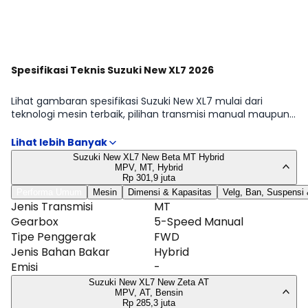
Lihat Semua Promo
Spesifikasi Teknis Suzuki New XL7 2026
Lihat gambaran spesifikasi Suzuki New XL7 mulai dari
teknologi mesin terbaik, pilihan transmisi manual maupun
automatic, hingga detail dimensi, tangki, dan ukuran ban.
Kami fokus pada hal yang memengaruhi penggunaan
sehari-hari: efisiensi, kemudahan manuver, dan perawatan.
Suzuki New XL7 New Beta MT Hybrid
Tabel lengkap tersedia di halaman Spesifikasi Suzuki New
MPV, MT, Hybrid
XL7.
Rp 301,9 juta
Performa Umum
Mesin
Dimensi & Kapasitas
Velg, Ban, Suspensi
Jenis Transmisi
MT
Gearbox
5-Speed Manual
Tipe Penggerak
FWD
Jenis Bahan Bakar
Hybrid
Emisi
-
Suzuki New XL7 New Zeta AT
MPV, AT, Bensin
Rp 285,3 juta