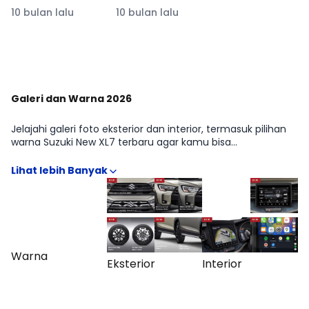
Diperkenalkan di
Hybrid vs Mild
10 bulan lalu
10 bulan lalu
IMOS 2025
Hybrid #Moladin
#moladin
#reviewmobil
Lihat Lainnya di YouTube Moladin
Galeri dan Warna 2026
Jelajahi galeri foto eksterior dan interior, termasuk pilihan
warna Suzuki New XL7 terbaru agar kamu bisa
membayangkan tampilannya di dunia nyata. Kami
sertakan contoh dalam berbagai pencahayaan untuk
membantu keputusan warna. Lihat seluruh album di
halaman Galeri.
Warna
Eksterior
Interior