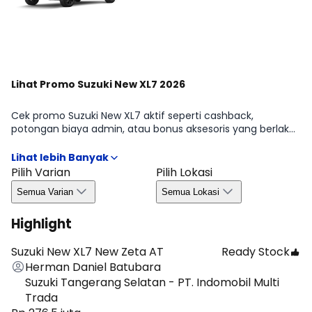
Lihat Promo Suzuki New XL7 2026
Cek promo Suzuki New XL7 aktif seperti cashback,
potongan biaya admin, atau bonus aksesoris yang berlaku
periode tertentu. Kami merangkum syarat & ketentuan
penting agar kamu bisa mengambil keputusan dengan
cepat dan efisien. Detail kuota, wilayah, dan masa berlaku
Pilih Varian
Pilih Lokasi
tersedia di halaman Promo Suzuki New XL7 2026.
Semua Varian
Semua Lokasi
Highlight
Suzuki New XL7 New Zeta AT
Ready Stock
Herman Daniel Batubara
Suzuki Tangerang Selatan - PT. Indomobil Multi
Trada