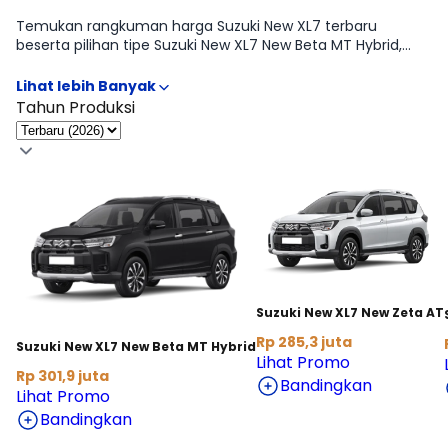
Temukan rangkuman harga Suzuki New XL7 terbaru
beserta pilihan tipe Suzuki New XL7 New Beta MT Hybrid,
Suzuki New XL7 New Zeta AT, Suzuki New XL7 New Zeta MT,
Suzuki New XL7 Alpha MT Hybrid, Suzuki New XL7 New Beta
AT Hybrid, Suzuki New XL7 Alpha Kuro, Suzuki New XL7 New
Tahun Produksi
Alpha AT Hybrid agar kamu mudah membandingkan fitur,
transmisi, dan budget. Kami sertakan informasi OTR lintas
kota serta opsi cicilan supaya proses memilih tipe Suzuki
New XL7 paling pas jadi lebih cepat. Butuh rincian tabel per
varian? Lanjut ke halaman Harga & Varian.
Suzuki New XL7 New Zeta AT
Rp 285,3 juta
Suzuki New XL7 New Beta MT Hybrid
Lihat Promo
Rp 301,9 juta
Bandingkan
Lihat Promo
Bandingkan
Lihat Harga Selengkapnya