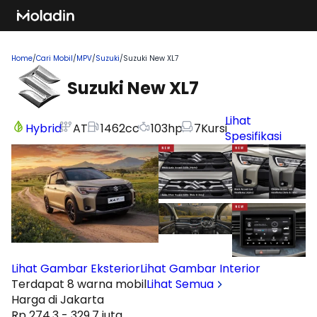
Home
/
Cari Mobil
/
MPV
/
Suzuki
/
Suzuki New XL7
Suzuki New XL7
Lihat
Hybrid
AT
1462
cc
103
hp
7
Kursi
Spesifikasi
Lihat Gambar Eksterior
Lihat Gambar Interior
Terdapat 8 warna mobil
Lihat Semua
Harga di Jakarta
Rp 274,3 - 329,7 juta