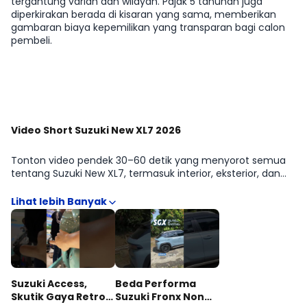
tergantung varian dan wilayah. Pajak 5 tahunan juga
diperkirakan berada di kisaran yang sama, memberikan
gambaran biaya kepemilikan yang transparan bagi calon
pembeli.
Lihat Selengkapnya
Video Short Suzuki New XL7 2026
Tonton video pendek 30–60 detik yang menyorot semua
tentang Suzuki New XL7, termasuk interior, eksterior, dan
kemudahan penggunaan di kota. Format ringkas
memudahkan kamu menangkap poin penting sebelum
mendalami spesifikasi. Lihat lebih banyak di galeri video.
Suzuki Access,
Beda Performa
Skutik Gaya Retro
Suzuki Fronx Non