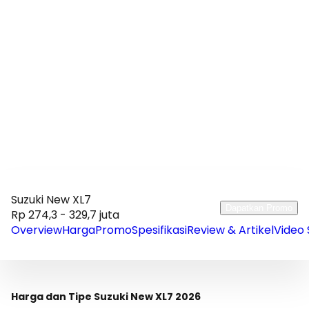
Suzuki New XL7
Dapatkan Promo
Rp 274,3 - 329,7 juta
Overview
Harga
Promo
Spesifikasi
Review & Artikel
Video 
Harga dan Tipe Suzuki New XL7 2026