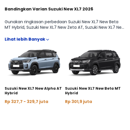
Bandingkan Varian Suzuki New XL7 2026
Gunakan ringkasan perbedaan Suzuki New XL7 New Beta
MT Hybrid, Suzuki New XL7 New Zeta AT, Suzuki New XL7 New
Zeta MT, Suzuki New XL7 Alpha MT Hybrid, Suzuki New XL7
New Beta AT Hybrid, Suzuki New XL7 Alpha Kuro, Suzuki New
XL7 New Alpha AT Hybrid fitur, transmisi, serta estimasi
harga agar pilihan tipe Suzuki New XL7 lebih tepat sasaran.
Tabel komparasi lengkap tersedia di halaman Varian.
Setelah itu, kamu bisa lanjut ke simulasi kredit sesuai tipe.
Suzuki New XL7 New Alpha AT
Suzuki New XL7 New Beta MT
Hybrid
Hybrid
Rp 327,7 - 329,7 juta
Rp 301,9 juta
Bandingkan