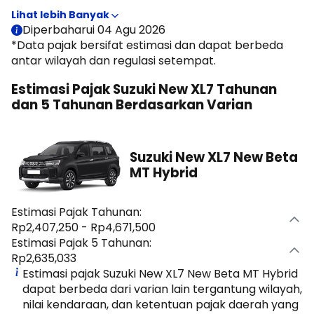
halaman ini, Moladin menyajikan estimasi pajak tahunan
dan pajak 5 tahunan Suzuki New XL7 untuk membantu
Diperbaharui 04 Agu 2026
memperkirakan biaya kepemilikan sebelum membeli
*Data pajak bersifat estimasi dan dapat berbeda
mobil.
antar wilayah dan regulasi setempat.
Estimasi Pajak Suzuki New XL7 Tahunan
dan 5 Tahunan Berdasarkan Varian
Suzuki New XL7 New Beta
MT Hybrid
Estimasi Pajak Tahunan:
Rp2,407,250 - Rp4,671,500
Estimasi Pajak 5 Tahunan:
Rp2,635,033
Estimasi pajak Suzuki New XL7 New Beta MT Hybrid
dapat berbeda dari varian lain tergantung wilayah,
nilai kendaraan, dan ketentuan pajak daerah yang