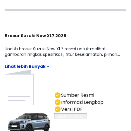
Brosur Suzuki New XL7 2026
Unduh brosur Suzuki New XL7 resmi untuk melihat
gambaran ringkas spesifikasi, fitur keselamatan, pilihan
warna, dan detail varian. Brosur memudahkan kamu
memahami perbedaan Suzuki New XL7 New Beta MT
Hybrid, Suzuki New XL7 New Zeta AT, Suzuki New XL7 New
Zeta MT, Suzuki New XL7 Alpha MT Hybrid, Suzuki New XL7
New Beta AT Hybrid, Suzuki New XL7 Alpha Kuro, Suzuki New
XL7 New Alpha AT Hybrid tanpa menebak-nebak. Anda bisa
hubungi kami di kolom chat.
Sumber Resmi
Informasi Lengkap
Versi PDF
Dapatkan Brosur