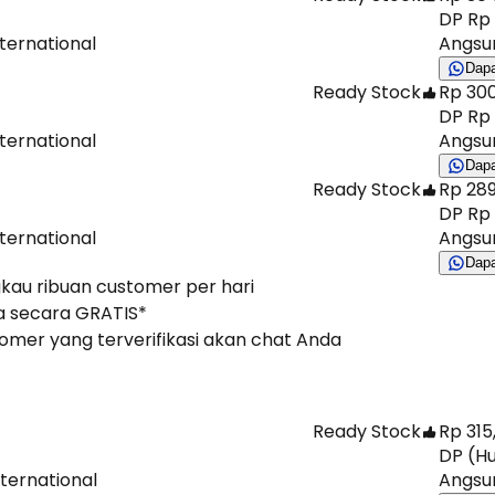
DP Rp 
nternational
Angsur
Dap
Ready Stock
Rp 300
DP Rp 
nternational
Angsur
Dap
Ready Stock
Rp 289
DP Rp 
nternational
Angsur
Dap
gkau ribuan customer per hari
 secara GRATIS*
stomer yang terverifikasi akan chat Anda
Ready Stock
Rp 315
DP (Hu
nternational
Angsur