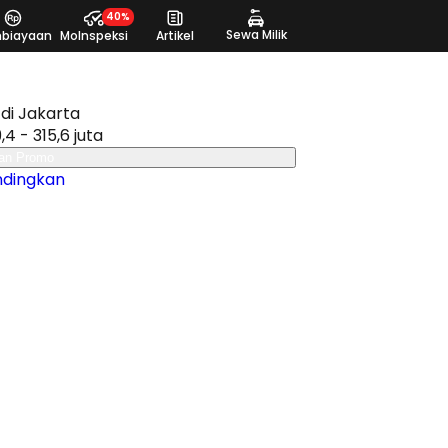
40%
Sewa Milik
biayaan
MoInspeksi
Artikel
di Jakarta
,4 - 315,6 juta
an Promo
ndingkan