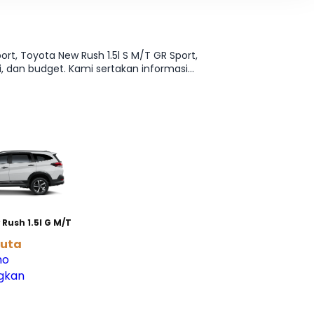
rt, Toyota New Rush 1.5l S M/T GR Sport,
, dan budget. Kami sertakan informasi
Butuh rincian tabel per varian? Lanjut ke
Rush 1.5l G M/T
juta
mo
gkan