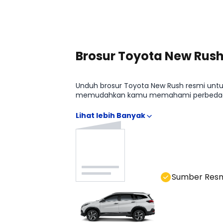
Lihat Harga Selengkapnya
Brosur Toyota New Rush
Unduh brosur Toyota New Rush resmi untuk m
memudahkan kamu memahami perbedaan Toyo
Toyota New Rush 1.5l G M/T tanpa meneba
Sumber Res