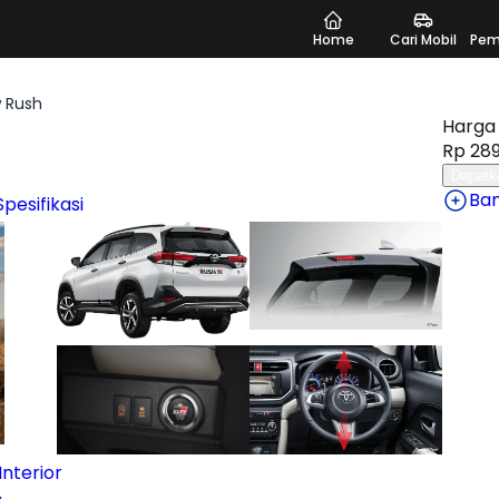
Home
Cari Mobil
Pem
 Rush
Harga 
Rp 289
Dapatk
Ba
Spesifikasi
nterior