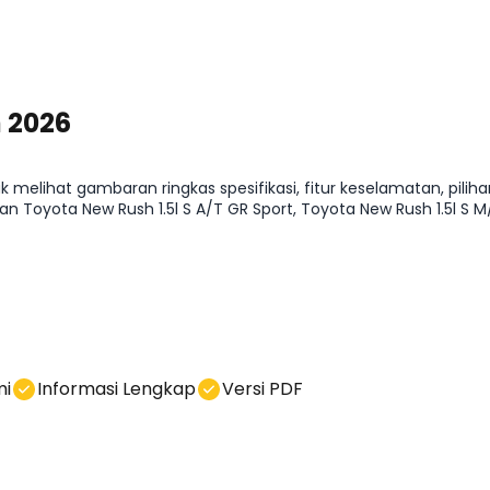
 2026
elihat gambaran ringkas spesifikasi, fitur keselamatan, pilihan
ta New Rush 1.5l S A/T GR Sport, Toyota New Rush 1.5l S M/T 
k-nebak. Anda bisa hubungi kami di kolom chat.
mi
Informasi Lengkap
Versi PDF