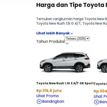
Harga dan Tipe Toyota
Temukan rangkuman harga Toyota New Rush 
Toyota New Rush 1.5l G A/T, Toyota New R
OTR lintas kota serta opsi cicilan supaya 
halaman Harga & Varian.
Tahun Produksi
Toyota New Rush 1.5l S A/T GR Sport
Toyota N
Rp 315,6 juta
Rp 304
Lihat Promo
Lihat 
Bandingkan
Ban