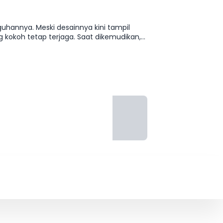
uhannya. Meski desainnya kini tampil
 kokoh tetap terjaga. Saat dikemudikan,
ai dari aspal kota hingga tanjakan luar
lewati genangan air atau jalanan rusak.
ual kembali yang sangat stabil.