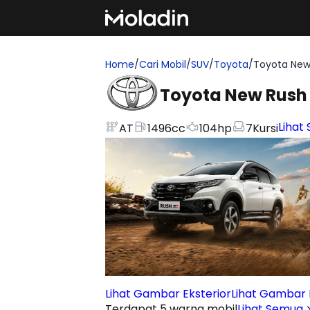
Home
/
Cari Mobil
/
SUV
/
Toyota
/
Toyota New
Toyota New Rush
Lihat 
AT
1496
cc
104
hp
7
Kursi
Lihat Gambar Eksterior
Lihat Gambar I
Terdapat 5 warna mobil
Lihat Semua