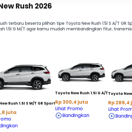
 New Rush 2026
terbaru beserta pilihan tipe Toyota New Rush 1.5l S A/T GR Spo
ush 1.5l G M/T agar kamu mudah membandingkan fitur, transmisi
proses memilih tipe Toyota New Rush paling pas jadi lebih cepat. 
Toyota New Rush 1.5l G A/T
Toyota New 
Rp 300,4 juta
Rp 289,4 
ew Rush 1.5l S M/T GR Sport
Lihat Promo
Lihat Pro
,8 juta
Bandingkan
Bandin
Promo
dingkan