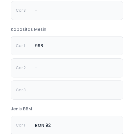
-
Kapasitas Mesin
998
-
-
Jenis BBM
RON 92