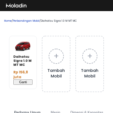
Home
/
Perbandingan Mobil
/
Daihatsu Sigra 1.0 M MT MC
+
+
Daihatsu
Sigra 1.0 M
MT MC
Tambah
Tambah
Rp 156,8
Mobil
Mobil
juta
Ganti
Performa Umum
Mesin
Dimensi & Kapasitas