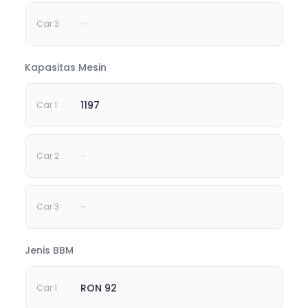
-
Kapasitas Mesin
1197
-
-
Jenis BBM
RON 92