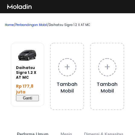
Home
/
Perbandingan Mobil
/
Daihatsu Sigra 1.2 X AT MC
+
+
Daihatsu
Sigra 1.2 X
AT MC
Tambah
Tambah
Rp 177,8
Mobil
Mobil
juta
Ganti
Performa Umum
Mesin
Dimensi & Kapasitas