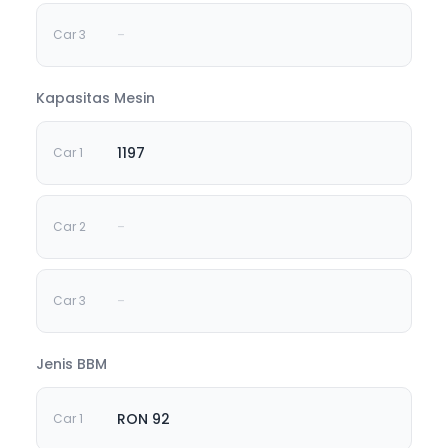
-
Kapasitas Mesin
1197
-
-
Jenis BBM
RON 92