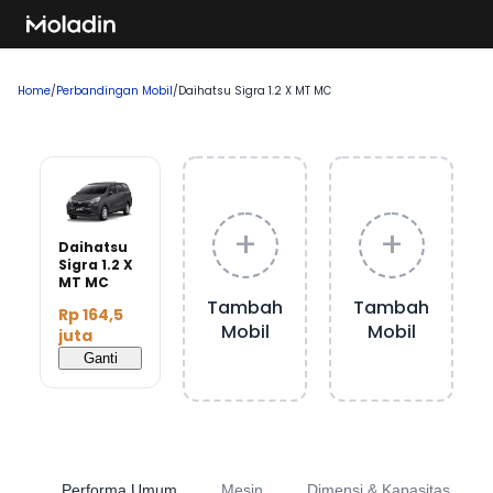
Home
/
Perbandingan Mobil
/
Daihatsu Sigra 1.2 X MT MC
+
+
Daihatsu
Sigra 1.2 X
MT MC
Tambah
Tambah
Rp 164,5
Mobil
Mobil
juta
Ganti
Performa Umum
Mesin
Dimensi & Kapasitas