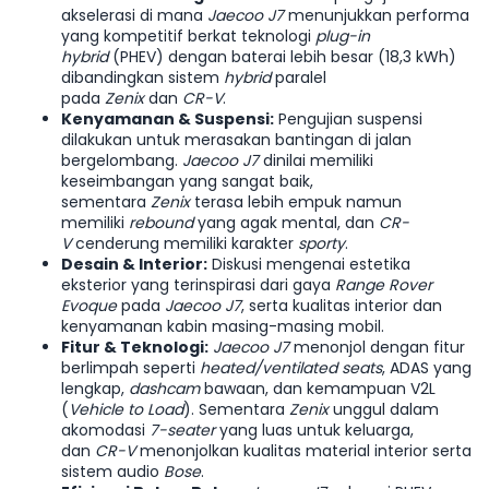
akselerasi di mana
Jaecoo J7
menunjukkan performa
yang kompetitif berkat teknologi
plug-in
hybrid
(PHEV) dengan baterai lebih besar (18,3 kWh)
dibandingkan sistem
hybrid
paralel
pada
Zenix
dan
CR-V
.
Kenyamanan & Suspensi:
Pengujian suspensi
dilakukan untuk merasakan bantingan di jalan
bergelombang.
Jaecoo J7
dinilai memiliki
keseimbangan yang sangat baik,
sementara
Zenix
terasa lebih empuk namun
memiliki
rebound
yang agak mental, dan
CR-
V
cenderung memiliki karakter
sporty
.
Desain & Interior:
Diskusi mengenai estetika
eksterior yang terinspirasi dari gaya
Range Rover
Evoque
pada
Jaecoo J7
, serta kualitas interior dan
kenyamanan kabin masing-masing mobil.
Fitur & Teknologi:
Jaecoo J7
menonjol dengan fitur
berlimpah seperti
heated/ventilated seats
, ADAS yang
lengkap,
dashcam
bawaan, dan kemampuan V2L
(
Vehicle to Load
). Sementara
Zenix
unggul dalam
akomodasi
7-seater
yang luas untuk keluarga,
dan
CR-V
menonjolkan kualitas material interior serta
sistem audio
Bose
.