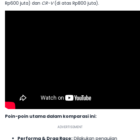
Rp600 juta) dan
CR-V
(di atas Rp800 juta).
Poin-poin utama dalam komparasi ini:
Performa & Drag Race:
Dilakukan pengujian