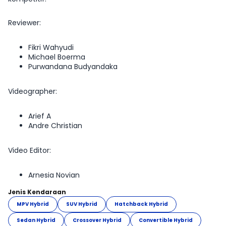
Reviewer:
Fikri Wahyudi
Michael Boerma
Purwandana Budyandaka
Videographer:
Arief A
Andre Christian
Video Editor:
Arnesia Novian
Jenis Kendaraan
MPV Hybrid
SUV Hybrid
Hatchback Hybrid
Sedan Hybrid
Crossover Hybrid
Convertible Hybrid