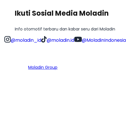
Ikuti Sosial Media Moladin
Info otomotif terbaru dan kabar seru dari Moladin
@moladin_id
@moladin.id
@MoladinIndonesia
Bagian dari
Moladin Group
MENU UTAMA
Home
Cari Mobil
Pembiayaan
MoInspeksi