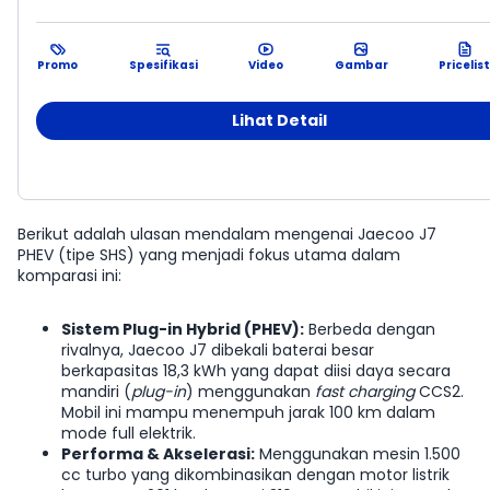
Promo
Spesifikasi
Video
Gambar
Pricelist
Lihat Detail
#2
Berikut adalah ulasan mendalam mengenai Jaecoo J7
PHEV (tipe SHS) yang menjadi fokus utama dalam
komparasi ini:
Sistem Plug-in Hybrid (PHEV):
Berbeda dengan
rivalnya, Jaecoo J7 dibekali baterai besar
berkapasitas 18,3 kWh yang dapat diisi daya secara
mandiri (
plug-in
) menggunakan
fast charging
CCS2.
Mobil ini mampu menempuh jarak 100 km dalam
mode full elektrik.
Performa & Akselerasi:
Menggunakan mesin 1.500
cc turbo yang dikombinasikan dengan motor listrik