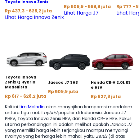
Toyota Innova Zenix
Rp 509,9 - 559,9 juta
Rp 777 - 8
Rp 437,3 - 628,2 juta
Lihat Harga J7
Lihat Ha
Lihat Harga Innova Zenix
#2
#3
#1
Toyota Innova
Zenix Q Hybrid
Jaecoo J7 SHS
Honda CR‑V 2.0L RS
Modellista
e:HEV
Rp 509,9 juta
Rp 617 - 628,2 juta
Rp 827,8 juta
Kali ini
tim Moladin
akan menyajikan komparasi mendalam
antara tiga mobil
hybrid
populer di Indonesia: Jaecoo J7
PHEV, Toyota Innova Zenix HEV, dan Honda CR-V HEV. Fokus
utama perbandingan ini adalah melihat apakah
Jaecoo J7
yang memiliki harga lebih terjangkau mampu menyaingi
rivalnya yang berharga lebih mahal, yaitu
Zenix
(di atas