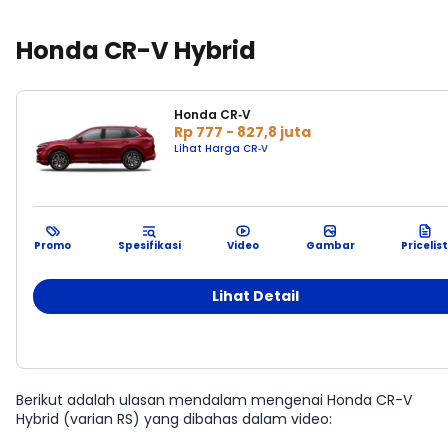
Honda CR-V Hybrid
Honda CR‑V
Rp 777 - 827,8 juta
Lihat Harga CR‑V
Promo
Spesifikasi
Video
Gambar
Pricelist
Lihat Detail
#3
Berikut adalah ulasan mendalam mengenai Honda CR-V
Hybrid (varian RS) yang dibahas dalam video: