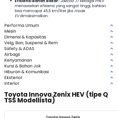
Efisiensi Bahan Bakar:
Jaecoo J7
sebagai PHEV
menawarkan efisiensi yang sangat tinggi, bahkan
bisa mencapai 45,5 km/liter jika
mode
EV
dimaksimalkan.
Performa Umum
Mesin
Dimensi & Kapasitas
Velg, Ban, Suspensi & Rem
Safety & ADAS
Airbags
Kenyamanan
Kursi & Bahan Jok
Hiburan & Komunikasi
Eksterior
Interior
Toyota Innova Zenix HEV
(tipe Q
TSS Modellista)
Toyota Innova Zenix