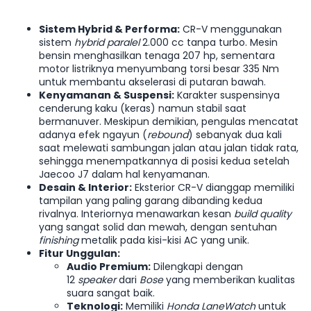
Sistem Hybrid & Performa:
CR-V menggunakan
sistem
hybrid paralel
2.000 cc tanpa turbo. Mesin
bensin menghasilkan tenaga 207 hp, sementara
motor listriknya menyumbang torsi besar 335 Nm
untuk membantu akselerasi di putaran bawah.
Kenyamanan & Suspensi:
Karakter suspensinya
cenderung kaku (keras) namun stabil saat
bermanuver. Meskipun demikian, pengulas mencatat
adanya efek ngayun (
rebound
) sebanyak dua kali
saat melewati sambungan jalan atau jalan tidak rata,
sehingga menempatkannya di posisi kedua setelah
Jaecoo J7 dalam hal kenyamanan.
Desain & Interior:
Eksterior CR-V dianggap memiliki
tampilan yang paling garang dibanding kedua
rivalnya. Interiornya menawarkan kesan
build quality
yang sangat solid dan mewah, dengan sentuhan
finishing
metalik pada kisi-kisi AC yang unik.
Fitur Unggulan:
Audio Premium:
Dilengkapi dengan
12
speaker
dari
Bose
yang memberikan kualitas
suara sangat baik.
Teknologi:
Memiliki
Honda LaneWatch
untuk