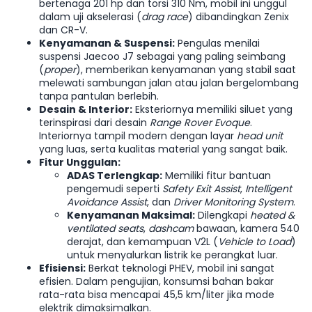
bertenaga 201 hp dan torsi 310 Nm, mobil ini unggul
dalam uji akselerasi (
drag race
) dibandingkan Zenix
dan CR-V.
Kenyamanan & Suspensi:
Pengulas menilai
suspensi Jaecoo J7 sebagai yang paling seimbang
(
proper
), memberikan kenyamanan yang stabil saat
melewati sambungan jalan atau jalan bergelombang
tanpa pantulan berlebih.
Desain & Interior:
Eksteriornya memiliki siluet yang
terinspirasi dari desain
Range Rover Evoque
.
Interiornya tampil modern dengan layar
head unit
yang luas, serta kualitas material yang sangat baik.
Fitur Unggulan:
ADAS Terlengkap:
Memiliki fitur bantuan
pengemudi seperti
Safety Exit Assist
,
Intelligent
Avoidance Assist
, dan
Driver Monitoring System
.
Kenyamanan Maksimal:
Dilengkapi
heated &
ventilated seats
,
dashcam
bawaan, kamera 540
derajat, dan kemampuan V2L (
Vehicle to Load
)
untuk menyalurkan listrik ke perangkat luar.
Efisiensi:
Berkat teknologi PHEV, mobil ini sangat
efisien. Dalam pengujian, konsumsi bahan bakar
rata-rata bisa mencapai 45,5 km/liter jika mode
elektrik dimaksimalkan.