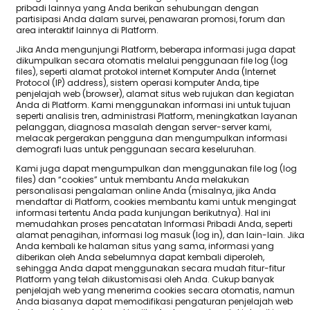
pribadi lainnya yang Anda berikan sehubungan dengan
partisipasi Anda dalam survei, penawaran promosi, forum dan
area interaktif lainnya di Platform.
Jika Anda mengunjungi Platform, beberapa informasi juga dapat
dikumpulkan secara otomatis melalui penggunaan file log (log
files), seperti alamat protokol internet Komputer Anda (Internet
Protocol (IP) address), sistem operasi komputer Anda, tipe
penjelajah web (browser), alamat situs web rujukan dan kegiatan
Anda di Platform. Kami menggunakan informasi ini untuk tujuan
seperti analisis tren, administrasi Platform, meningkatkan layanan
pelanggan, diagnosa masalah dengan server-server kami,
melacak pergerakan pengguna dan mengumpulkan informasi
demografi luas untuk penggunaan secara keseluruhan.
Kami juga dapat mengumpulkan dan menggunakan file log (log
files) dan “cookies” untuk membantu Anda melakukan
personalisasi pengalaman online Anda (misalnya, jika Anda
mendaftar di Platform, cookies membantu kami untuk mengingat
informasi tertentu Anda pada kunjungan berikutnya). Hal ini
memudahkan proses pencatatan Informasi Pribadi Anda, seperti
alamat penagihan, informasi log masuk (log in), dan lain-lain. Jika
Anda kembali ke halaman situs yang sama, informasi yang
diberikan oleh Anda sebelumnya dapat kembali diperoleh,
sehingga Anda dapat menggunakan secara mudah fitur-fitur
Platform yang telah dikustomisasi oleh Anda. Cukup banyak
penjelajah web yang menerima cookies secara otomatis, namun
Anda biasanya dapat memodifikasi pengaturan penjelajah web