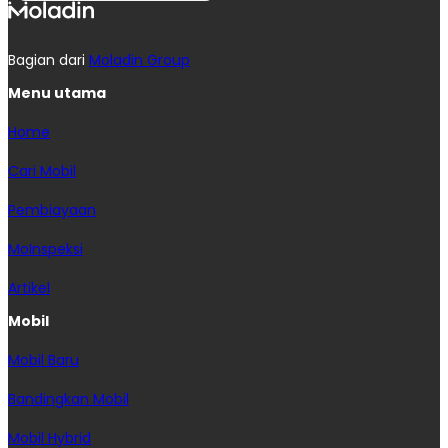
Bagian dari
Moladin Group
Menu utama
Home
Cari Mobil
Pembiayaan
MoInspeksi
Artikel
Mobil
Mobil Baru
Bandingkan Mobil
Mobil Hybrid