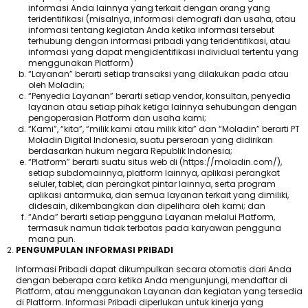
informasi Anda lainnya yang terkait dengan orang yang
teridentifikasi (misalnya, informasi demografi dan usaha, atau
informasi tentang kegiatan Anda ketika informasi tersebut
terhubung dengan informasi pribadi yang teridentifikasi, atau
informasi yang dapat mengidentifikasi individual tertentu yang
menggunakan Platform)
“Layanan” berarti setiap transaksi yang dilakukan pada atau
oleh Moladin;
“Penyedia Layanan” berarti setiap vendor, konsultan, penyedia
layanan atau setiap pihak ketiga lainnya sehubungan dengan
pengoperasian Platform dan usaha kami;
“Kami”, “kita”, “milik kami atau milik kita” dan “Moladin” berarti PT
Moladin Digital Indonesia, suatu perseroan yang didirikan
berdasarkan hukum negara Republik Indonesia;
“Platform” berarti suatu situs web di (https://moladin.com/),
setiap subdomainnya, platform lainnya, aplikasi perangkat
seluler, tablet, dan perangkat pintar lainnya, serta program
aplikasi antarmuka, dan semua layanan terkait yang dimiliki,
didesain, dikembangkan dan dipelihara oleh kami; dan
“Anda” berarti setiap pengguna Layanan melalui Platform,
termasuk namun tidak terbatas pada karyawan pengguna
mana pun.
PENGUMPULAN INFORMASI PRIBADI
Informasi Pribadi dapat dikumpulkan secara otomatis dari Anda
dengan beberapa cara ketika Anda mengunjungi, mendaftar di
Platform, atau menggunakan Layanan dan kegiatan yang tersedia
di Platform. Informasi Pribadi diperlukan untuk kinerja yang