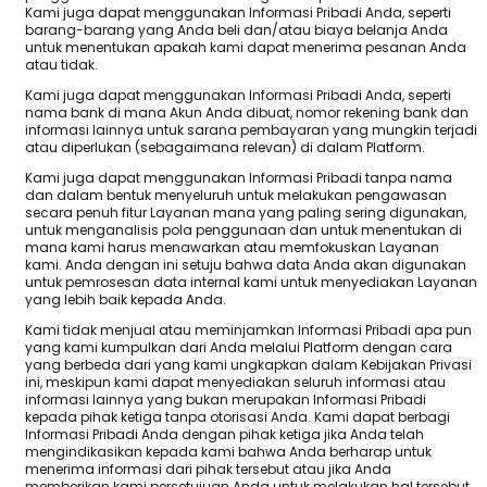
Kami juga dapat menggunakan Informasi Pribadi Anda, seperti
barang-barang yang Anda beli dan/atau biaya belanja Anda
untuk menentukan apakah kami dapat menerima pesanan Anda
atau tidak.
Kami juga dapat menggunakan Informasi Pribadi Anda, seperti
nama bank di mana Akun Anda dibuat, nomor rekening bank dan
informasi lainnya untuk sarana pembayaran yang mungkin terjadi
atau diperlukan (sebagaimana relevan) di dalam Platform.
Kami juga dapat menggunakan Informasi Pribadi tanpa nama
dan dalam bentuk menyeluruh untuk melakukan pengawasan
secara penuh fitur Layanan mana yang paling sering digunakan,
untuk menganalisis pola penggunaan dan untuk menentukan di
mana kami harus menawarkan atau memfokuskan Layanan
kami. Anda dengan ini setuju bahwa data Anda akan digunakan
untuk pemrosesan data internal kami untuk menyediakan Layanan
yang lebih baik kepada Anda.
Kami tidak menjual atau meminjamkan Informasi Pribadi apa pun
yang kami kumpulkan dari Anda melalui Platform dengan cara
yang berbeda dari yang kami ungkapkan dalam Kebijakan Privasi
ini, meskipun kami dapat menyediakan seluruh informasi atau
informasi lainnya yang bukan merupakan Informasi Pribadi
kepada pihak ketiga tanpa otorisasi Anda. Kami dapat berbagi
Informasi Pribadi Anda dengan pihak ketiga jika Anda telah
mengindikasikan kepada kami bahwa Anda berharap untuk
menerima informasi dari pihak tersebut atau jika Anda
memberikan kami persetujuan Anda untuk melakukan hal tersebut,