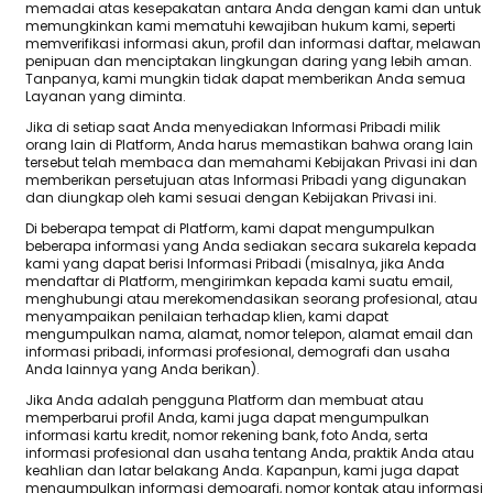
memadai atas kesepakatan antara Anda dengan kami dan untuk
memungkinkan kami mematuhi kewajiban hukum kami, seperti
memverifikasi informasi akun, profil dan informasi daftar, melawan
penipuan dan menciptakan lingkungan daring yang lebih aman.
Tanpanya, kami mungkin tidak dapat memberikan Anda semua
Layanan yang diminta.
Jika di setiap saat Anda menyediakan Informasi Pribadi milik
orang lain di Platform, Anda harus memastikan bahwa orang lain
tersebut telah membaca dan memahami Kebijakan Privasi ini dan
memberikan persetujuan atas Informasi Pribadi yang digunakan
dan diungkap oleh kami sesuai dengan Kebijakan Privasi ini.
Di beberapa tempat di Platform, kami dapat mengumpulkan
beberapa informasi yang Anda sediakan secara sukarela kepada
kami yang dapat berisi Informasi Pribadi (misalnya, jika Anda
mendaftar di Platform, mengirimkan kepada kami suatu email,
menghubungi atau merekomendasikan seorang profesional, atau
menyampaikan penilaian terhadap klien, kami dapat
mengumpulkan nama, alamat, nomor telepon, alamat email dan
informasi pribadi, informasi profesional, demografi dan usaha
Anda lainnya yang Anda berikan).
Jika Anda adalah pengguna Platform dan membuat atau
memperbarui profil Anda, kami juga dapat mengumpulkan
informasi kartu kredit, nomor rekening bank, foto Anda, serta
informasi profesional dan usaha tentang Anda, praktik Anda atau
keahlian dan latar belakang Anda. Kapanpun, kami juga dapat
mengumpulkan informasi demografi, nomor kontak atau informasi