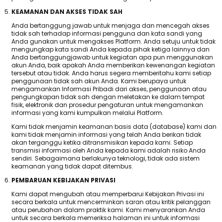
KEAMANAN DAN AKSES TIDAK SAH
Anda bertanggung jawab untuk menjaga dan mencegah akses
tidak sah terhadap informasi pengguna dan kata sandi yang
Anda gunakan untuk mengakses Platform. Anda setuju untuk tidak
mengungkap kata sandi Anda kepada pihak ketiga lainnya dan
Anda bertanggungjawab untuk kegiatan apa pun menggunakan
akun Anda, baik apakah Anda memberikan kewenangan kegiatan
tersebut atau tidak. Anda harus segera memberitahu kami setiap
penggunaan tidak sah akun Anda. Kami berupaya untuk
mengamankan Informasi Pribadi dari akses, penggunaan atau
pengungkapan tidak sah dengan meletakan ke dalam tempat
fisik, elektronik dan prosedur pengaturan untuk mengamankan
informasi yang kami kumpulkan melalui Platform.
Kami tidak menjamin keamanan basis data (database) kami dan
kami tidak menjamin informasi yang telah Anda berikan tidak
akan terganggu ketika ditransmisikan kepada kami. Setiap
transmisi informasi oleh Anda kepada kami adalah risiko Anda
sendiri. Sebagaimana berlakunya teknologi, tidak ada sistem
keamanan yang tidak dapat ditembus.
PEMBARUAN KEBIJAKAN PRIVASI
Kami dapat mengubah atau memperbarui Kebijakan Privasi ini
secara berkala untuk mencerminkan saran atau kritik pelanggan
atau perubahan dalam praktik kami. Kami menyarankan Anda
untuk secara berkala memeriksa halaman ini untuk informasi