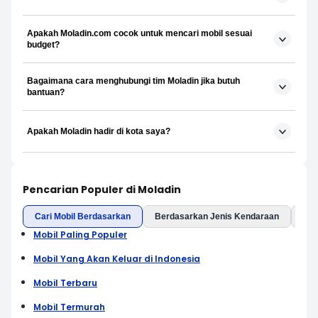
Apakah Moladin.com cocok untuk mencari mobil sesuai
budget?
Bagaimana cara menghubungi tim Moladin jika butuh
bantuan?
Apakah Moladin hadir di kota saya?
Pencarian Populer di Moladin
Cari Mobil Berdasarkan
Berdasarkan Jenis Kendaraan
Ber
Mobil Paling Populer
Mobil Yang Akan Keluar di Indonesia
Mobil Terbaru
Mobil Termurah