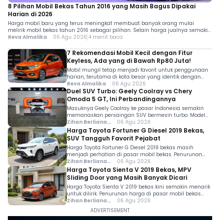
8 Pilihan Mobil Bekas Tahun 2016 yang Masih Bagus Dipakai
Harian di 2026
Harga mobil baru yang terus meningkat membuat banyak orang mulai
melirik mobil bekas tahun 2016 sebagai pilihan. Selain harga jualnya semakin
terjangkau, pilihan modelnya juga beragam, mulai dari LCGC 7-seater, city
Reva Almalika
06 Agu 2026
4 menit baca
car, hingga MPV keluarga dengan fitur yang masih relevan. Agar tidak
bingung menentukan pilihan, berikut rekomendasi mobil yang masih layak
7 Rekomendasi Mobil Kecil dengan Fitur
dipertimbangkan lengkap dengan masing-masing […]
Keyless, Ada yang di Bawah Rp80 Juta!
Mobil mungil tetap menjadi favorit untuk penggunaan
harian, terutama di kota besar yang identik dengan
jalan sempit dan kemacetan. Menariknya, saat ini
Reva Almalika
06 Agu 2026
sudah banyak mobil kecil dengan fitur keyless di pasar
Duel SUV Turbo: Geely Coolray vs Chery
mobil bekas yang menawarkan kenyamanan lebih
Omoda 5 GT, Ini Perbandingannya
tanpa harus mengeluarkan bujet besar. Selain praktis
Masuknya Geely Coolray ke pasar Indonesia semakin
karena tidak perlu memasukkan anak kunci ke lubang
memanaskan persaingan SUV bermesin turbo. Model
kontak, fitur ini […]
yang resmi diperkenalkan di GIIAS 2026 itu langsung
Zihan Berliana
06 Agu 2026
berhadapan dengan Chery Omoda 5 GT, salah satu SUV
Ram Ghani
Harga Toyota Fortuner G Diesel 2019 Bekas,
yang lebih dulu menawarkan performa tinggi dan fitur
SUV Tangguh Favorit Pejabat
modern di segmen ini. Keduanya sama-sama
Harga Toyota Fortuner G Diesel 2019 bekas masih
mengusung mesin turbo, desain sporty, serta teknologi
menjadi perhatian di pasar mobil bekas. Penurunan
keselamatan yang lengkap. Namun, […]
harga membuat SUV ladder frame andalan Toyota ini
Zihan Berliana
06 Agu 2026
semakin mudah dijangkau, sehingga menjadi alternatif
Ram Ghani
Harga Toyota Sienta V 2019 Bekas, MPV
menarik bagi konsumen yang menginginkan
Sliding Door yang Masih Banyak Dicari
kendaraan diesel tangguh tanpa harus membeli unit
Harga Toyota Sienta V 2019 bekas kini semakin menarik
baru. Di kisaran harga bekasnya saat ini, Toyota
untuk dilirik. Penurunan harga di pasar mobil bekas
Fortuner G Diesel 2019 menawarkan mesin […]
membuat MPV bermodel sliding door ini menjadi
Zihan Berliana
06 Agu 2026
alternatif bagi konsumen yang menginginkan mobil
Ram Ghani
keluarga dengan fitur cukup lengkap tanpa harus