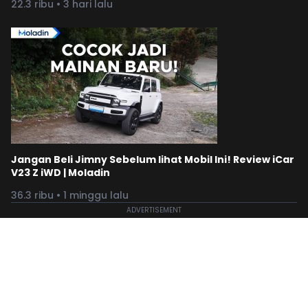
22.3 ribu • 3 hari lalu
Jangan Beli Jimny Sebelum lihat Mobil Ini! Review iCar
V23 Z iWD | Moladin
36.3 ribu • 1 minggu lalu