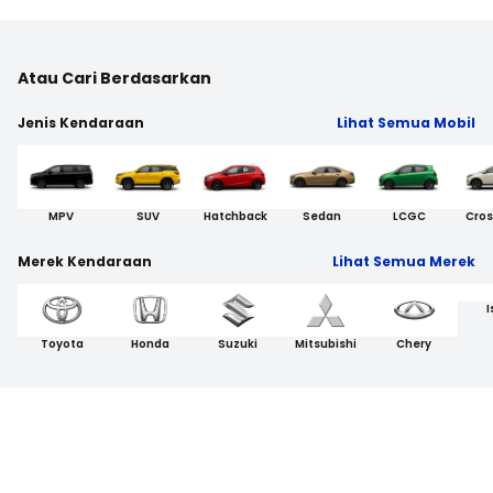
Atau Cari Berdasarkan
Jenis Kendaraan
Lihat Semua Mobil
MPV
SUV
Hatchback
Sedan
LCGC
Cros
Merek Kendaraan
Lihat Semua Merek
I
Toyota
Honda
Suzuki
Mitsubishi
Chery
Sewa Milik
Program Mobil Sewaan jadi Hak Milik by
Moladin