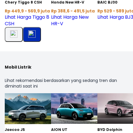
Chery Tiggo 8 CSH
Honda New HR-V
BAIC BJ30
Rp 449,9 - 569,9 juta
Rp 388,6 - 491,5 juta
Rp 529 - 589 jut
Lihat Harga Tiggo 8
Lihat Harga New
Lihat Harga BJ
CSH
HR-V
Mobil Listrik
Lihat rekomendasi berdasarkan yang sedang tren dan
diminati saat ini
Jaecoo J5
AION UT
BYD Dolphin