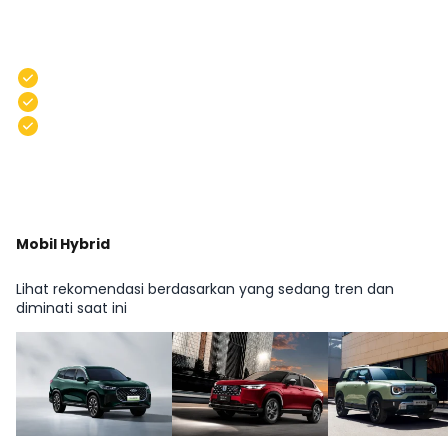
Dapatkan Modal Usaha Fasilitas
Pembiayaan Lebih Dari 1M
Pencairan besar
Cair dihari yang sama
Bunga cicilan mulai dari 0,1%
Pelajari Selengkapnya
Mobil Hybrid
Lihat rekomendasi berdasarkan yang sedang tren dan
diminati saat ini