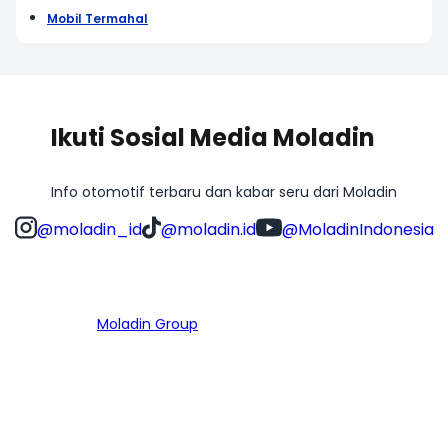
Mobil Termahal
Ikuti Sosial Media Moladin
Info otomotif terbaru dan kabar seru dari Moladin
@moladin_id
@moladin.id
@MoladinIndonesia
Bagian dari
Moladin Group
MENU UTAMA
Home