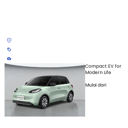
Mobil Sewaan jadi
Hak Milik
untuk
Driver Online
yang
Siap
Naik Kelas
FREE Asuransi All Risk*
Diskon Charge 50%*
Mobil Diganti Saat Perbaikan*
Compact EV for
Modern Life
Wuling Binguo EV
Mulai dari
Rp 260 ribu/hari
Khusus driver online yang sudah terdaftar di aplikasi