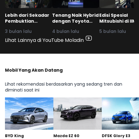
Lebih dari Sekadar
Tenang Naik Hybrid
Edisi Spesial
Pembuktian
dengan Toyota
Mitsubishi di IIMS
Kualitas,
Veloz Hybrid EV!
2026, Pilih yang
3 bulan lalu
4 bulan lalu
5 bulan lalu
Ketangguhan, dan
#ToyotaVelozHybridEV
Mana? #moladi
Kehandalan!
#iims2026
Lihat Lainnya di YouTube Moladin
#ToyotaVelozHybridEV
Mobil Yang Akan Datang
Lihat rekomendasi berdasarkan yang sedang tren dan
diminati saat ini
BYD King
Mazda EZ 60
DFSK Glory E3