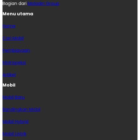
Bagian dari
Moladin Group
Menu utama
Home
Cari Mobil
Pembiayaan
MoInspeksi
Artikel
Mobil
Mobil Baru
Bandingkan Mobil
Mobil Hybrid
Mobil Listrik