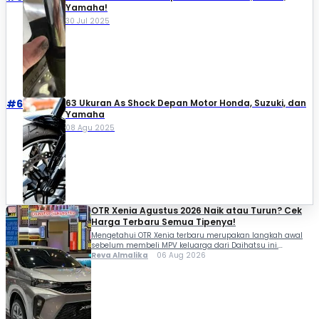
Yamaha!
30 Jul 2025
#6
63 Ukuran As Shock Depan Motor Honda, Suzuki, dan
Yamaha
08 Agu 2025
OTR Xenia Agustus 2026 Naik atau Turun? Cek
Harga Terbaru Semua Tipenya!
Mengetahui OTR Xenia terbaru merupakan langkah awal
sebelum membeli MPV keluarga dari Daihatsu ini.
Memasuki Agustus 2026, harga Daihatsu Xenia terpantau
Reva Almalika
06 Aug 2026
stabil setelah sempat mengalami kenaikan pada akhir Juli
2026. Kondisi ini menjadi kabar baik bagi kamu yang
sedang mempertimbangkan membeli mobil keluarga
berkapasitas tujuh penumpang tersebut karena belum
ada kenaikan harga lanjutan di awal […]