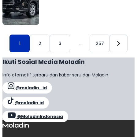
maupun perjalanan jarak jauh. Di pasar mobil bekas,
harganya […]
1
2
3
…
257
Ikuti Sosial Media Moladin
Info otomotif terbaru dan kabar seru dari Moladin
@moladin_id
@moladin.id
@MoladinIndonesia