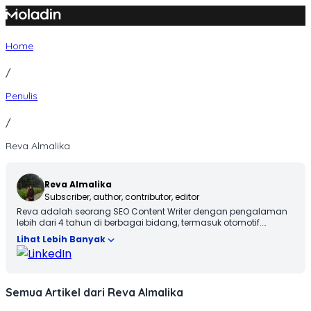
Skip
to
content
Home
/
Penulis
/
Reva Almalika
Reva Almalika
Subscriber, author, contributor, editor
Reva adalah seorang SEO Content Writer dengan pengalaman
lebih dari 4 tahun di berbagai bidang, termasuk otomotif.
Terbiasa membuat konten yang tidak hanya dioptimalkan
Lihat Lebih Banyak
sesuai SEO Guideline untuk mesin pencari, tetapi juga informatif,
menarik, dan mudah dipahami oleh pembaca.
Semua Artikel dari Reva Almalika