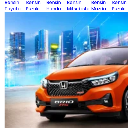
Bensin
Bensin
Bensin
Bensin
Bensin
Bensin
Toyota
Suzuki
Honda
Mitsubishi
Mazda
Suzuki