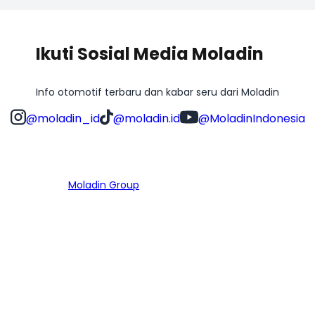
Ikuti Sosial Media Moladin
Info otomotif terbaru dan kabar seru dari Moladin
@moladin_id
@moladin.id
@MoladinIndonesia
Bagian dari
Moladin Group
MENU UTAMA
Home
Cari Mobil
Pembiayaan