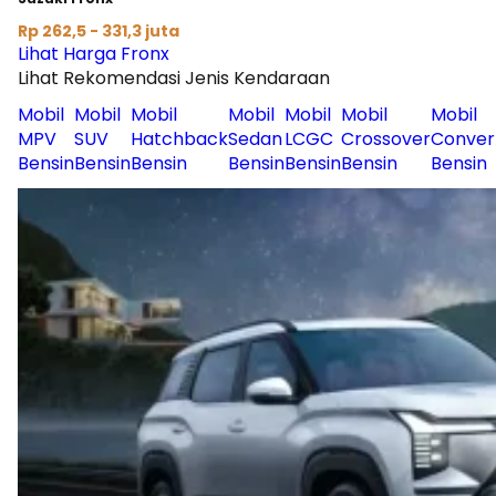
Rp 262,5 - 331,3 juta
Lihat Harga Fronx
Lihat Rekomendasi Jenis Kendaraan
Mobil
Mobil
Mobil
Mobil
Mobil
Mobil
Mobil
MPV
SUV
Hatchback
Sedan
LCGC
Crossover
Conver
Bensin
Bensin
Bensin
Bensin
Bensin
Bensin
Bensin