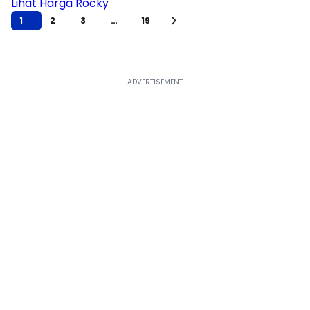
Lihat Harga Rocky
1
2
3
…
19