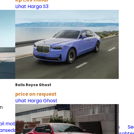
Lihat Harga S3
Rolls Royce Ghost
price on request
Lihat Harga Ghost
an
Sedan Yang
mobil
il
mobil
mobil
Inspeksi
Akan
listrik
Sedan
Se
an
sedan
sedan
Mobil
Datang di
terbaik di
termurah
te