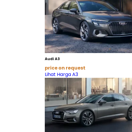
Audi A3
price on request
Lihat Harga A3