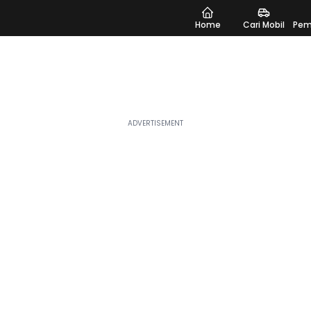
Home
Cari Mobil
Pem
n
paling sesuai dengan kebutuhanmu di Moladin. Saat ini
ngan beberapa nama yang paling banyak dilirik seperti