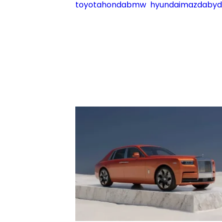
toyota
honda
bmw
hyundai
mazda
byd