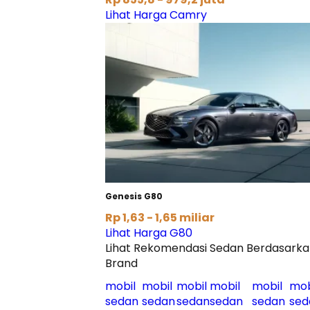
Lihat Harga Camry
Genesis G80
Rp 1,63 - 1,65 miliar
Lihat Harga G80
Lihat Rekomendasi Sedan Berdasark
Brand
mobil
mobil
mobil
mobil
mobil
mob
sedan
sedan
sedan
sedan
sedan
sed