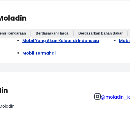
 Moladin
enis Kendaraan
Berdasarkan Harga
Berdasarkan Bahan Bakar
Mobil Yang Akan Keluar di Indonesia
Mobi
Mobil Termahal
din
@moladin_i
 Moladin