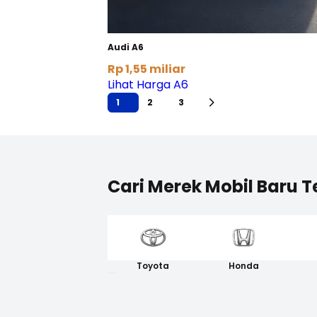
Audi A6
Rp 1,55 miliar
Lihat Harga A6
1
2
3
Cari Merek Mobil Baru T
Toyota
Honda