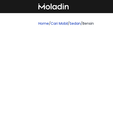
Home
/
Cari Mobil
/
Sedan
/
Bensin
Cari Mobil Sedan Bensi
Temukan pilihan mobil Bensin Sedan yang 
ada 26 model yang tampil di filter ini, de