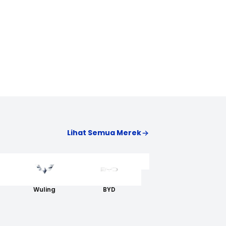
Lihat Semua Merek
AION
Wuling
BYD