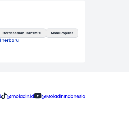
Berdasarkan Transmisi
Mobil Populer
Mobil Baru
Mobil Listri
l Terbaru
d
@moladin.id
@MoladinIndonesia