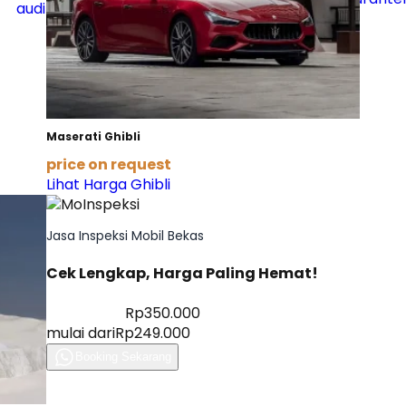
audi
lexus
Bekas
Moladin.com
indonesia
Maserati Ghibli
price on request
Lihat Harga Ghibli
Jasa Inspeksi Mobil Bekas
Cek Lengkap, Harga Paling Hemat!
Diskon 28%
Rp350.000
mulai dari
Rp249.000
Booking Sekarang