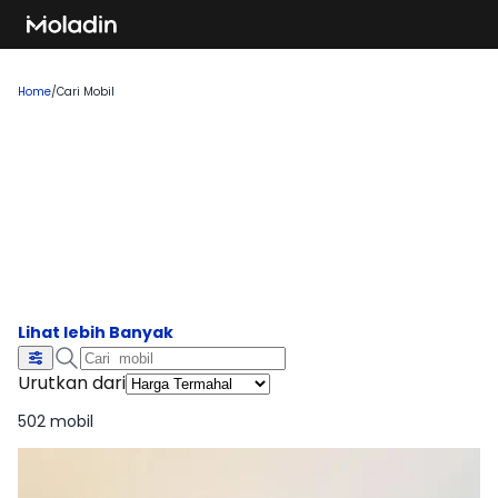
Home
/
Cari Mobil
Cari Mobil Harga Termahal 2026
Temukan rekomendasi mobil baru yang sedang tren dan
banyak dicari, sempurna untuk Anda yang ingin membeli
kendaraan impian!
Urutkan dari
502 mobil