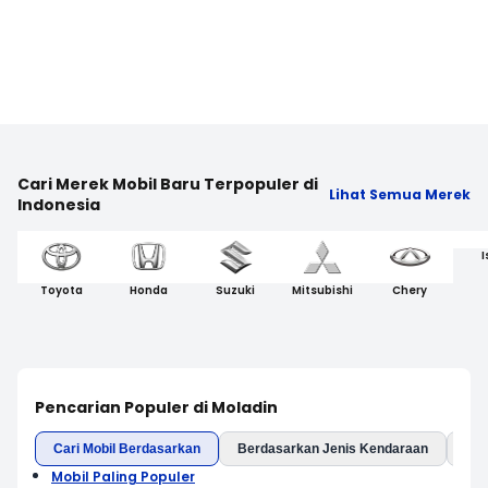
Cari Merek Mobil Baru Terpopuler di
Lihat Semua Merek
Indonesia
I
Toyota
Honda
Suzuki
Mitsubishi
Chery
Pencarian Populer di Moladin
Cari Mobil Berdasarkan
Berdasarkan Jenis Kendaraan
Ber
Mobil Paling Populer