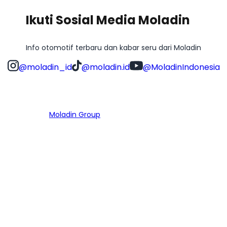
Ikuti Sosial Media Moladin
Info otomotif terbaru dan kabar seru dari Moladin
@moladin_id
@moladin.id
@MoladinIndonesia
Bagian dari
Moladin Group
MENU UTAMA
Home
Cari Mobil
Pembiayaan
MoInspeksi