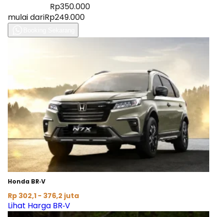
Diskon 28%
Rp350.000
mulai dari
Rp249.000
Booking Sekarang
Honda BR‑V
Rp 302,1 - 376,2 juta
Lihat Harga BR‑V