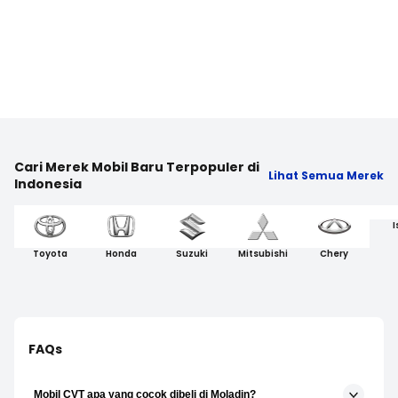
Cari Merek Mobil Baru Terpopuler di
Lihat Semua Merek
Indonesia
I
Toyota
Honda
Suzuki
Mitsubishi
Chery
FAQs
Mobil CVT apa yang cocok dibeli di Moladin?