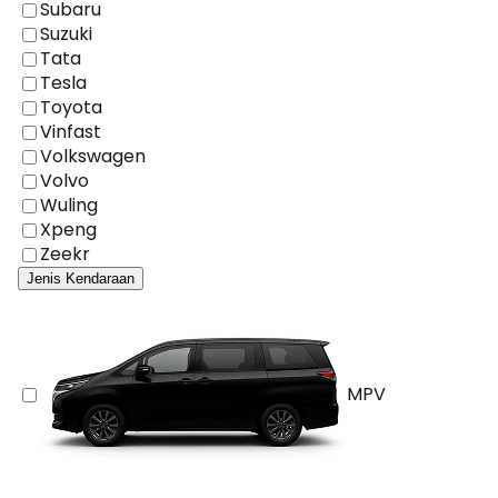
Subaru
Suzuki
Tata
Tesla
Toyota
Vinfast
Volkswagen
Volvo
Wuling
Xpeng
Zeekr
Jenis Kendaraan
MPV