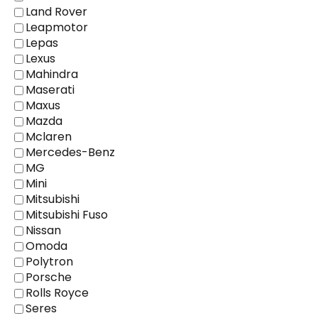
Land Rover
Leapmotor
Lepas
Lexus
Mahindra
Maserati
Maxus
Mazda
Mclaren
Mercedes-Benz
MG
Mini
Mitsubishi
Mitsubishi Fuso
Nissan
Omoda
Polytron
Porsche
Rolls Royce
Seres