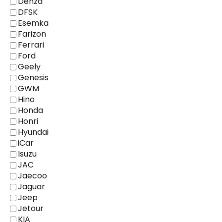
Denza
DFSK
Esemka
Farizon
Ferrari
Ford
Geely
Genesis
GWM
Hino
Honda
Honri
Hyundai
iCar
Isuzu
JAC
Jaecoo
Jaguar
Jeep
Jetour
KIA