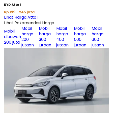
BYD Atto 1
Rp 199 - 245 juta
Lihat Harga Atto 1
Lihat Rekomendasi Harga
Mobil
Mobil
Mobil
Mobil
Mobil
Mobil
harga
harga
harga
harga
harga
dibawah
200
300
400
500
600
200 juta
jutaan
jutaan
jutaan
jutaan
jutaan