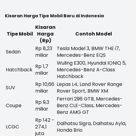
Kisaran Harga Tipe Mobil Baru di Indonesia
Kisaran
Tipe Mobil
Harga
Contoh Model
(Rp)
Rp 8,23
Tesla Model 3, BMW THE i7,
Sedan
miliar
Mercedes-Benz EQS
Wuling E300, Hyundai IONIQ 5,
Rp 1,7
Hatchback
Mercedes-Benz A-Class
miliar
Hatchback
Rp 10,66
Lepas L4, Land Rover Range
SUV
miliar
Rover Sport, BMW XM
Ferrari 296 GTB, Mercedes-
Rp 9,3
Coupe
Benz CLE-Class, Mercedes-
miliar
Benz AMG GT
Rp 142 -
Daihatsu Sigra, Daihatsu Ayla,
LCGC
274,1
Honda Brio
juta