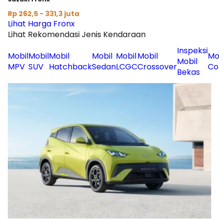
Rp 262,5 - 331,3 juta
Lihat Harga Fronx
Lihat Rekomendasi Jenis Kendaraan
Inspeksi
Mobil
Mobil
Mobil
Mobil
Mobil
Mobil
Mo
Mobil
MPV
SUV
Hatchback
Sedan
LCGC
Crossover
Co
Bekas