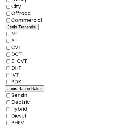
City
Offroad
Commercial
Jenis Transmisi
MT
AT
CVT
DCT
E-CVT
DHT
IVT
PDK
Jenis Bahan Bakar
Bensin
Electric
Hybrid
Diesel
PHEV
Cari Mobil Baru