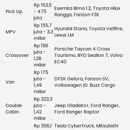
Rp 153,5
Esemka Bima 1.2, Toyota Hilux
Pick Up
- 475
Rangga, Farizon F3E
juta
Rp 155,7
Hyundai Staria, Toyota Vellfire,
MPV
juta - 3,3
Lexus LM
miliar
Rp 156
Porsche Taycan 4 Cross
juta -
Crossover
Tourismo, BYD Sealion 7, Volvo
1,28
EC40
miliar
Rp 175
juta -
DFSK Gelora, Farizon SV,
Van
1,49
Volkswagen ID. Buzz Cargo
miliar
Rp 323,3
Double
juta -
Jeep Gladiator, Ford Ranger,
Cabin
1,42
Ford Ranger Raptor
miliar
Rp 356,1
Tesla Cybertruck, Mitsubishi