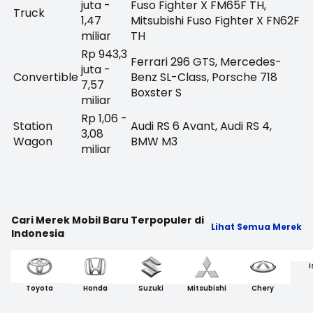
juta -
Fuso Fighter X FM65F TH,
Truck
1,47
Mitsubishi Fuso Fighter X FN62F
miliar
TH
Rp 943,3
Ferrari 296 GTS, Mercedes-
juta -
Convertible
Benz SL-Class, Porsche 718
7,57
Boxster S
miliar
Rp 1,06 -
Station
Audi RS 6 Avant, Audi RS 4,
3,08
Wagon
BMW M3
miliar
Cari Merek Mobil Baru Terpopuler di
Lihat Semua Merek
Indonesia
I
Toyota
Honda
Suzuki
Mitsubishi
Chery