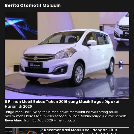
Berita Otomotif Moladin
8 Pilihan Mobil Bekas Tahun 2016 yang Masih Bagus Dipakai
Harian di 2026
Harga mobil baru yang terus meningkat membuat banyak orang mulai
melirik mobil bekas tahun 2016 sebagai pilihan. Selain harga jualnya semakin
terjangkau, pilihan modelnya juga beragam, mulai dari LCGC 7-seater, city
Reva Almalika
06 Agu 2026
4 menit baca
car, hingga MPV keluarga dengan fitur yang masih relevan. Agar tidak
bingung menentukan pilihan, berikut rekomendasi mobil yang masih layak
7 Rekomendasi Mobil Kecil dengan Fitur
dipertimbangkan lengkap dengan masing-masing […]