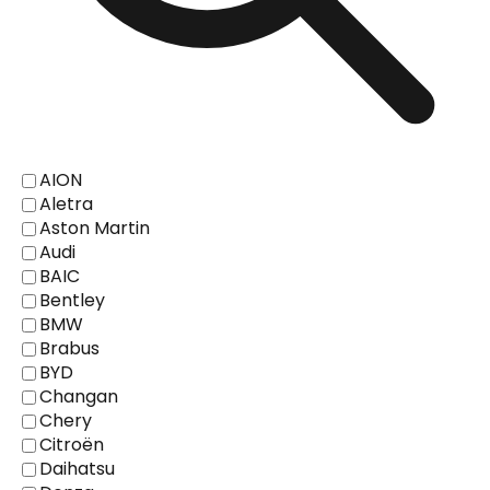
AION
Aletra
Aston Martin
Audi
BAIC
Bentley
BMW
Brabus
BYD
Changan
Chery
Citroën
Daihatsu