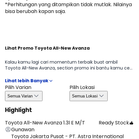
*Perhitungan yang ditampikan tidak mutlak. Nilainya
bisa berubah kapan saja.
Dapatkan Promo
Lihat Promo Toyota All-New Avanza
Kalau kamu lagi cari momentum terbaik buat ambil
Toyota All-New Avanza, section promo ini bantu kamu cek
penawaran yang sedang tersedia di periode tertentu mulai
dari benefit untuk pembelian, kemudahan kredit, hingga
bonus yang biasanya bergantung pada wilayah dan
Pilih Varian
Pilih Lokasi
ketersediaan. Dengan begitu, kamu bisa ambil keputusan
Semua Varian
Semua Lokasi
lebih efisien tanpa melewatkan peluang promo yang
relevan di Agustus 2026.
Highlight
Toyota All-New Avanza 1.3l E M/T
Ready Stock
Gunawan
Toyota Jakarta Pusat - PT. Astra International