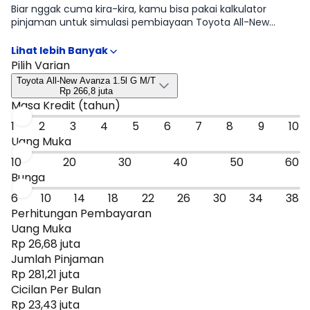
Biar nggak cuma kira-kira, kamu bisa pakai kalkulator
pinjaman untuk simulasi pembiayaan Toyota All-New
Avanza sesuai rencana kamu mulai dari DP, tenor, sampai
estimasi cicilan per bulan. Hasilnya bisa jadi patokan cepat
untuk menyaring tipe Toyota All-New Avanza 1.5l G M/T,
Pilih Varian
Toyota All-New Avanza 1.3l E M/T, Toyota All-New Avanza 1.5l
Toyota All-New Avanza 1.5l G M/T
G CVT, Toyota All-New Avanza 1.3l E CVT yang paling masuk
Rp 266,8 juta
budget, sebelum kamu lanjut ke promo atau bandingkan
Masa Kredit (tahun)
dengan mobil sejenis.
1
2
3
4
5
6
7
8
9
10
Uang Muka
10
20
30
40
50
60
Bunga
6
10
14
18
22
26
30
34
38
Perhitungan Pembayaran
Uang Muka
Rp 26,68 juta
Jumlah Pinjaman
Rp 281,21 juta
Cicilan Per Bulan
Rp 23,43 juta