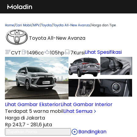
Home
/
Cari Mobil
/
MPV
/
Toyota
/
Toyota All-New Avanza
/
Harga dan Tipe
Toyota All-New Avanza
Lihat Spesifikasi
CVT
1496
cc
105
hp
7
Kursi
Lihat Gambar Eksterior
Lihat Gambar Interior
Terdapat 5 warna mobil
Lihat Semua
Harga di Jakarta
Rp 243,7 - 281,6 juta
Bandingkan
Dapatkan Promo