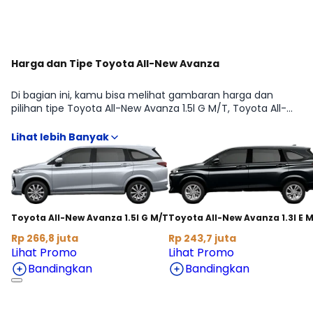
Harga dan Tipe Toyota All-New Avanza
Di bagian ini, kamu bisa melihat gambaran harga dan
pilihan tipe Toyota All-New Avanza 1.5l G M/T, Toyota All-
New Avanza 1.3l E M/T, Toyota All-New Avanza 1.5l G CVT,
Toyota All-New Avanza 1.3l E CVT dari Toyota All-New
Avanza agar lebih mudah membandingkan fitur, transmisi,
dan budget sesuai kebutuhan MPV. Kami rangkum
informasi penting yang biasanya dicari sebelum beli, mulai
dari estimasi harga terbaru hingga arahan ke detail kredit
dan cicilan, supaya kamu bisa menentukan varian yang
paling pas tanpa harus buka banyak sumber.
Toyota All-New Avanza 1.3l E 
Toyota All-New Avanza 1.5l G M/T
Rp 243,7 juta
Rp 266,8 juta
Lihat Promo
Lihat Promo
Bandingkan
Bandingkan