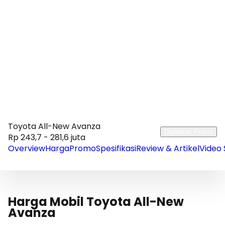
Toyota All-New Avanza
Dapatkan Promo
Rp 243,7 - 281,6 juta
Overview
Harga
Promo
Spesifikasi
Review & Artikel
Video 
Harga Mobil Toyota All-New
Avanza