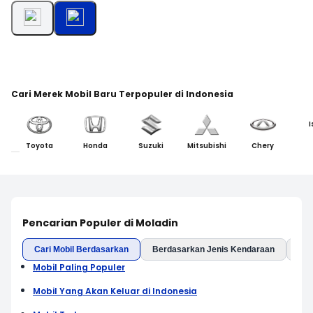
Cari Merek Mobil Baru Terpopuler di Indonesia
I
Toyota
Honda
Suzuki
Mitsubishi
Chery
Pencarian Populer di Moladin
Cari Mobil Berdasarkan
Berdasarkan Jenis Kendaraan
Ber
Mobil Paling Populer
Mobil Yang Akan Keluar di Indonesia