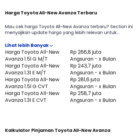
Harga Toyota All-New Avanza Terbaru
Mau cek harga Toyota All-New Avanza terbaru? Section ini
menyajikan update harga yang lebih relevan untuk
pertimbangan beli di periode Agustus 2026, lengkap
dengan gambaran perbedaan harga antar tipe Toyota All-
New Avanza 1.5l G M/T, Toyota All-New Avanza 1.3l E M/T,
Harga Toyota All-New
Rp 266,8 juta
Toyota All-New Avanza 1.5l G CVT, Toyota All-New Avanza
Avanza 1.5l G M/T
Angsuran - x Bulan
1.3l E CVT. Cocok untuk kamu yang ingin cepat tahu
Harga Toyota All-New
Rp 243,7 juta
positioning Toyota All-New Avanza di kelasnya sebelum
Avanza 1.3l E M/T
Angsuran - x Bulan
lanjut membandingkan fitur atau menghitung
Harga Toyota All-New
Rp 281,6 juta
kemampuan cicilan.
Avanza 1.5l G CVT
Angsuran - x Bulan
Harga Toyota All-New
Rp 258,7 juta
Avanza 1.3l E CVT
Angsuran - x Bulan
Kalkulator Pinjaman Toyota All-New Avanza