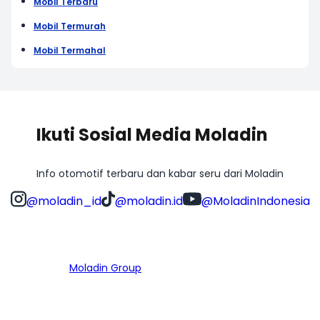
Mobil Terbaru
Mobil Termurah
Mobil Termahal
Ikuti Sosial Media Moladin
Info otomotif terbaru dan kabar seru dari Moladin
@moladin_id
@moladin.id
@MoladinIndonesia
Bagian dari
Moladin Group
MENU UTAMA