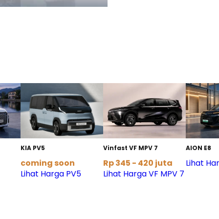
KIA PV5
Vinfast VF MPV 7
AION E8
coming soon
Rp 345 - 420 juta
Lihat Ha
Lihat Harga PV5
Lihat Harga VF MPV 7