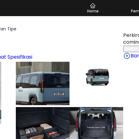
Home
Cari Mobil
Pem
an Tipe
Perkir
comin
Kabari
Ba
hat Spesifikasi