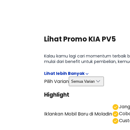
Lihat Promo KIA PV5
Kalau kamu lagi cari momentum terbaik bu
mulai dari benefit untuk pembelian, kemu
kamu bisa ambil keputusan lebih efisien
Pilih Varian
Semua Varian
Highlight
⁠Jan
Coba
Iklankan Mobil Baru
di Moladin
⁠⁠Cu