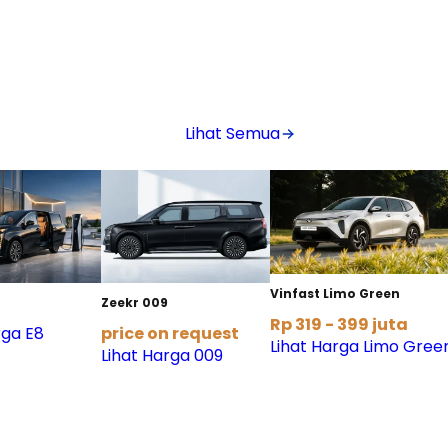
Lihat Semua
Vinfast Limo Green
Zeekr 009
Rp 319 - 399 juta
rga E8
price on request
Lihat Harga Limo Gree
Lihat Harga 009