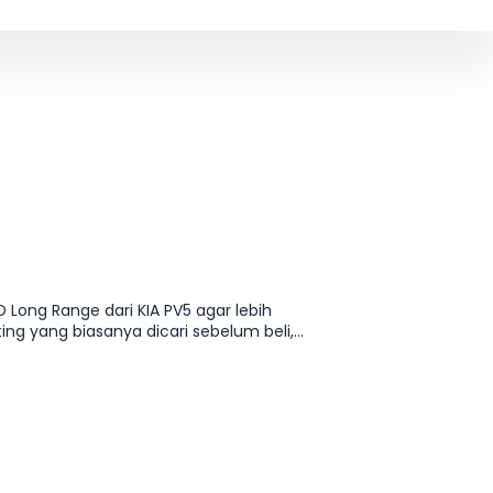
 Long Range dari KIA PV5 agar lebih
g yang biasanya dicari sebelum beli,
an varian yang paling pas tanpa harus