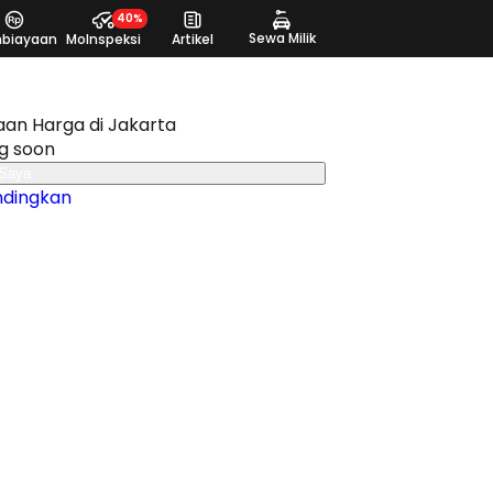
40%
Sewa Milik
biayaan
MoInspeksi
Artikel
aan Harga di Jakarta
g soon
 Saya
ndingkan