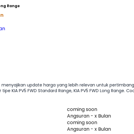
ong Range
on
an
i menyajikan update harga yang lebih relevan untuk pertimbanga
tipe KIA PV5 FWD Standard Range, KIA PV5 FWD Long Range. Co
 lanjut membandingkan fitur atau menghitung kemampuan cicilan
coming soon
Angsuran - x Bulan
coming soon
Angsuran - x Bulan