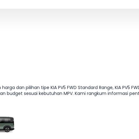
 harga dan pilihan tipe KIA PV5 FWD Standard Range, KIA PV5 FWD
an budget sesuai kebutuhan MPV. Kami rangkum informasi pentin
arahan ke detail kredit dan cicilan, supaya kamu bisa menentuk