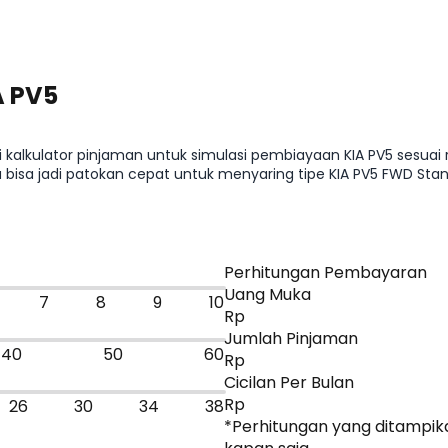
A PV5
i kalkulator pinjaman untuk simulasi pembiayaan KIA PV5 sesuai 
nya bisa jadi patokan cepat untuk menyaring tipe KIA PV5 FWD St
t ke promo atau bandingkan dengan mobil sejenis.
Perhitungan Pembayaran
Uang Muka
7
8
9
10
Rp
Jumlah Pinjaman
40
50
60
Rp
Cicilan Per Bulan
Rp
26
30
34
38
*Perhitungan yang ditampika