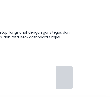
 tetap fungsional, dengan garis tegas dan
s, dan tata letak dashboard simpel
r dan ruang kargo fleksibel. Sebagai
a kabin relatif senyap, memberi
daraan listrik generasi terbaru KIA.
en, dan relevan untuk kebutuhan masa kini.