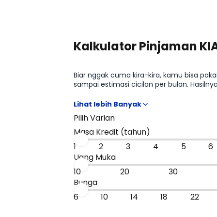
Kalkulator Pinjaman KI
Biar nggak cuma kira-kira, kamu bisa paka
sampai estimasi cicilan per bulan. Hasil
paling masuk budget, sebelum kamu lanju
Pilih Varian
Masa Kredit (tahun)
1
2
3
4
5
6
Uang Muka
10
20
30
Bunga
6
10
14
18
22