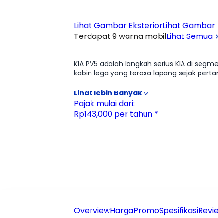
Lihat Gambar Eksterior
Lihat Gambar I
Terdapat 9 warna mobil
Lihat Semua
Ulasan
Moladin
KIA PV5 adalah langkah serius KIA di segme
kabin lega yang terasa lapang sejak perta
namun modern. Untuk kebutuhan operasional
kendaraan listrik, akselerasinya halus da
pengalaman berkendara yang lebih rileks. 
Pajak mulai dari:
Secara keseluruhan, PV5 bukan sekadar van 
Rp143,000 per tahun *
Overview
Harga
Promo
Spesifikasi
Revie