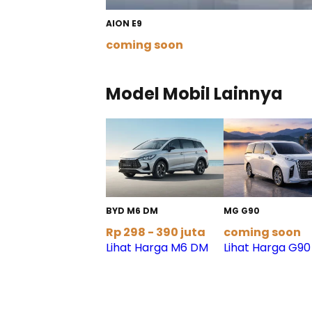
AION E9
coming soon
Lihat Detail
Model Mobil Lainnya
BYD M6 DM
MG G90
Rp 298 - 390 juta
coming soon
Lihat Harga M6 DM
Lihat Harga G90