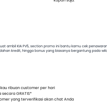
kapan saja.
Dapatkan Promo
at ambil KIA PV5, section promo ini bantu kamu cek penawaran
dahan kredit, hingga bonus yang biasanya bergantung pada wil
 tanpa melewatkan peluang promo yang relevan di Agustus 2026.
gkau ribuan customer per hari
 secara GRATIS*
stomer yang terverifikasi akan chat Anda