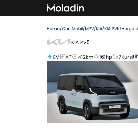
Home
/
Cari Mobil
/
MPV
/
KIA
/
KIA PV5
/
Harga d
KIA PV5
Li
EV
AT
412
km
161
hp
7
Kursi