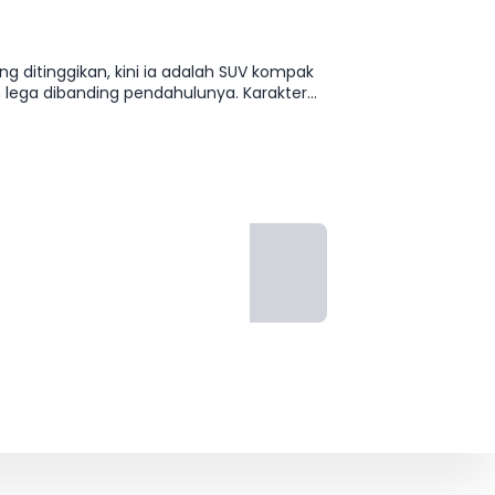
g ditinggikan, kini ia adalah SUV kompak
gineering
mpurna ke dunia SUV Mercedes-Benz,
perkotaan.