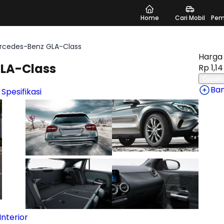
Home
Cari Mobil
Pem
rcedes-Benz GLA-Class
Harga 
LA-Class
Rp 1,14
Dapatk
Ba
 Spesifikasi
nterior