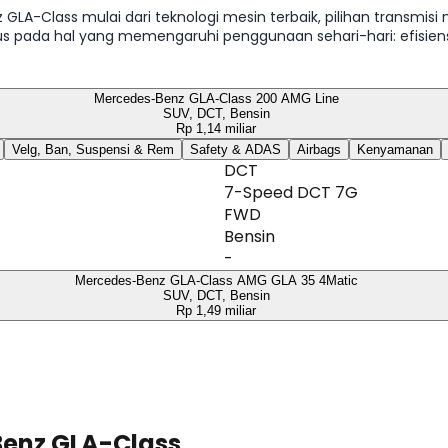
 GLA-Class mulai dari teknologi mesin terbaik, pilihan transmi
okus pada hal yang memengaruhi penggunaan sehari-hari: efisi
ikasi Mercedes-Benz GLA-Class.
Mercedes-Benz GLA-Class 200 AMG Line
SUV, DCT, Bensin
Rp 1,14 miliar
Velg, Ban, Suspensi & Rem
Safety & ADAS
Airbags
Kenyamanan
DCT
7-Speed DCT 7G
FWD
Bensin
-
Mercedes-Benz GLA-Class AMG GLA 35 4Matic
SUV, DCT, Bensin
Rp 1,49 miliar
Benz GLA-Class