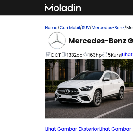
Home
/
Cari Mobil
/
SUV
/
Mercedes-Benz
/
Me
Mercedes-Benz G
Lihat
DCT
1332
cc
163
hp
5
Kursi
Lihat Gambar Eksterior
Lihat Gambar I