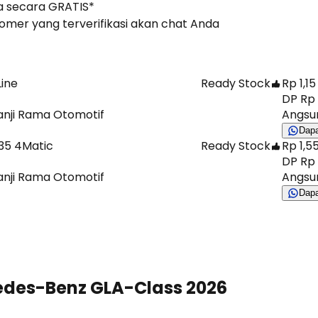
 secara GRATIS*
stomer yang terverifikasi akan chat Anda
ine
Ready Stock
Rp 1,15
DP Rp 
anji Rama Otomotif
Angsur
Dap
35 4Matic
Ready Stock
Rp 1,55
DP Rp 
anji Rama Otomotif
Angsur
Dap
cedes-Benz GLA-Class 2026