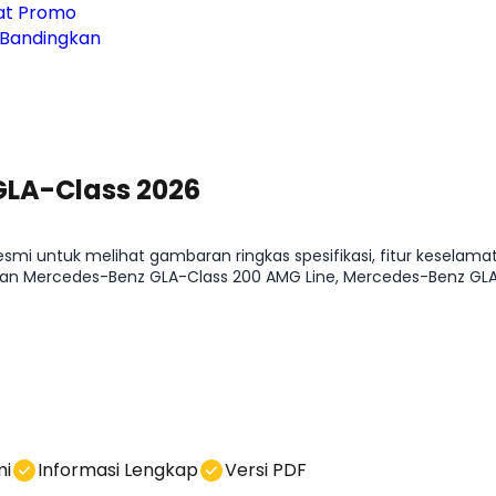
hat Promo
Bandingkan
GLA-Class 2026
i untuk melihat gambaran ringkas spesifikasi, fitur keselamatan
ercedes-Benz GLA-Class 200 AMG Line, Mercedes-Benz GLA-
di kolom chat.
mi
Informasi Lengkap
Versi PDF