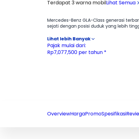
Terdapat 3 warna mobil
Lihat Semua
Ulasan
Moladin
Mercedes-Benz GLA-Class generasi terbaru 
sejati dengan posisi duduk yang lebih tinggi dan gagah. Ruang kabin, terutama di baris belakang, jauh lebih le
berkendaranya sangat nyaman untuk ukuran mobil 
Package (pada varian 4MATIC) memberikan
menawarkan kepraktisan harian, badge 
Pajak mulai dari:
Rp7,077,500 per tahun *
Overview
Harga
Promo
Spesifikasi
Revie