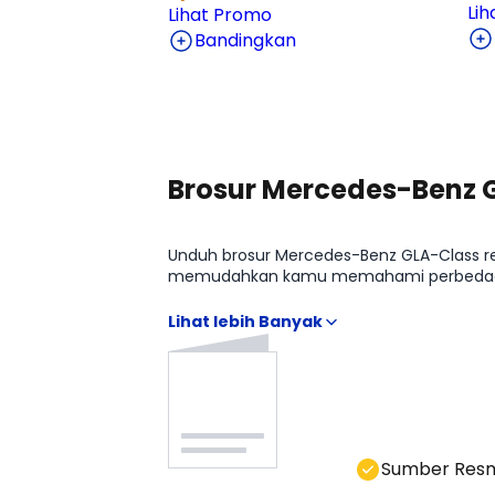
Li
Lihat Promo
Bandingkan
Lihat Harga Selengkapnya
Brosur Mercedes-Benz 
Unduh brosur Mercedes-Benz GLA-Class resm
memudahkan kamu memahami perbedaan M
menebak-nebak. Anda bisa hubungi kami 
Sumber Res