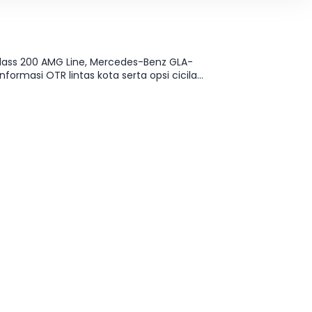
lass 200 AMG Line, Mercedes-Benz GLA-
ormasi OTR lintas kota serta opsi cicilan
varian? Lanjut ke halaman Harga & Varian.