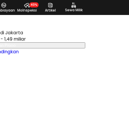
40%
Sewa Milik
biayaan
MoInspeksi
Artikel
di Jakarta
 - 1,49 miliar
an Promo
ndingkan