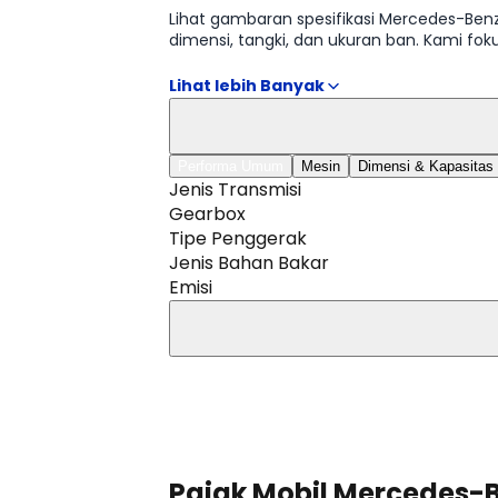
Lihat gambaran spesifikasi Mercedes-Benz
dimensi, tangki, dan ukuran ban. Kami f
Tabel lengkap tersedia di halaman Spesif
Performa Umum
Mesin
Dimensi & Kapasitas
Jenis Transmisi
Gearbox
Tipe Penggerak
Jenis Bahan Bakar
Emisi
Lihat Selengkapnya
Pajak Mobil Mercedes-