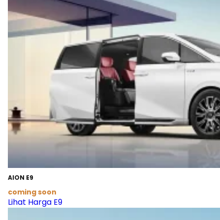
AION E9
coming soon
Lihat Harga E9