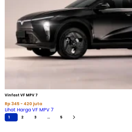
Vinfast VF MPV 7
Rp 345 - 420 juta
Lihat Harga VF MPV 7
1
2
3
…
5