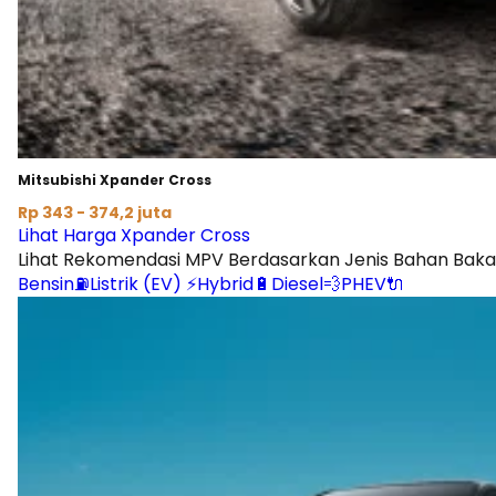
Mitsubishi Xpander Cross
Rp 343 - 374,2 juta
Lihat Harga Xpander Cross
Lihat Rekomendasi MPV Berdasarkan Jenis Bahan Baka
Bensin⛽
Listrik (EV) ⚡
Hybrid🔋
Diesel💨
PHEV🔌