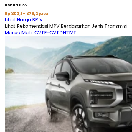
Honda BR‑V
Rp 302,1 - 376,2 juta
Lihat Harga BR‑V
Lihat Rekomendasi MPV Berdasarkan Jenis Transmisi
Manual
Matic
CVT
E-CVT
DHT
IVT