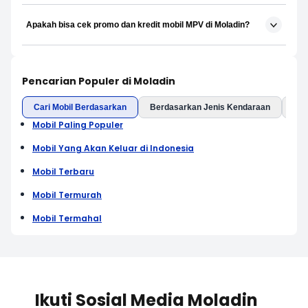
Apakah bisa cek promo dan kredit mobil MPV di Moladin?
Pencarian Populer di Moladin
Cari Mobil Berdasarkan
Berdasarkan Jenis Kendaraan
Ber
Mobil Paling Populer
Mobil Yang Akan Keluar di Indonesia
Mobil Terbaru
Mobil Termurah
Mobil Termahal
Ikuti Sosial Media Moladin