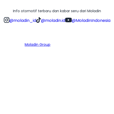
Info otomotif terbaru dan kabar seru dari Moladin
@moladin_id
@moladin.id
@MoladinIndonesia
Bagian dari
Moladin Group
MENU UTAMA
Home
Cari Mobil
Pembiayaan
MoInspeksi
Artikel