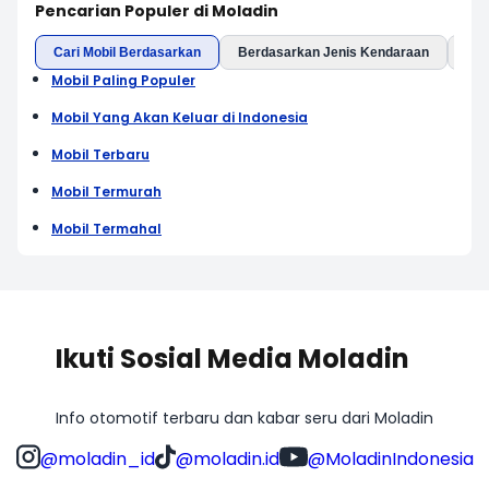
Pencarian Populer di Moladin
Cari Mobil Berdasarkan
Berdasarkan Jenis Kendaraan
Ber
Mobil Paling Populer
Mobil Yang Akan Keluar di Indonesia
Mobil Terbaru
Mobil Termurah
Mobil Termahal
Ikuti Sosial Media Moladin
Info otomotif terbaru dan kabar seru dari Moladin
@moladin_id
@moladin.id
@MoladinIndonesia