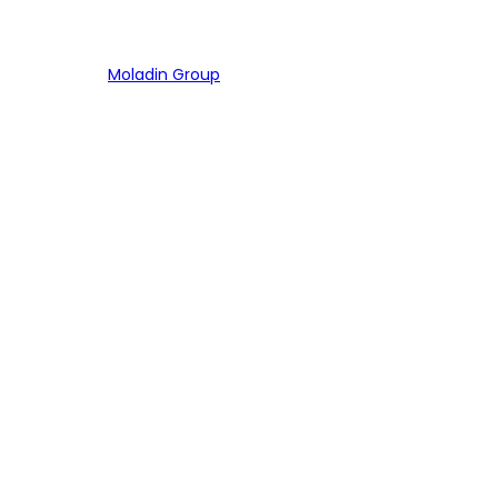
Bagian dari
Moladin Group
MENU UTAMA
Home
Cari Mobil
Pembiayaan
MoInspeksi
Artikel
MOBIL
Mobil Baru