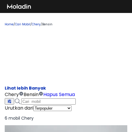
Home
/
Cari Mobil
/
Chery
/
Bensin
Cari Mobil Chery Bensin
Temukan rekomendasi mobil baru yang sedang tren dan
banyak dicari, sempurna untuk Anda yang ingin membeli
kendaraan impian!
Chery
Bensin
Hapus Semua
Urutkan dari
6 mobil Chery