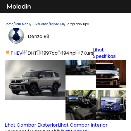
Home
/
Cari Mobil
/
SUV
/
Denza
/
Denza B8
/
Harga dan Tipe
Denza B8
Lihat
PHEV
DHT
1997
cc
194
hp
7
Kursi
Spesifikasi
Lihat Gambar Eksterior
Lihat Gambar Interior