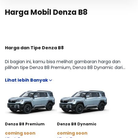
Harga Mobil Denza B8
Harga dan Tipe Denza B8
Di bagian ini, kamu bisa melihat gambaran harga dan
pilihan tipe Denza B8 Premium, Denza B8 Dynamic dari
Denza B8 agar lebih mudah membandingkan fitur,
transmisi, dan budget sesuai kebutuhan SUV. Kami
rangkum informasi penting yang biasanya dicari sebelum
beli, mulai dari estimasi harga terbaru hingga arahan ke
detail kredit dan cicilan, supaya kamu bisa menentukan
varian yang paling pas tanpa harus buka banyak sumber.
Denza B8 Premium
Denza B8 Dynamic
coming soon
coming soon