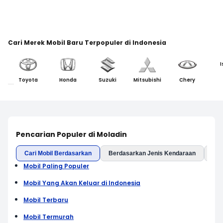
Cari Merek Mobil Baru Terpopuler di Indonesia
I
Toyota
Honda
Suzuki
Mitsubishi
Chery
Pencarian Populer di Moladin
Cari Mobil Berdasarkan
Berdasarkan Jenis Kendaraan
Ber
Mobil Paling Populer
Mobil Yang Akan Keluar di Indonesia
Mobil Terbaru
Mobil Termurah