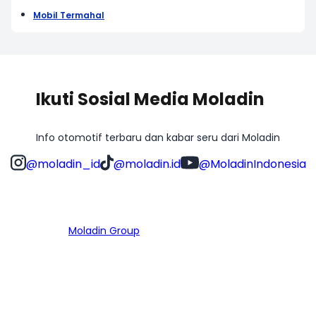
Mobil Termahal
Ikuti Sosial Media Moladin
Info otomotif terbaru dan kabar seru dari Moladin
@moladin_id
@moladin.id
@MoladinIndonesia
Bagian dari
Moladin Group
MENU UTAMA
Home