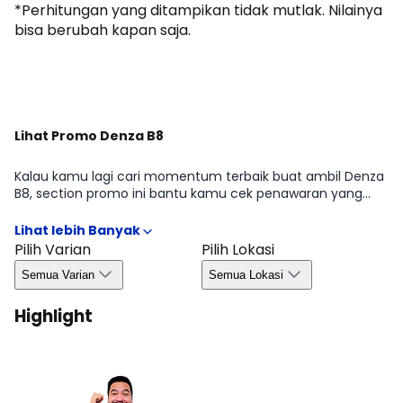
*Perhitungan yang ditampikan tidak mutlak. Nilainya
bisa berubah kapan saja.
Dapatkan Promo
Lihat Promo Denza B8
Kalau kamu lagi cari momentum terbaik buat ambil Denza
B8, section promo ini bantu kamu cek penawaran yang
sedang tersedia di periode tertentu mulai dari benefit
untuk pembelian, kemudahan kredit, hingga bonus yang
biasanya bergantung pada wilayah dan ketersediaan.
Pilih Varian
Pilih Lokasi
Dengan begitu, kamu bisa ambil keputusan lebih efisien
Semua Varian
Semua Lokasi
tanpa melewatkan peluang promo yang relevan di Agustus
2026.
Highlight