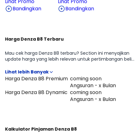
Lihat Promo
Lihat Promo
Bandingkan
Bandingkan
Harga Denza B8 Terbaru
Mau cek harga Denza B8 terbaru? Section ini menyajikan
update harga yang lebih relevan untuk pertimbangan beli
di periode Agustus 2026, lengkap dengan gambaran
perbedaan harga antar tipe Denza B8 Premium, Denza B8
Dynamic. Cocok untuk kamu yang ingin cepat tahu
Harga Denza B8 Premium
coming soon
positioning Denza B8 di kelasnya sebelum lanjut
Angsuran - x Bulan
membandingkan fitur atau menghitung kemampuan
Harga Denza B8 Dynamic
coming soon
cicilan.
Angsuran - x Bulan
Kalkulator Pinjaman Denza B8