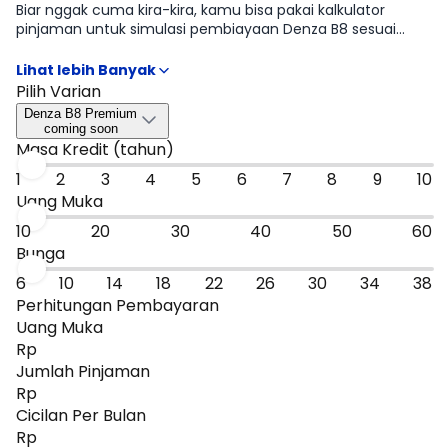
Biar nggak cuma kira-kira, kamu bisa pakai kalkulator
pinjaman untuk simulasi pembiayaan Denza B8 sesuai
rencana kamu mulai dari DP, tenor, sampai estimasi cicilan
per bulan. Hasilnya bisa jadi patokan cepat untuk
menyaring tipe Denza B8 Premium, Denza B8 Dynamic
Pilih Varian
yang paling masuk budget, sebelum kamu lanjut ke promo
Denza B8 Premium
atau bandingkan dengan mobil sejenis.
coming soon
Masa Kredit (tahun)
1
2
3
4
5
6
7
8
9
10
Uang Muka
10
20
30
40
50
60
Bunga
6
10
14
18
22
26
30
34
38
Perhitungan Pembayaran
Uang Muka
Rp
Jumlah Pinjaman
Rp
Cicilan Per Bulan
Rp