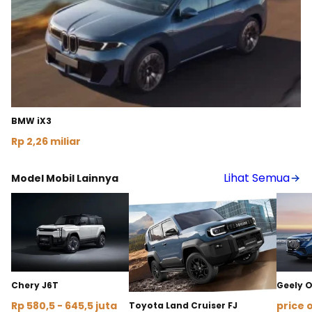
BMW iX3
Rp 2,26 miliar
Lihat Detail
Lihat Semua
Model Mobil Lainnya
Chery J6T
Geely 
Rp 580,5 - 645,5 juta
price 
Toyota Land Cruiser FJ