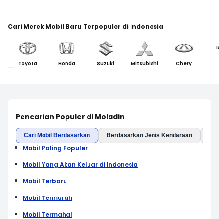
Cari Merek Mobil Baru Terpopuler di Indonesia
I
Toyota
Honda
Suzuki
Mitsubishi
Chery
Pencarian Populer di Moladin
Cari Mobil Berdasarkan
Berdasarkan Jenis Kendaraan
Ber
Mobil Paling Populer
Mobil Yang Akan Keluar di Indonesia
Mobil Terbaru
Mobil Termurah
Mobil Termahal