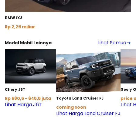
BMW iX3
Rp 2,26 miliar
Lihat Detail
Lihat Semua
Model Mobil Lainnya
Chery J6T
Geely 
Rp 580,5 - 645,5 juta
price 
Toyota Land Cruiser FJ
Lihat Harga J6T
Lihat
coming soon
Lihat Harga Land Cruiser FJ