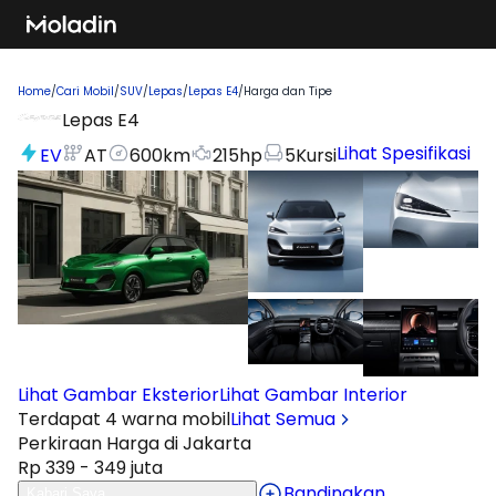
Home
/
Cari Mobil
/
SUV
/
Lepas
/
Lepas E4
/
Harga dan Tipe
Lepas E4
Lihat Spesifikasi
EV
AT
600
km
215
hp
5
Kursi
Lihat Gambar Eksterior
Lihat Gambar Interior
Terdapat 4 warna mobil
Lihat Semua
Perkiraan Harga di Jakarta
Rp 339 - 349 juta
Bandingkan
Kabari Saya