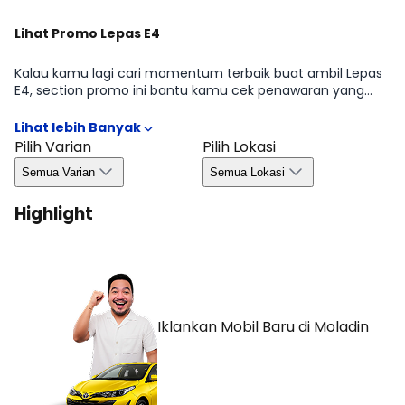
Lihat Promo Lepas E4
Kalau kamu lagi cari momentum terbaik buat ambil Lepas
E4, section promo ini bantu kamu cek penawaran yang
sedang tersedia di periode tertentu mulai dari benefit
untuk pembelian, kemudahan kredit, hingga bonus yang
biasanya bergantung pada wilayah dan ketersediaan.
Pilih Varian
Pilih Lokasi
Dengan begitu, kamu bisa ambil keputusan lebih efisien
Semua Varian
Semua Lokasi
tanpa melewatkan peluang promo yang relevan di Agustus
2026.
Highlight
Iklankan Mobil Baru
di Moladin