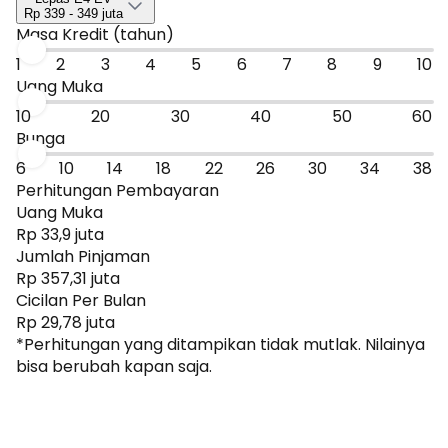
mobil sejenis.
Rp 339 - 349 juta
Masa Kredit (tahun)
1
2
3
4
5
6
7
8
9
10
Uang Muka
10
20
30
40
50
60
Bunga
6
10
14
18
22
26
30
34
38
Perhitungan Pembayaran
Uang Muka
Rp 33,9 juta
Jumlah Pinjaman
Rp 357,31 juta
Cicilan Per Bulan
Rp 29,78 juta
*Perhitungan yang ditampikan tidak mutlak. Nilainya
bisa berubah kapan saja.
Dapatkan Promo