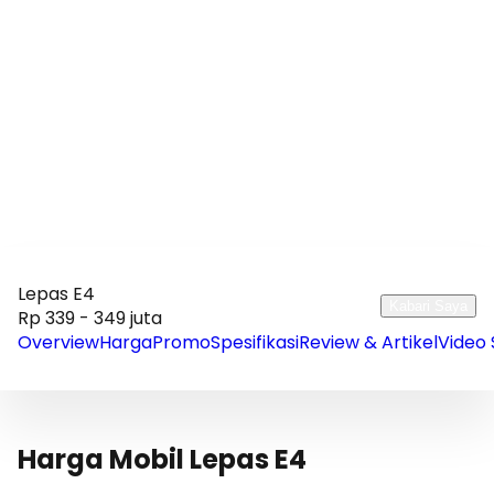
Lepas E4
Kabari Saya
Rp 339 - 349 juta
Overview
Harga
Promo
Spesifikasi
Review & Artikel
Video 
Harga Mobil Lepas E4