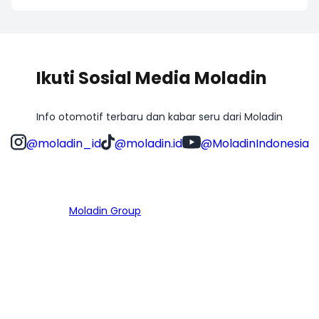
Ikuti Sosial Media Moladin
Info otomotif terbaru dan kabar seru dari Moladin
@moladin_id
@moladin.id
@MoladinIndonesia
Bagian dari
Moladin Group
MENU UTAMA
Home
Cari Mobil