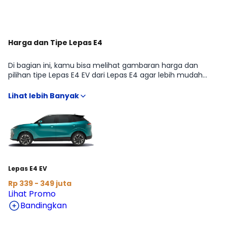
Harga dan Tipe Lepas E4
Di bagian ini, kamu bisa melihat gambaran harga dan
pilihan tipe Lepas E4 EV dari Lepas E4 agar lebih mudah
membandingkan fitur, transmisi, dan budget sesuai
kebutuhan SUV. Kami rangkum informasi penting yang
biasanya dicari sebelum beli, mulai dari estimasi harga
terbaru hingga arahan ke detail kredit dan cicilan, supaya
kamu bisa menentukan varian yang paling pas tanpa
harus buka banyak sumber.
Lepas E4 EV
Rp 339 - 349 juta
Lihat Promo
Bandingkan