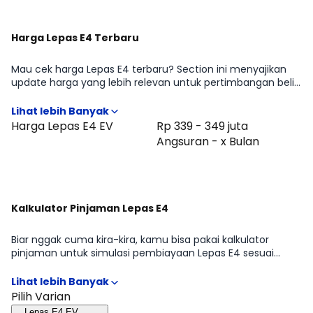
Harga Lepas E4 Terbaru
Mau cek harga Lepas E4 terbaru? Section ini menyajikan
update harga yang lebih relevan untuk pertimbangan beli
di periode Agustus 2026, lengkap dengan gambaran
perbedaan harga antar tipe Lepas E4 EV. Cocok untuk
kamu yang ingin cepat tahu positioning Lepas E4 di
Harga Lepas E4 EV
Rp 339 - 349 juta
kelasnya sebelum lanjut membandingkan fitur atau
Angsuran - x Bulan
menghitung kemampuan cicilan.
Kalkulator Pinjaman Lepas E4
Biar nggak cuma kira-kira, kamu bisa pakai kalkulator
pinjaman untuk simulasi pembiayaan Lepas E4 sesuai
rencana kamu mulai dari DP, tenor, sampai estimasi cicilan
per bulan. Hasilnya bisa jadi patokan cepat untuk
menyaring tipe Lepas E4 EV yang paling masuk budget,
Pilih Varian
sebelum kamu lanjut ke promo atau bandingkan dengan
Lepas E4 EV