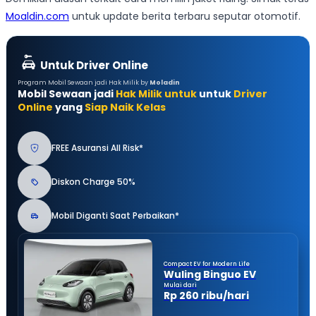
Moaldin.com
untuk update berita terbaru seputar otomotif.
Untuk Driver Online
Program Mobil Sewaan jadi Hak Milik by
Moladin
Mobil Sewaan jadi
Hak Milik untuk
untuk
Driver
Online
yang
Siap Naik Kelas
FREE Asuransi All Risk*
Diskon Charge 50%
Mobil Diganti Saat Perbaikan*
Compact EV for Modern Life
Wuling Binguo EV
Mulai dari
Rp 260 ribu/hari