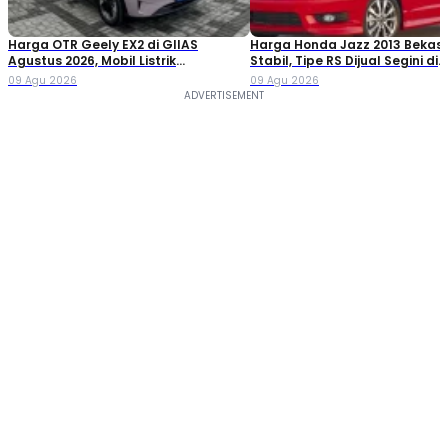
Harga OTR Geely EX2 di GIIAS
Harga Honda Jazz 2013 Bekas
Agustus 2026, Mobil Listrik
Stabil, Tipe RS Dijual Segini di
Penantang BYD Atto 1
Pasaran!
09 Agu 2026
09 Agu 2026