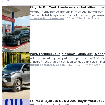
Biaya Isi Full Tank Toyota Avanza Pakai Pertalite
Kenaikan harga BBM belakangan ini membuat banyak pemilik
Avanza dibekali tangki berkapasitas 43 liter, sehingga waj
Zihan Berliana Ram Ghani
08 Jul 2026
2 menit baca
Pajak Fortuner vs Pajero Sport Tahun 2026, Man
Kalau kamu sedang mempertimbangkan membeli SUV ladder f
di kisaran Rp500 jutaan, sehingga pengeluaran setelah mem
Narulita Azzahra Misbakh
05 Jul 2026
3 menit baca
Estimasi Pajak BYD M6 DM 2026, Bayar Mulai Rp2 