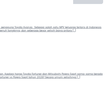
engguna Toyota Avanza. Sebagai salah satu MPV keluarga terlaris di Indonesia,
penuh tangkinya, dan seberapa besar selisih biaya antara […]
n. Apalagi harga Toyota Fortuner dan Mitsubishi Pajero Sport sama-sama berada
ortuner vs Pajero Sport tahun 2026? Secara umum selisihnya […]