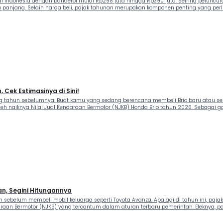
 Indonesia dengan banderol mulai Rp298 juta hingga Rp390 juta. Seiring peluncur
 panjang. Selain harga beli, pajak tahunan merupakan komponen penting yang per
Cek Estimasinya di Sini!
 tahun sebelumnya. Buat kamu yang sedang berencana membeli Brio baru atau seka
oleh naiknya Nilai Jual Kendaraan Bermotor (NJKB) Honda Brio tahun 2026. Sebagai ga
an, Segini Hitungannya
an sebelum membeli mobil keluarga seperti Toyota Avanza. Apalagi di tahun ini, pa
araan Bermotor (NJKB) yang tercantum dalam aturan terbaru pemerintah. Efeknya, paj