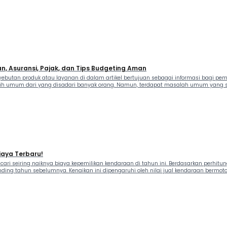
lan, Asuransi, Pajak, dan Tips Budgeting Aman
nyebutan produk atau layanan di dalam artikel bertujuan sebagai informasi bagi pe
bih umum dari yang disadari banyak orang. Namun, terdapat masalah umum yang se
Biaya Terbaru!
cari seiring naiknya biaya kepemilikan kendaraan di tahun ini. Berdasarkan perhitung
anding tahun sebelumnya. Kenaikan ini dipengaruhi oleh nilai jual kendaraan bermotor 