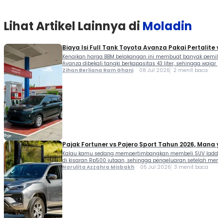
Lihat Artikel Lainnya di
Moladin
Biaya Isi Full Tank Toyota Avanza Pakai Pertalite
Kenaikan harga BBM belakangan ini membuat banyak pemilik
Avanza dibekali tangki berkapasitas 43 liter, sehingga waj
Zihan Berliana Ram Ghani
08 Jul 2026
2 menit baca
Pajak Fortuner vs Pajero Sport Tahun 2026, Man
Kalau kamu sedang mempertimbangkan membeli SUV ladder f
di kisaran Rp500 jutaan, sehingga pengeluaran setelah mem
Narulita Azzahra Misbakh
05 Jul 2026
3 menit baca