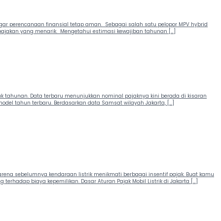
ar perencanaan finansial tetap aman. Sebagai salah satu pelopor MPV hybrid
rpajakan yang menarik. Mengetahui estimasi kewajiban tahunan […]
 tahunan. Data terbaru menunjukkan nominal pajaknya kini berada di kisaran
model tahun terbaru. Berdasarkan data Samsat wilayah Jakarta, […]
 karena sebelumnya kendaraan listrik menikmati berbagai insentif pajak. Buat kamu
rhadap biaya kepemilikan. Dasar Aturan Pajak Mobil Listrik di Jakarta […]