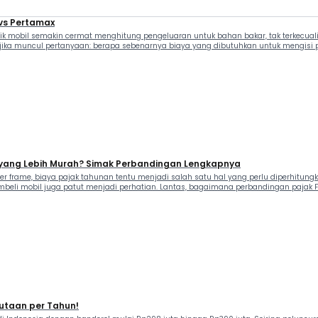
 vs Pertamax
 mobil semakin cermat menghitung pengeluaran untuk bahan bakar, tak terkecuali p
ar jika muncul pertanyaan: berapa sebenarnya biaya yang dibutuhkan untuk mengisi 
a yang Lebih Murah? Simak Perbandingan Lengkapnya
rame, biaya pajak tahunan tentu menjadi salah satu hal yang perlu diperhitungka
beli mobil juga patut menjadi perhatian. Lantas, bagaimana perbandingan pajak F
Jutaan per Tahun!