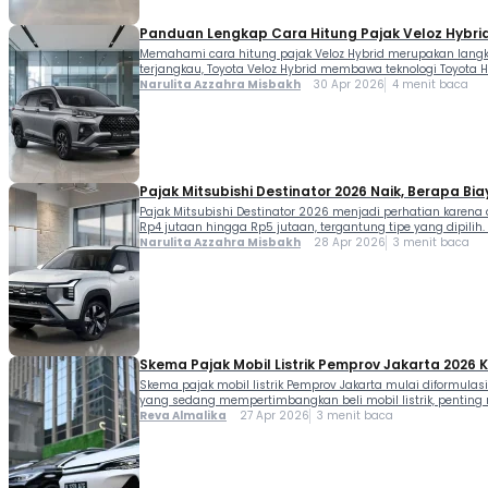
Panduan Lengkap Cara Hitung Pajak Veloz Hybri
Memahami cara hitung pajak Veloz Hybrid merupakan langk
terjangkau, Toyota Veloz Hybrid membawa teknologi Toyota
Narulita Azzahra Misbakh
30 Apr 2026
4 menit baca
Pajak Mitsubishi Destinator 2026 Naik, Berapa Bi
Pajak Mitsubishi Destinator 2026 menjadi perhatian karen
Rp4 jutaan hingga Rp5 jutaan, tergantung tipe yang dipilih
Narulita Azzahra Misbakh
28 Apr 2026
3 menit baca
Skema Pajak Mobil Listrik Pemprov Jakarta 2026
Skema pajak mobil listrik Pemprov Jakarta mulai diformulasi
yang sedang mempertimbangkan beli mobil listrik, penting 
Reva Almalika
27 Apr 2026
3 menit baca