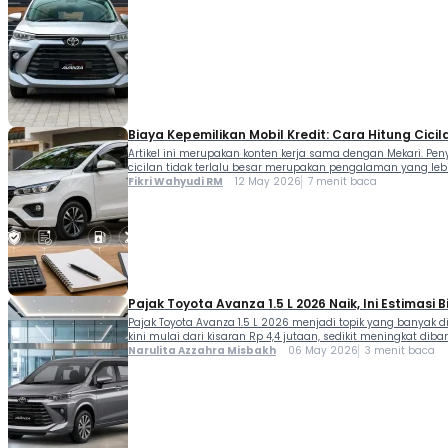
Biaya Kepemilikan Mobil Kredit: Cara Hitung Cici
Artikel ini merupakan konten kerja sama dengan Mekari. Pe
cicilan tidak terlalu besar merupakan pengalaman yang le
Fikri Wahyudi RM
12 May 2026
7 menit baca
Pajak Toyota Avanza 1.5 L 2026 Naik, Ini Estimasi 
Pajak Toyota Avanza 1.5 L 2026 menjadi topik yang banyak di
kini mulai dari kisaran Rp 4,4 jutaan, sedikit meningkat dib
Narulita Azzahra Misbakh
06 May 2026
3 menit baca