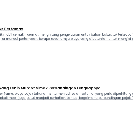
 vs Pertamax
 mobil semakin cermat menghitung pengeluaran untuk bahan bakar, tak terkecuali p
ar jika muncul pertanyaan: berapa sebenarnya biaya yang dibutuhkan untuk mengisi 
a yang Lebih Murah? Simak Perbandingan Lengkapnya
rame, biaya pajak tahunan tentu menjadi salah satu hal yang perlu diperhitungka
beli mobil juga patut menjadi perhatian. Lantas, bagaimana perbandingan pajak F