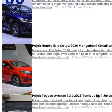
BYD resmi memperkenalkan MPV plug-in hybrid terbarunya di
konsumen yang ingin menghitung biaya kepemilikan jangka
Reva Almalika
22 Jun 2026
4 menit baca
Pajak Honda Brio Satya 2026 Mengalami Kenaikan, 
Pajak Honda Brio Satya 2026 mengalami kenaikan dibanding
untuk diketahui sejak awal. Kenaikan pajak ini dipengaruhi 
Narulita Azzahra Misbakh
19 May 2026
4 menit baca
Pajak Toyota Avanza 1.3 L 2026 Tembus Rp4 Juta
Pajak tahunan jadi salah satu hal yang wajib diperhitungk
Kenaikan tersebut dipengaruhi oleh naiknya Nilai Jual Kend
Narulita Azzahra Misbakh
18 May 2026
3 menit baca