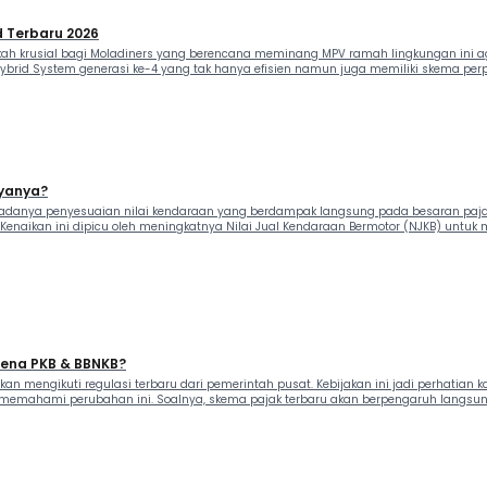
d Terbaru 2026
ah krusial bagi Moladiners yang berencana meminang MPV ramah lingkungan ini ag
 Hybrid System generasi ke-4 yang tak hanya efisien namun juga memiliki skema pe
ayanya?
a adanya penyesuaian nilai kendaraan yang berdampak langsung pada besaran pajak
. Kenaikan ini dipicu oleh meningkatnya Nilai Jual Kendaraan Bermotor (NJKB) untuk 
 Kena PKB & BBNKB?
kan mengikuti regulasi terbaru dari pemerintah pusat. Kebijakan ini jadi perhatian
memahami perubahan ini. Soalnya, skema pajak terbaru akan berpengaruh langsung te