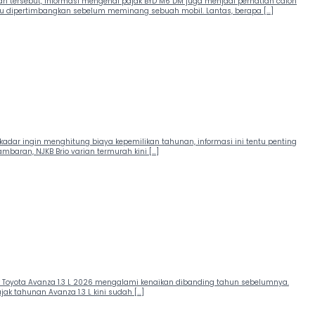
an tersebut, informasi mengenai pajak BYD M6 DM juga menjadi perhatian calon
lu dipertimbangkan sebelum meminang sebuah mobil. Lantas, berapa […]
dar ingin menghitung biaya kepemilikan tahunan, informasi ini tentu penting
mbaran, NJKB Brio varian termurah kini […]
jak Toyota Avanza 1.3 L 2026 mengalami kenaikan dibanding tahun sebelumnya.
ak tahunan Avanza 1.3 L kini sudah […]