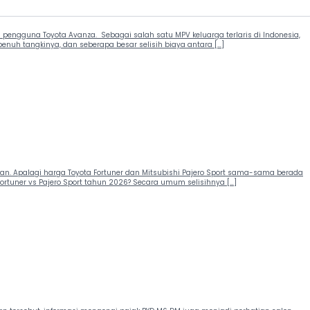
engguna Toyota Avanza. Sebagai salah satu MPV keluarga terlaris di Indonesia,
penuh tangkinya, dan seberapa besar selisih biaya antara […]
n. Apalagi harga Toyota Fortuner dan Mitsubishi Pajero Sport sama-sama berada
ortuner vs Pajero Sport tahun 2026? Secara umum selisihnya […]