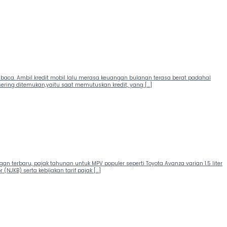
mbaca. Ambil kredit mobil lalu merasa keuangan bulanan terasa berat padahal
ring ditemukan,yaitu saat memutuskan kredit, yang […]
an terbaru, pajak tahunan untuk MPV populer seperti Toyota Avanza varian 1.5 liter
(NJKB) serta kebijakan tarif pajak […]