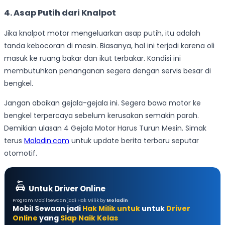
4. Asap Putih dari Knalpot
Jika knalpot motor mengeluarkan asap putih, itu adalah
tanda kebocoran di mesin. Biasanya, hal ini terjadi karena oli
masuk ke ruang bakar dan ikut terbakar. Kondisi ini
membutuhkan penanganan segera dengan servis besar di
bengkel.
Jangan abaikan gejala-gejala ini. Segera bawa motor ke
bengkel terpercaya sebelum kerusakan semakin parah.
Demikian ulasan 4 Gejala Motor Harus Turun Mesin. Simak
terus
Moladin.com
untuk update berita terbaru seputar
otomotif.
Untuk Driver Online
Program Mobil Sewaan jadi Hak Milik by
Moladin
Mobil Sewaan jadi
Hak Milik untuk
untuk
Driver
Online
yang
Siap Naik Kelas