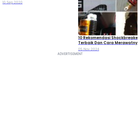
10 Sep 2020
10 Rekomendasi Shockbreaker
Terbaik Dan Cara Merawatnya, 
Mana?
05 Nov 2024