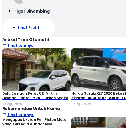
Tigor Sihombing
Lihat Profil
Artikel Tren Otomotif
Lihat Lainnya
Dulu Saingan Berat CR-V, Kini
Harga Suzuki XL7 2020 Bekas Ki
Hyundai Santa Fe 2019 Bekas Segini
Kisaran 100 Jutaan, Worth It Di
Harganya
08 Agu 2026
08 Agu 2026
Rekomendasi Untuk Kamu
Lihat Lainnya
Mengupas Ukuran Pen Piston Motor
yang Tersedia di Indonesia