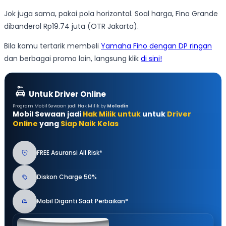
Jok juga sama, pakai pola horizontal. Soal harga, Fino Grande
dibanderol Rp19.74 juta (OTR Jakarta).
Bila kamu tertarik membeli
Yamaha Fino dengan DP ringan
dan berbagai promo lain, langsung klik
di sini!
Untuk Driver Online
Program Mobil Sewaan jadi Hak Milik by
Moladin
Mobil Sewaan jadi
Hak Milik untuk
untuk
Driver
Online
yang
Siap Naik Kelas
FREE Asuransi All Risk*
Diskon Charge 50%
Mobil Diganti Saat Perbaikan*