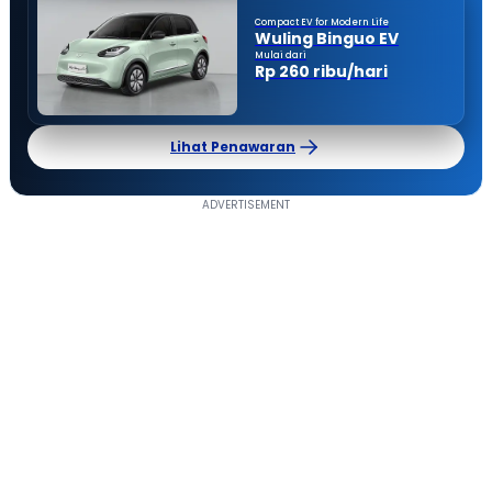
Compact EV for Modern Life
Wuling Binguo EV
Mulai dari
Rp 260 ribu/hari
Lihat Penawaran