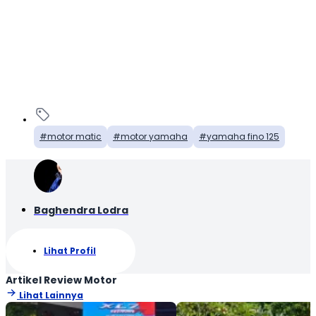
motor matic
motor yamaha
yamaha fino 125
Baghendra Lodra
Lihat Profil
Artikel Review Motor
Lihat Lainnya