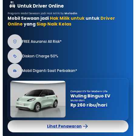
Untuk Driver Online
Program Mobil Sewaan jadi Hak Milik by
Moladin
Mobil Sewaan jadi
Hak Milik untuk
untuk
Driver
Online
yang
Siap Naik Kelas
FREE Asuransi All Risk*
Diskon Charge 50%
Mobil Diganti Saat Perbaikan*
Compact EV for Modern Life
Wuling Binguo EV
Mulai dari
Rp 260 ribu/hari
Lihat Penawaran