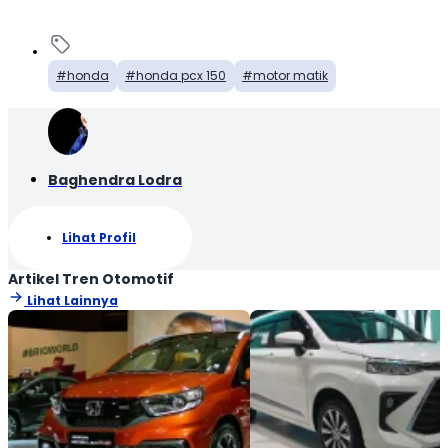
honda
honda pcx 150
motor matik
Baghendra Lodra
Lihat Profil
Artikel Tren Otomotif
Lihat Lainnya