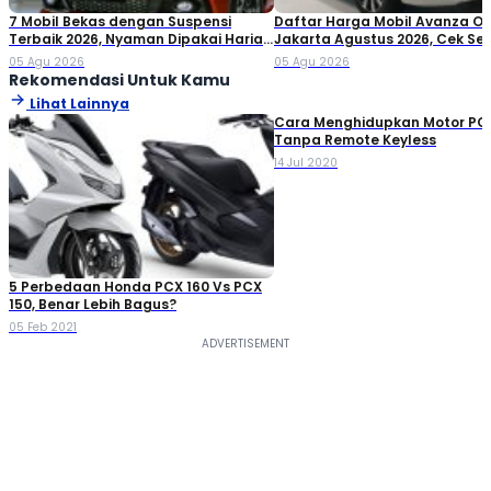
7 Mobil Bekas dengan Suspensi
Daftar Harga Mobil Avanza O
Terbaik 2026, Nyaman Dipakai Harian
Jakarta Agustus 2026, Cek S
hingga Perjalanan Jauh
Variannya!
05 Agu 2026
05 Agu 2026
Rekomendasi Untuk Kamu
Lihat Lainnya
Cara Menghidupkan Motor PC
Tanpa Remote Keyless
14 Jul 2020
5 Perbedaan Honda PCX 160 Vs PCX
150, Benar Lebih Bagus?
05 Feb 2021