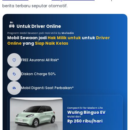
berita terbaru seputar otomotif.
Untuk Driver Online
Program Mobil Sewaan jadi Hak Milik by
Moladin
Mobil Sewaan jadi
Hak Milik untuk
untuk
Driver
Online
yang
Siap Naik Kelas
FREE Asuransi All Risk*
Diskon Charge 50%
Mobil Diganti Saat Perbaikan*
Compact EV for Modern Life
Wuling Binguo EV
Mulai dari
Rp 260 ribu/hari