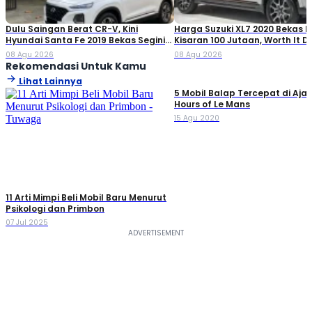
Dulu Saingan Berat CR-V, Kini
Harga Suzuki XL7 2020 Bekas Ki
Hyundai Santa Fe 2019 Bekas Segini
Kisaran 100 Jutaan, Worth It Di
Harganya
08 Agu 2026
08 Agu 2026
Rekomendasi Untuk Kamu
Lihat Lainnya
5 Mobil Balap Tercepat di Aja
Hours of Le Mans
15 Agu 2020
11 Arti Mimpi Beli Mobil Baru Menurut
Psikologi dan Primbon
07 Jul 2025