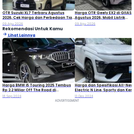
OTR Suzuki XL7 Terbaru Agustus
Harga OTR Geely EX2 di GIIAS
2026, Cek Harga dan Perbedaan Tiap
Agustus 2026, Mobil Listrik
Varian
Penantang BYD Atto 1
09 Agu 2026
09 Agu 2026
Rekomendasi Untuk Kamu
Lihat Lainnya
Harga BMW i5 Touring 2025 Tembus
Harga dan Spesifikasi All-Ne
Rp 2,2 Miliar Off The Road di
Electric N Line, Sporty dan Ke
Indonesia
18 Sep 2024
13 Des 2024