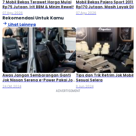
7 Mobil Bekas Terawet Harga Mulai
Mobil Bekas Pajero Sport 2011 
Rp75 Jutaan, Irit BBM & Minim Rewel!
Rp170 Jutaan, Masih Layak Dib
07 Agu 2026
07 Agu 2026
Rekomendasi Untuk Kamu
Lihat Lainnya
Awas Jangan Sembarangan Ganti
Tips dan Trik Retrim Jok Mobil 
Jok Nissan Serena e-Power Pakai Jok
Sesuai Selera
Elektris
24 Okt 2024
11 Jun 2024