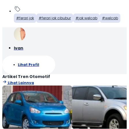
ferari jok
ferari jok cibubur
jok welcab
welcab
Ivan
Lihat Profil
Artikel Tren Otomotif
Lihat Lainnya