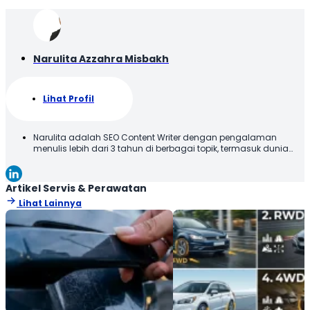
Narulita Azzahra Misbakh
Lihat Profil
Narulita adalah SEO Content Writer dengan pengalaman
menulis lebih dari 3 tahun di berbagai topik, termasuk dunia
otomotif. Narulita senang untuk memberikan informasi yang
akurat dan mudah dipahami, demi menghadirkan manfaat
kepada para pembaca. Terima kasih telah membaca karya
Artikel Servis & Perawatan
tulis saya, semoga tulisan ini bisa bermanfaat!
Lihat Lainnya