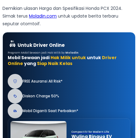
Demikian ulasan Harga dan Spesifikasi Honda PCX 2024.
Simak terus
Moladin.com
untuk update berita terbaru
seputar otomtoif.
Untuk Driver Online
Program Mobil Sewaan jadi Hak Milik by
Moladin
Mobil Sewaan jadi
Hak Milik untuk
untuk
Driver
Online
yang
Siap Naik Kelas
FREE Asuransi All Risk*
Diskon Charge 50%
Mobil Diganti Saat Perbaikan*
Compact EV for Modern Life
Wuling Binguo EV