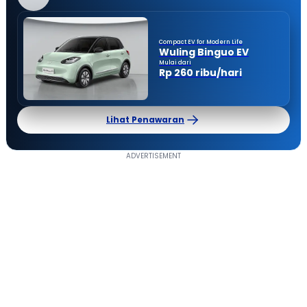
Compact EV for Modern Life
Wuling Binguo EV
Mulai dari
Rp 260 ribu/hari
Lihat Penawaran