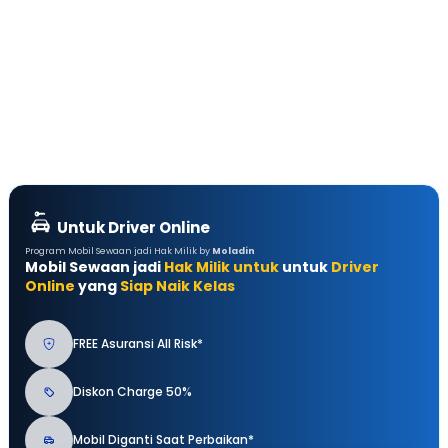
Untuk Driver Online
Program Mobil Sewaan jadi Hak Milik by
Moladin
Mobil Sewaan jadi
Hak Milik untuk
untuk
Driver
Online
yang
Siap Naik Kelas
FREE Asuransi All Risk*
Diskon Charge 50%
Mobil Diganti Saat Perbaikan*