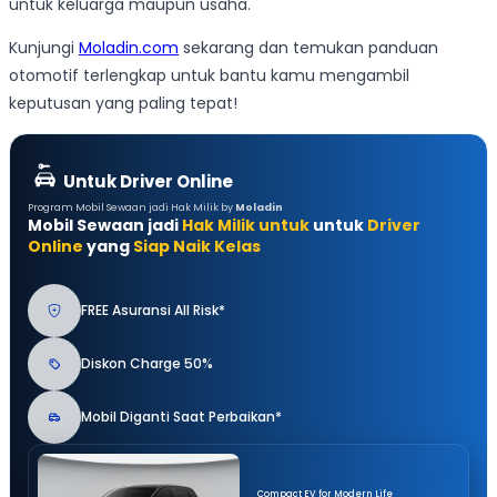
untuk keluarga maupun usaha.
Kunjungi
Moladin.com
sekarang dan temukan panduan
otomotif terlengkap untuk bantu kamu mengambil
keputusan yang paling tepat!
Untuk Driver Online
Program Mobil Sewaan jadi Hak Milik by
Moladin
Mobil Sewaan jadi
Hak Milik untuk
untuk
Driver
Online
yang
Siap Naik Kelas
FREE Asuransi All Risk*
Diskon Charge 50%
Mobil Diganti Saat Perbaikan*
Compact EV for Modern Life