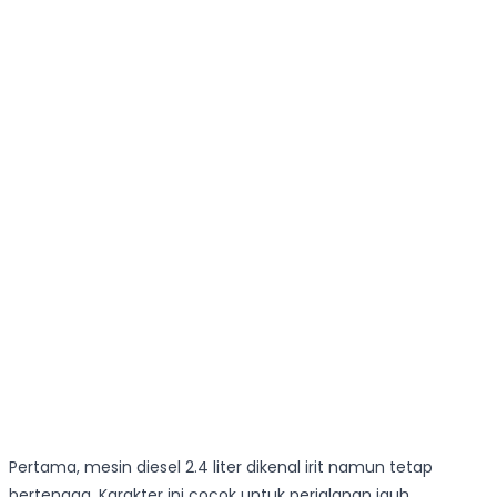
Pertama, mesin diesel 2.4 liter dikenal irit namun tetap
bertenaga. Karakter ini cocok untuk perjalanan jauh,