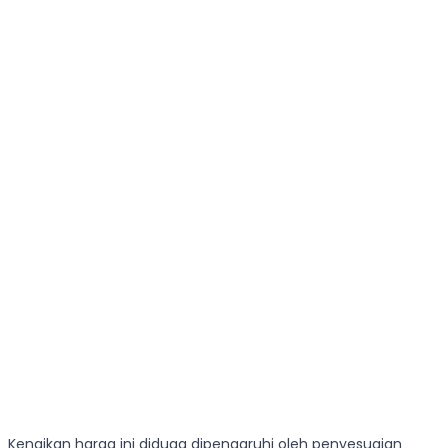
Kenaikan harga ini diduga dipengaruhi oleh penyesuaian