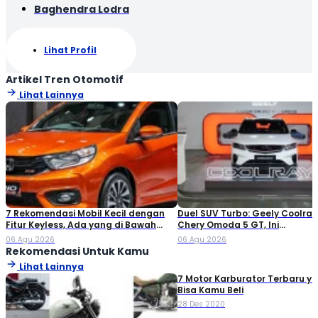
Baghendra Lodra
Lihat Profil
Artikel Tren Otomotif
Lihat Lainnya
7 Rekomendasi Mobil Kecil dengan
Duel SUV Turbo: Geely Coolray
Fitur Keyless, Ada yang di Bawah
Chery Omoda 5 GT, Ini
Rp80 Juta!
Perbandingannya
06 Agu 2026
06 Agu 2026
Rekomendasi Untuk Kamu
Lihat Lainnya
7 Motor Karburator Terbaru y
Bisa Kamu Beli
28 Des 2020