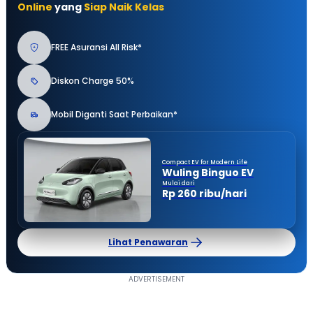
Online
yang
Siap Naik Kelas
FREE Asuransi All Risk*
Diskon Charge 50%
Mobil Diganti Saat Perbaikan*
Compact EV for Modern Life
Wuling Binguo EV
Mulai dari
Rp 260 ribu/hari
Lihat Penawaran