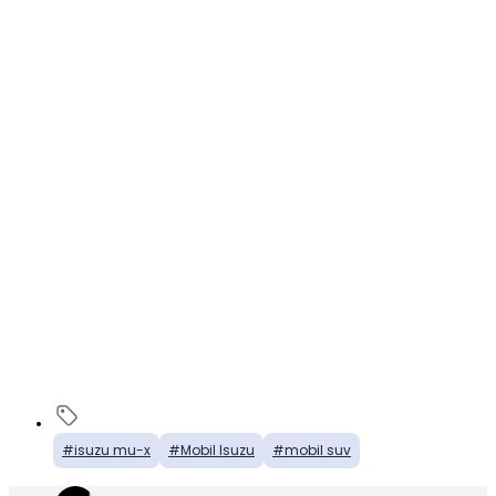
isuzu mu-x
Mobil Isuzu
mobil suv