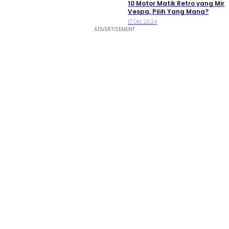
10 Motor Matik Retro yang Miri
Vespa, Pilih Yang Mana?
17 Okt 2024