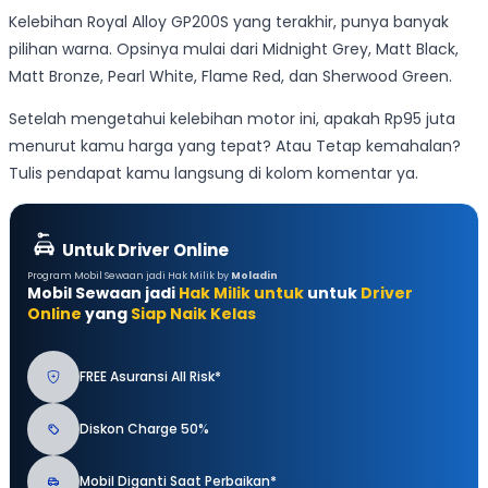
Kelebihan Royal Alloy GP200S yang terakhir, punya banyak
pilihan warna. Opsinya mulai dari Midnight Grey, Matt Black,
Matt Bronze, Pearl White, Flame Red, dan Sherwood Green.
Setelah mengetahui kelebihan motor ini, apakah Rp95 juta
menurut kamu harga yang tepat? Atau Tetap kemahalan?
Tulis pendapat kamu langsung di kolom komentar ya.
Untuk Driver Online
Program Mobil Sewaan jadi Hak Milik by
Moladin
Mobil Sewaan jadi
Hak Milik untuk
untuk
Driver
Online
yang
Siap Naik Kelas
FREE Asuransi All Risk*
Diskon Charge 50%
Mobil Diganti Saat Perbaikan*