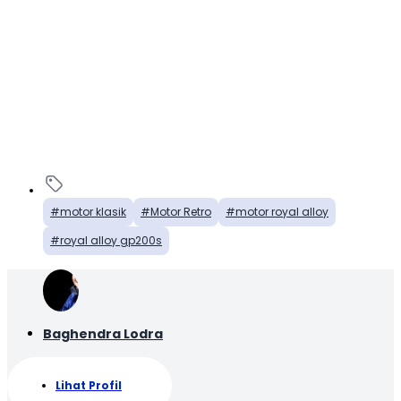
motor klasik
Motor Retro
motor royal alloy
royal alloy gp200s
Baghendra Lodra
Lihat Profil