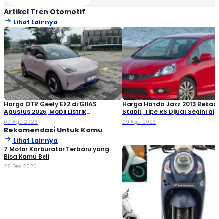
Artikel Tren Otomotif
Lihat Lainnya
Harga OTR Geely EX2 di GIIAS
Harga Honda Jazz 2013 Bekas
Agustus 2026, Mobil Listrik
Stabil, Tipe RS Dijual Segini di
Penantang BYD Atto 1
Pasaran!
09 Agu 2026
09 Agu 2026
Rekomendasi Untuk Kamu
Lihat Lainnya
7 Motor Karburator Terbaru yang
Bisa Kamu Beli
28 Des 2020