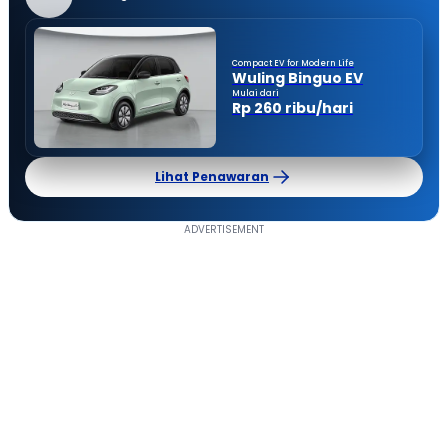
Compact EV for Modern Life
Wuling Binguo EV
Mulai dari
Rp 260 ribu/hari
Lihat Penawaran