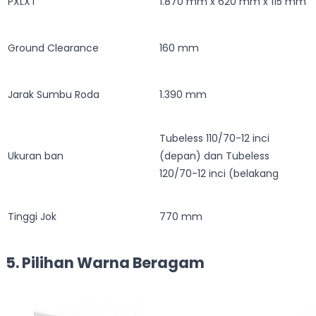
PXLXT
1.870 mm x 620 mm x 115 mm
Ground Clearance
160 mm
Jarak Sumbu Roda
1.390 mm
Tubeless 110/70-12 inci
Ukuran ban
(depan) dan Tubeless
120/70-12 inci (belakang
Tinggi Jok
770 mm
5. Pilihan Warna Beragam