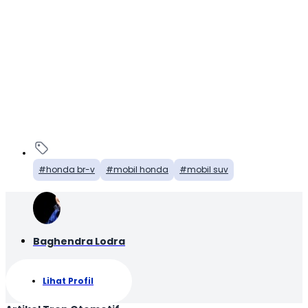
honda br-v
mobil honda
mobil suv
Baghendra Lodra
Lihat Profil