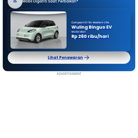
Mobil Diganti Saat Perbaikan*
Compact EV for Modern Life
Wuling Binguo EV
Mulai dari
Rp 260 ribu/hari
Lihat Penawaran