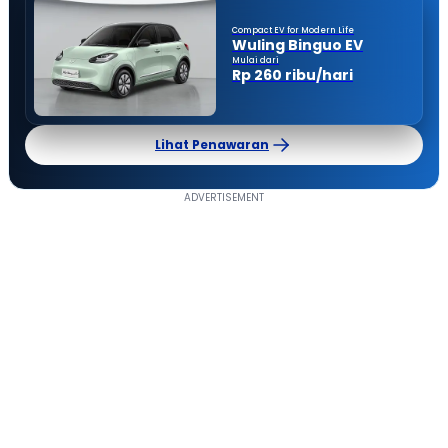
Compact EV for Modern Life
Wuling Binguo EV
Mulai dari
Rp 260 ribu/hari
Lihat Penawaran