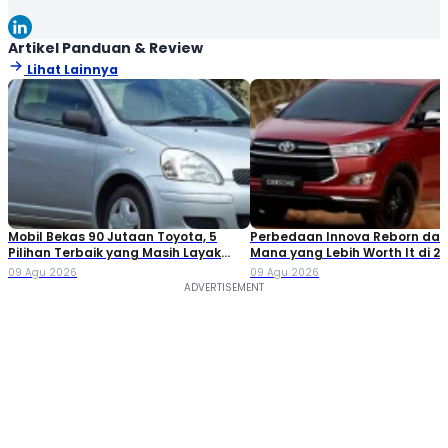
menyajikan konten dengan bahasa yang jelas dan mudah
dipahami, sehingga informasi dapat diterima dengan baik
oleh pembaca. Melalui tulisannya, Zihan berupaya
Artikel Panduan & Review
memberikan informasi yang relevan dan bermanfaat. Selamat
Lihat Lainnya
Membaca!
Mobil Bekas 90 Jutaan Toyota, 5
Perbedaan Innova Reborn dan 
Pilihan Terbaik yang Masih Layak
Mana yang Lebih Worth It di 2
Dibeli
09 Agu 2026
09 Agu 2026