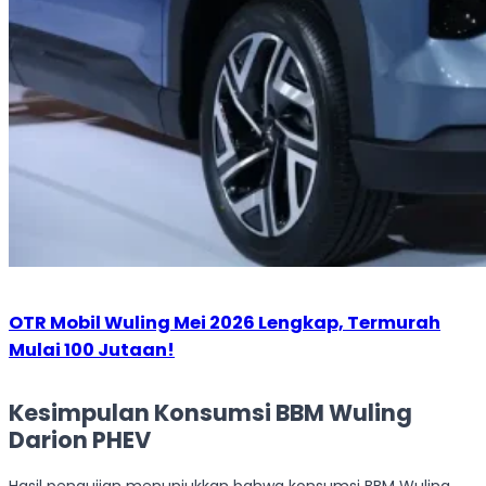
OTR Mobil Wuling Mei 2026 Lengkap, Termurah
Mulai 100 Jutaan!
Kesimpulan Konsumsi BBM Wuling
Darion PHEV
Hasil pengujian menunjukkan bahwa konsumsi BBM Wuling